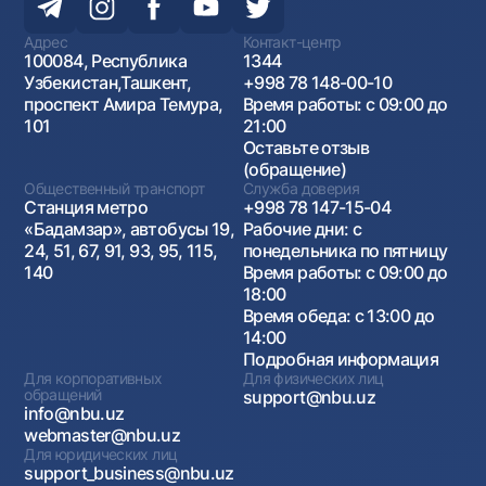
Адрес
Контакт-центр
100084, Республика
1344
Узбекистан,Ташкент,
+998 78 148-00-10
проспект Амира Темура,
Время работы: с 09:00 до
101
21:00
Оставьте отзыв
(обращение)
Общественный транспорт
Служба доверия
Станция метро
+998 78 147-15-04
«Бадамзар», автобусы 19,
Рабочие дни: с
24, 51, 67, 91, 93, 95, 115,
понедельника по пятницу
140
Время работы: с 09:00 до
18:00
Время обеда: с 13:00 до
14:00
Подробная информация
Для корпоративных
Для физических лиц
обращений
support@nbu.uz
info@nbu.uz
webmaster@nbu.uz
Для юридических лиц
support_business@nbu.uz