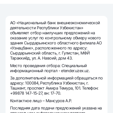
Путешественнику
National Green
До востребования USD
UzCard/HUMO
Эскроу-cчёт
Для всех USD
Visa
Золотой депозит
Тарифы
АО «Национальный банк внешнеэкономической
Visa FIFA
Золотые слитки от НБУ
деятельности Республики Узбекистан»
Mastercard
Акции
объявляет отбор наилучших предложений на
Серебряный депозит
оказание услуг по контрольному обмеру нового
Зарплатные
здания Сырдарьинского областного филиала АО
Мобильное приложение Milliy
Garmin pay
«Узнацбанк», расположенного по адресу:
Сырдарьинский область, г. Гулистан, МФЙ
Часто задаваемые вопросы
Тараккиёд, ул. А. Навоий, дом 43.
Место проведения отбора: Специальный
Ищите по сайту
информационный портал - etender.uzex.uz.
За дополнительной информацией обращаться по
адресу: 100084, Республика Узбекистан, г.
Ташкент, проспект Амира Темура, 101. Телефон:
+99878 147-15-27, вн: 17-70.
Найти
Полезные ссылки
Контактное лицо – Мансуров А.Р.
Часто задаваемые вопросы
Последняя дата подачи предложений указана на
Пресс-центр