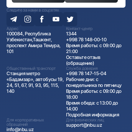
Следите за нами в соцсетях
Адрес
Контакт-центр
100084, Республика
1344
Узбекистан,Ташкент,
+998 78 148-00-10
проспект Амира Темура,
Время работы: с 09:00 до
101
21:00
Оставьте отзыв
(обращение)
Общественный транспорт
Служба доверия
Станция метро
+998 78 147-15-04
«Бадамзар», автобусы 19,
Рабочие дни: с
24, 51, 67, 91, 93, 95, 115,
понедельника по пятницу
140
Время работы: с 09:00 до
18:00
Время обеда: с 13:00 до
14:00
Подробная информация
Для корпоративных
Для физических лиц
обращений
support@nbu.uz
info@nbu.uz