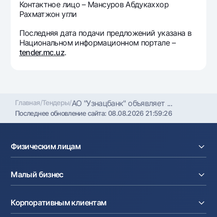
Контактное лицо – Мансуров Абдукаххор
Офисы и банкоматы
Рахматжон угли
Согласие на обработку персональных данных
Последняя дата подачи предложений указана в
Национальном информационном портале –
Следите за нами в соцсетях
tender.mc.uz
.
Контакт-центр
+998 78 148-00-10
1344
Главная
/
Тендеры
/
АО "Узнацбанк" объявляет ...
Последнее обновление сайта:
08.08.2026 21:59:26
Физическим лицам
Кредиты
Малый бизнес
Вклады
Карты
Расчетный счет
Курсы валют
Корпоративным клиентам
Кредиты
Денежные переводы
Эквайринг