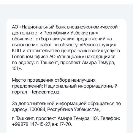
Путешественнику
National Green
До востребования USD
UzCard/HUMO
Эскроу-cчёт
Для всех USD
Visa
Золотой депозит
Тарифы
АО «Национальный банк внешнеэкономической
Visa FIFA
Золотые слитки от НБУ
деятельности Республики Узбекистан»
Mastercard
Акции
объявляет отбор наилучших предложений на
Серебряный депозит
выполнение работ по объекту: «Реконструкция
Зарплатные
КПП и строительство центра банковских услуг в
Мобильное приложение Milliy
Garmin pay
Головном офисе АО «Узнацбанк» находящийся
по адресу: г. Ташкент, проспект Амира Темура,
Часто задаваемые вопросы
101».
Место проведения отбора наилучших
Ищите по сайту
предложений: Национальный информационный
портал –
tender.mc.uz
.
За дополнительной информацией обращаться по
адресу: 100084, Республика Узбекистан,
Найти
Полезные ссылки
г. Ташкент, проспект Амира Темура, 101. Телефон:
Часто задаваемые вопросы
+99878 147-15-27, вн: 17-70.
Пресс-центр