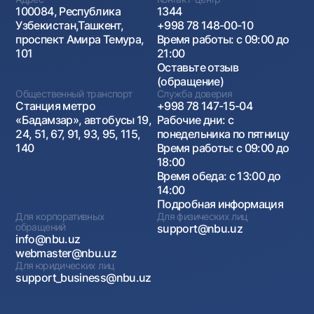
100084, Республика
1344
Узбекистан,Ташкент,
+998 78 148-00-10
проспект Амира Темура,
Время работы: с 09:00 до
101
21:00
Оставьте отзыв
(обращение)
Общественный транспорт
Служба доверия
Станция метро
+998 78 147-15-04
«Бадамзар», автобусы 19,
Рабочие дни: с
24, 51, 67, 91, 93, 95, 115,
понедельника по пятницу
140
Время работы: с 09:00 до
18:00
Время обеда: с 13:00 до
14:00
Подробная информация
Для корпоративных
Для физических лиц
обращений
support@nbu.uz
info@nbu.uz
webmaster@nbu.uz
Для юридических лиц
support_business@nbu.uz