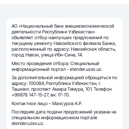
Путешественнику
National Green
До востребования USD
UzCard/HUMO
Эскроу-cчёт
Для всех USD
Visa
Золотой депозит
Тарифы
АО «Национальный банк внешнеэкономической
Visa FIFA
Золотые слитки от НБУ
деятельности Республики Узбекистан»
Mastercard
Акции
объявляет отбор наилучших предложений по
Серебряный депозит
текущему ремонту Навоийского филиала Банка,
Зарплатные
расположенный по адресу: Навоийская область,
Мобильное приложение Milliy
Garmin pay
город Навои, улица Ибн-Сина, 14.
Часто задаваемые вопросы
Место проведения отбора: Специальный
информационный портал - etender.uzex.uz.
За дополнительной информацией обращаться по
Ищите по сайту
адресу: 100084, Республика Узбекистан, г.
Ташкент, проспект Амира Темура, 101. Телефон:
+99878 147-15-27, вн: 17-70.
Контактное лицо – Мансуров А.Р.
Найти
Полезные ссылки
Последняя дата подачи предложений указана на
Часто задаваемые вопросы
специальном информационном портале
etender.uzex.uz.
Пресс-центр