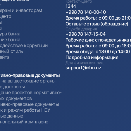
Контакт-центр
е
1344
ерам и инвесторам
+998 78 148-00-10
центр
Время работы: с 09:00 до 21:
ы
Оставьте отзыв (обращение)
а
Служба доверия
ура банка
+998 78 147-15-04
ние банка
Рабочие дни: с понедельника 
одействие коррупции
Время работы: с 09:00 до 18:
ный стиль
Время обеда: с 13:00 до 14:00
сайта
Подробная информация
Для физических лиц
support@nbu.uz
ивно-правовые документы
 на вышестоящие органы
е договоры
ение проектов нормативно-
ых документов
ивно-правовые документы
к и режим работы НБУ
ые данные
нопольный комплаенс