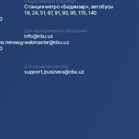
Общественный транспорт
Станция метро «Бадамзар», автобусы
19, 24, 51, 67, 91, 93, 95, 115, 140
00
Для корпоративных обращений
info@nbu.uz
по пятницу
webmaster@nbu.uz
00
Для юридических лиц
support_business@nbu.uz