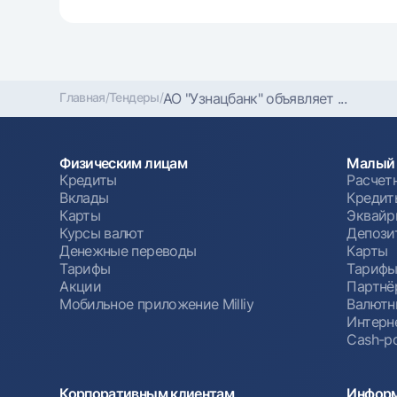
Главная
/
Тендеры
/
АО "Узнацбанк" объявляет ...
Физическим лицам
Малый 
Кредиты
Расчет
Вклады
Кредит
Карты
Эквайр
Курсы валют
Депози
Денежные переводы
Карты
Тарифы
Тариф
Акции
Партнё
Мобильное приложение Milliy
Валютн
Интерн
Cash-po
Корпоративным клиентам
Информ