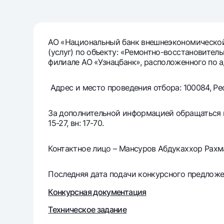
Денежные переводы
Тарифы
АО «Национальный банк внешнеэкономической
(услуг) по объекту: «Ремонтно-восстановите
Часто задаваемые вопросы
филиале АО «Узнацбанк», расположенного по адр
Ищите по сайту
Адрес и место проведения отбора: 100084, Рес
За дополнительной информацией обращаться по 
15-27, вн: 17-70.
Найти
Контактное лицо – Мансуров Абдукаххор Рахм
Полезные ссылки
Часто задаваемые вопросы
Пресс-центр
Офисы и б
Последняя дата подачи конкурсного предложен
Следите за нами в соцсетях
Конкурсная документация
Техническое задание