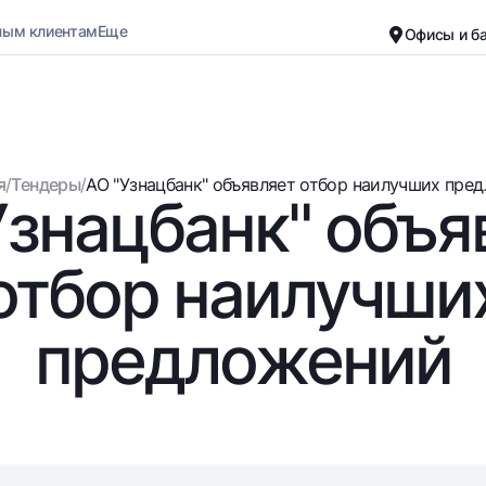
ным клиентам
Еще
Офисы и б
Карьера
О банке
Малому бизнесу
Обычная версия
я
/
Тендеры
/
АО "Узнацбанк" объявляет отбор наилучших предл
Узнацбанк" объя
Черно-белая версия
Вклады
Карты
Включить озвучивание
Для всех
Бесплатные
отбор наилучши
До востребования
Премиальные
Евро
Путешественн
предложений
Возможно все
UzCard/HUMO
До востребования USD
Visa
Для всех USD
Visa FIFA
Золотой депозит
Mastercard
Золотые слитки от НБУ
Зарплатные