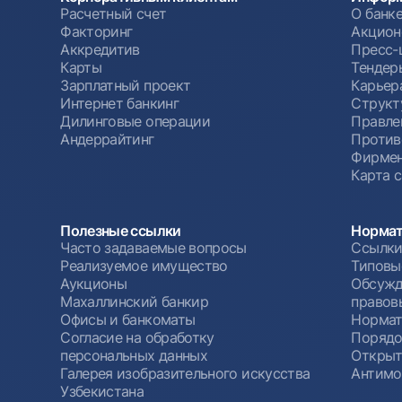
Расчетный счет
О банк
Факторинг
Акцион
Аккредитив
Пресс-
Карты
Тендер
Зарплатный проект
Карьер
Интернет банкинг
Структ
Дилинговые операции
Правле
Андеррайтинг
Против
Фирмен
Карта 
Полезные ссылки
Нормат
Часто задаваемые вопросы
Ссылки
Реализуемое имущество
Типовы
Аукционы
Обсужд
Махаллинский банкир
правов
Офисы и банкоматы
Нормат
Согласие на обработку
Порядо
персональных данных
Открыт
Галерея изобразительного искусства
Антимо
Узбекистана