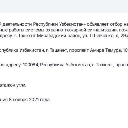
Серебряный депозит
Garmin pay
Курсы валют
Эскроу-cчё
Акции
Мобильное п
 деятельности Республики Узбекистан» объявляет отбор н
льные работы системы охранно-пожарной сигнализации, по
есу: г. Ташкент Мирабадский район, ул. Т.Шевченко, д. 29»
публика Узбекистан, г. Ташкент, проспект Амира Темура, 101
адресу: 100084, Республика Узбекистан, г. Ташкент, просп
атджон угли.
анкоматы
Согласие на обработку персональных данных
ия 8 ноября 2021 года.
Контакт-центр
+998 78 148-00-10
1344