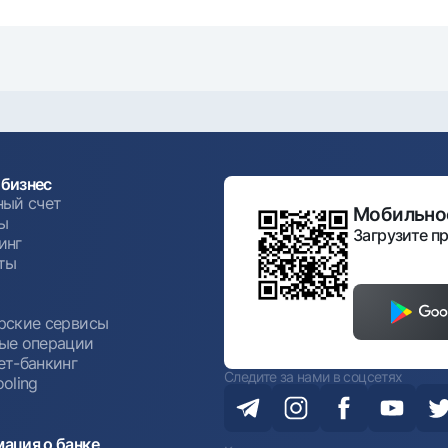
бизнес
ный счет
Мобильное
ы
Загрузите пр
инг
ты
ы
рские сервисы
ые операции
ет-банкинг
Следите за нами в соцсетях
oling
ация о банке