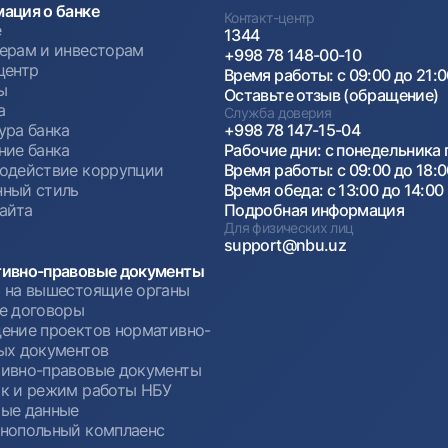
ация о банке
Контакт-центр
е
1344
ерам и инвесторам
+998 78 148-00-10
центр
Время работы: с 09:00 до 21:
ы
Оставьте отзыв (обращение)
а
Служба доверия
ура банка
+998 78 147-15-04
ние банка
Рабочие дни: с понедельника 
одействие коррупции
Время работы: с 09:00 до 18:
ный стиль
Время обеда: с 13:00 до 14:00
сайта
Подробная информация
Для физических лиц
support@nbu.uz
ивно-правовые документы
 на вышестоящие органы
е договоры
ение проектов нормативно-
ых документов
ивно-правовые документы
к и режим работы НБУ
ые данные
нопольный комплаенс