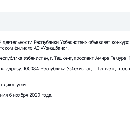
Серебряный депозит
Garmin pay
Курсы валют
Эскроу-cчё
Акции
Мобильное п
деятельности Республики Узбекистан» объявляет конкурс 
утском филиале АО «Узнацбанк».
спублика Узбекистан, г. Ташкент, проспект Амира Темура, 1
адресу: 100084, Республика Узбекистан, г. Ташкент, просп
атджон угли.
анкоматы
Согласие на обработку персональных данных
ия 6 ноября 2020 года.
Контакт-центр
+998 78 148-00-10
1344