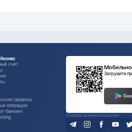
бизнес
ный счет
Мобильное
ы
Загрузите пр
инг
ты
ы
рские сервисы
ые операции
ет-банкинг
Следите за нами в соцсетях
oling