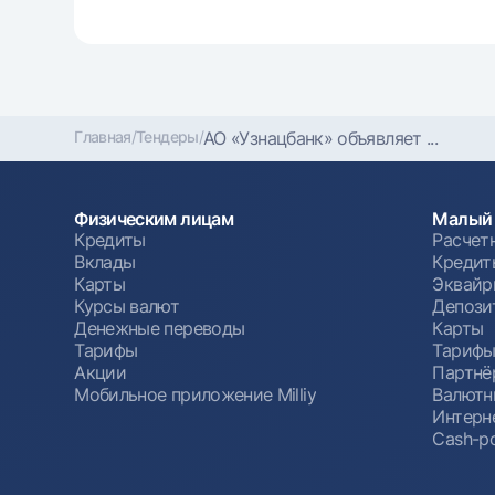
Главная
/
Тендеры
/
АО «Узнацбанк» объявляет ...
Физическим лицам
Малый 
Кредиты
Расчет
Вклады
Кредит
Карты
Эквайр
Курсы валют
Депози
Денежные переводы
Карты
Тарифы
Тариф
Акции
Партнё
Мобильное приложение Milliy
Валютн
Интерн
Cash-po