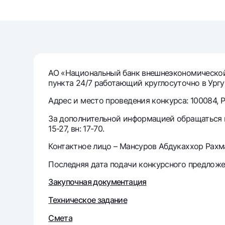
Денежные переводы
Тарифы
Часто задаваемые вопросы
АО «Национальный банк внешнеэкономической 
пункта 24/7 работающий круглосуточно в Ург
Ищите по сайту
Адрес и место проведения конкурса: 100084, Ре
За дополнительной информацией обращаться по 
15-27, вн: 17-70.
Контактное лицо – Мансуров Абдукаххор Рахм
Найти
Полезные ссылки
Часто задаваемые вопросы
Пресс-центр
Офисы и б
Последняя дата подачи конкурсного предложен
Закупочная документация
Следите за нами в соцсетях
Техническое задание
Смета