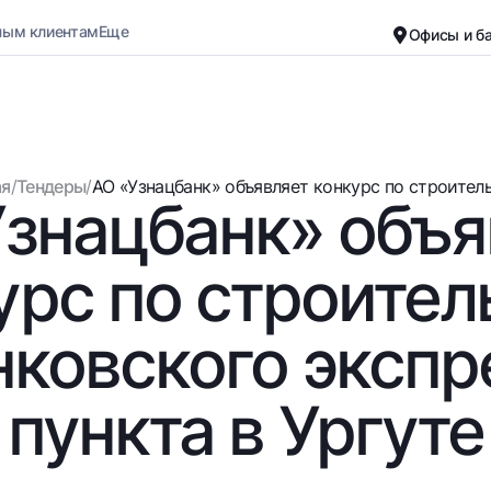
ным клиентам
Еще
Офисы и б
Карьера
О банке
Малому бизнесу
Обычная версия
ая
/
Тендеры
/
АО «Узнацбанк» объявляет конкурс по строительс
Узнацбанк» объя
Черно-белая версия
Вклады
Карты
Включить озвучивание
Для всех
Бесплатные
урс по строител
До востребования
Премиальные
Евро
Путешественн
нковского экспр
Возможно все
UzCard/HUMO
До востребования USD
Visa
пункта в Ургуте
Для всех USD
Visa FIFA
Золотой депозит
Mastercard
Золотые слитки от НБУ
Зарплатные