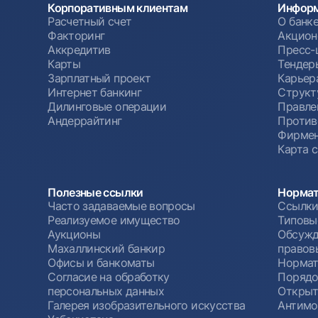
Корпоративным клиентам
Информ
Расчетный счет
О банк
Факторинг
Акцион
Аккредитив
Пресс-
Карты
Тендер
Зарплатный проект
Карьер
Интернет банкинг
Структ
Дилинговые операции
Правле
Андеррайтинг
Против
Фирмен
Карта 
Полезные ссылки
Нормат
Часто задаваемые вопросы
Ссылки
Реализуемое имущество
Типовы
Аукционы
Обсужд
Махаллинский банкир
правов
Офисы и банкоматы
Нормат
Согласие на обработку
Порядо
персональных данных
Открыт
Галерея изобразительного искусства
Антимо