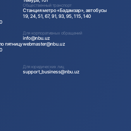
Темура, 101
Общественный транспорт
Станция метро «Бадамзар», автобусы
19, 24, 51, 67, 91, 93, 95, 115, 140
00
Для корпоративных обращений
info@nbu.uz
по пятницу
webmaster@nbu.uz
00
Для юридических лиц
support_business@nbu.uz