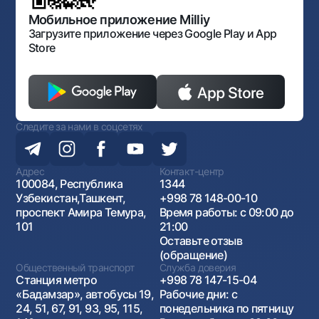
Открытые данные
Антимонопольный комплаенс
Мобильное приложение Milliy
Загрузите приложение через Google Play и App
Store
Следите за нами в соцсетях
Адрес
Контакт-центр
100084, Республика
1344
Узбекистан,Ташкент,
+998 78 148-00-10
проспект Амира Темура,
Время работы: с 09:00 до
101
21:00
Оставьте отзыв
(обращение)
Общественный транспорт
Служба доверия
Станция метро
+998 78 147-15-04
«Бадамзар», автобусы 19,
Рабочие дни: с
24, 51, 67, 91, 93, 95, 115,
понедельника по пятницу