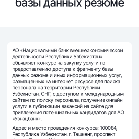
базы данных резюме
Путешественнику
National Green
До востребования USD
UzCard/HUMO
Эскроу-cчёт
Для всех USD
Visa
Золотой депозит
Тарифы
Visa FIFA
Золотые слитки от НБУ
Mastercard
Акции
Серебряный депозит
Зарплатные
АО «Национальный банк внешнеэкономической
Мобильное приложение Milliy
Garmin pay
деятельности Республики Узбекистан»
объявляет конкурс на закупку услуги по
Часто задаваемые вопросы
предоставлению доступа к фрагменту базы
данных резюме и иных информационных услуг,
размещенных на интернет ресурсе для поиска
Ищите по сайту
персонала на территории Республики
Узбекистан, СНГ, с доступом к международным
сайтам по поиску персонала, получение онлайн
услуги в публикации вакансий на сайте для
привлечения потенциальных кандидатов для АО
Найти
«Узнацбанк».
Полезные ссылки
Часто задаваемые вопросы
Адрес и место проведения конкурса: 100084,
Республика Узбекистан, г. Ташкент, проспект
Пресс-центр