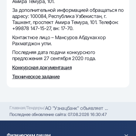
Амира Темура, 101.
Офисы и банкоматы
За дополнительной информацией обращаться по
Согласие на обработку персональных данных
адресу: 100084, Республика Узбекистан, г.
Ташкент, проспект Амира Темура, 101. Телефон:
+99878 147-15-27, вн: 17-70.
Следите за нами в соцсетях
Контактное лицо – Мансуров Абдукаххор
Рахматджон угли.
Контакт-центр
+998 78 148-00-10
1344
Последняя дата подачи конкурсного
предложения 27 сентября 2020 года.
Конкурсная документация
Техническое задание
Главная
/
Тендеры
/
АО "Узнацбанк" объявляет ...
Последнее обновление сайта:
07.08.2026 16:30:47
Физическим лицам