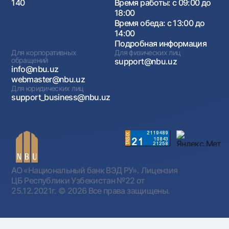
140
Время работы: с 09:00 до
18:00
Время обеда: с 13:00 до
14:00
Подробная информация
Для корпоративных
Для физических лиц
обращений
support@nbu.uz
info@nbu.uz
webmaster@nbu.uz
Для юридических лиц
support_business@nbu.uz
АО «Национальный банк ВЭД РУ». Лицензия
ЦБ Республики Узбекистан №22 от
25.12.2021г.
© 2026 Все права защищены.