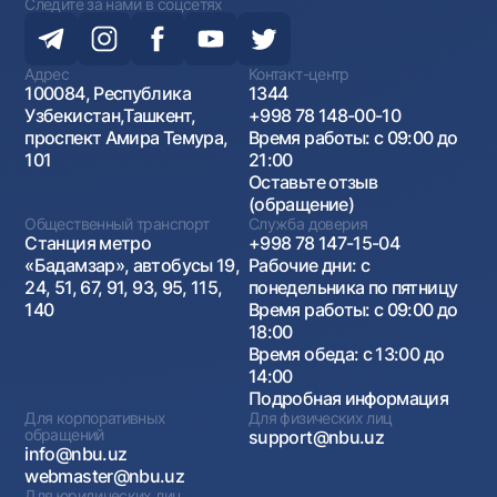
Следите за нами в соцсетях
Адрес
Контакт-центр
100084, Республика
1344
Узбекистан,Ташкент,
+998 78 148-00-10
проспект Амира Темура,
Время работы: с 09:00 до
101
21:00
Оставьте отзыв
(обращение)
Общественный транспорт
Служба доверия
Станция метро
+998 78 147-15-04
«Бадамзар», автобусы 19,
Рабочие дни: с
24, 51, 67, 91, 93, 95, 115,
понедельника по пятницу
140
Время работы: с 09:00 до
18:00
Время обеда: с 13:00 до
14:00
Подробная информация
Для корпоративных
Для физических лиц
обращений
support@nbu.uz
info@nbu.uz
webmaster@nbu.uz
Для юридических лиц