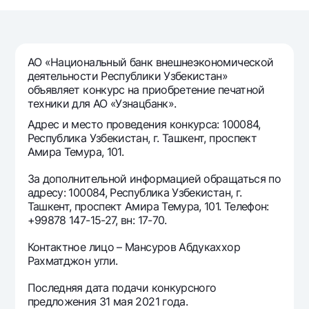
Путешественнику
National Green
До востребования USD
UzCard/HUMO
Эскроу-cчёт
Для всех USD
Visa
Золотой депозит
Тарифы
АО «Национальный банк внешнеэкономической
Visa FIFA
Золотые слитки от НБУ
деятельности Республики Узбекистан»
Mastercard
Акции
объявляет конкурс на приобретение печатной
Серебряный депозит
техники для АО «Узнацбанк».
Зарплатные
Мобильное приложение Milliy
Адрес и место проведения конкурса: 100084,
Garmin pay
Республика Узбекистан, г. Ташкент, проспект
Часто задаваемые вопросы
Амира Темура, 101.
За дополнительной информацией обращаться по
Ищите по сайту
адресу: 100084, Республика Узбекистан, г.
Ташкент, проспект Амира Темура, 101. Телефон:
+99878 147-15-27, вн: 17-70.
Контактное лицо – Мансуров Абдукаххор
Рахматджон угли.
Найти
Полезные ссылки
Часто задаваемые вопросы
Последняя дата подачи конкурсного
Пресс-центр
предложения 31 мая 2021 года.