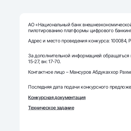
Денежные переводы
Тарифы
АО «Национальный банк внешнеэкономической 
пилотированию платформы цифрового банкинга O
Часто задаваемые вопросы
Адрес и место проведения конкурса: 100084, Ре
Ищите по сайту
За дополнительной информацией обращаться по 
15-27, вн: 17-70.
Контактное лицо – Мансуров Абдукаххор Рахм
Найти
Последняя дата подачи конкурсного предложен
Полезные ссылки
Часто задаваемые вопросы
Пресс-центр
Офисы и б
Конкурсная документация
Техническое задание
Следите за нами в соцсетях