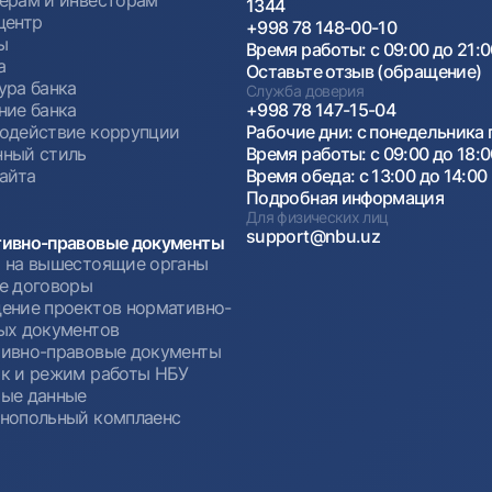
1344
центр
+998 78 148-00-10
ы
Время работы: с 09:00 до 21:
а
Оставьте отзыв (обращение)
ура банка
Служба доверия
ние банка
+998 78 147-15-04
одействие коррупции
Рабочие дни: с понедельника 
ный стиль
Время работы: с 09:00 до 18:
сайта
Время обеда: с 13:00 до 14:00
Подробная информация
Для физических лиц
support@nbu.uz
ивно-правовые документы
 на вышестоящие органы
е договоры
ение проектов нормативно-
ых документов
ивно-правовые документы
к и режим работы НБУ
ые данные
нопольный комплаенс