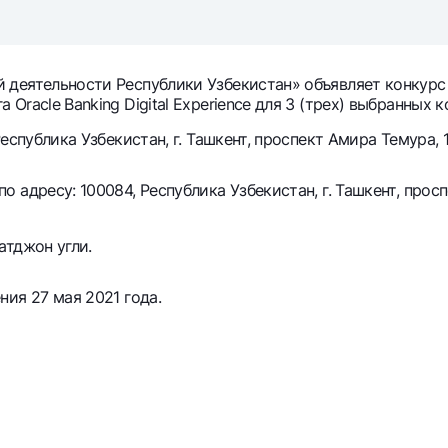
Серебряный депозит
Garmin pay
Курсы валют
Эскроу-cчё
Акции
Мобильное п
деятельности Республики Узбекистан» объявляет конкурс 
racle Banking Digital Experience для 3 (трех) выбранных 
спублика Узбекистан, г. Ташкент, проспект Амира Темура, 1
адресу: 100084, Республика Узбекистан, г. Ташкент, просп
атджон угли.
ия 27 мая 2021 года.
анкоматы
Согласие на обработку персональных данных
Контакт-центр
+998 78 148-00-10
1344