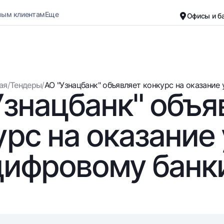
ным клиентам
Еще
Офисы и б
Карьера
О банке
Малому бизнесу
Обычная версия
ая
/
Тендеры
/
АО "Узнацбанк" объявляет конкурс на оказание ус
Узнацбанк" объя
Черно-белая версия
Вклады
Карты
Включить озвучивание
Для всех
Бесплатные
урс на оказание 
До востребования
Премиальные
Евро
Путешественн
цифровому банк
Возможно все
UzCard/HUMO
До востребования USD
Visa
Для всех USD
Visa FIFA
Золотой депозит
Mastercard
Золотые слитки от НБУ
Зарплатные