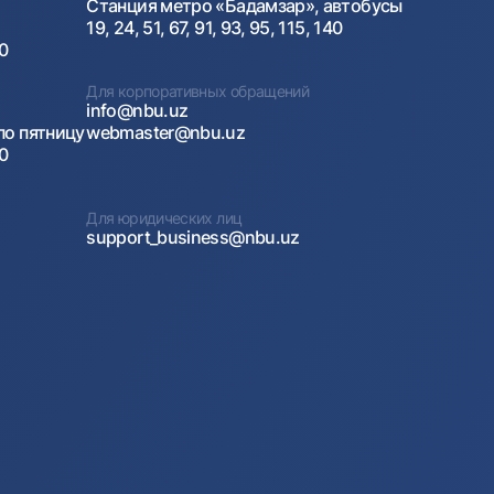
Станция метро «Бадамзар», автобусы
19, 24, 51, 67, 91, 93, 95, 115, 140
00
Для корпоративных обращений
info@nbu.uz
по пятницу
webmaster@nbu.uz
00
Для юридических лиц
support_business@nbu.uz