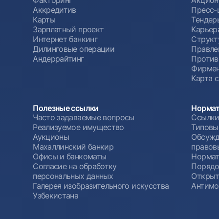
Аккредитив
Пресс-
Карты
Тендер
Зарплатный проект
Карьер
Интернет банкинг
Структ
Дилинговые операции
Правле
Андеррайтинг
Против
Фирмен
Карта 
Полезные ссылки
Нормат
Часто задаваемые вопросы
Ссылки
Реализуемое имущество
Типовы
Аукционы
Обсужд
Махаллинский банкир
правов
Офисы и банкоматы
Нормат
Согласие на обработку
Порядо
персональных данных
Открыт
Галерея изобразительного искусства
Антимо
Узбекистана