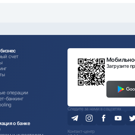
бизнес
ный счет
Мобильное
ы
Загрузите пр
инг
ты
ы
ые операции
ет-банкинг
oling
Следите за нами в соцсетях
ация о банке
е
Контакт-центр
ерам и инвесторам