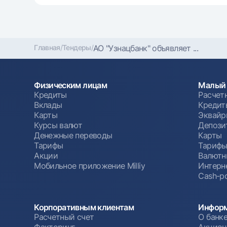
Главная
/
Тендеры
/
АО "Узнацбанк" объявляет ...
Физическим лицам
Малый 
Кредиты
Расчет
Вклады
Кредит
Карты
Эквайр
Курсы валют
Депози
Денежные переводы
Карты
Тарифы
Тариф
Акции
Валютн
Мобильное приложение Milliy
Интерн
Cash-po
Корпоративным клиентам
Информ
Расчетный счет
О банк
Факторинг
Акцион