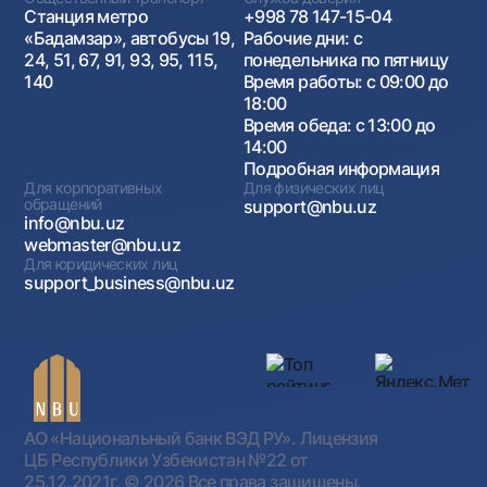
Станция метро
+998 78 147-15-04
«Бадамзар», автобусы 19,
Рабочие дни: с
24, 51, 67, 91, 93, 95, 115,
понедельника по пятницу
140
Время работы: с 09:00 до
18:00
Время обеда: с 13:00 до
14:00
Подробная информация
Для корпоративных
Для физических лиц
обращений
support@nbu.uz
info@nbu.uz
webmaster@nbu.uz
Для юридических лиц
support_business@nbu.uz
АО «Национальный банк ВЭД РУ». Лицензия
ЦБ Республики Узбекистан №22 от
25.12.2021г.
© 2026 Все права защищены.