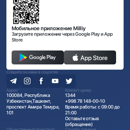
документов
Галерея изобразительного искусства Узбекистана
Карта сайта
Нормативно-правовые документы
Порядок и режим работы НБУ
Открытые данные
Антимонопольный комплаенс
Мобильное приложение Milliy
Загрузите приложение через Google Play и App
Store
Следите за нами в соцсетях
Адрес
Контакт-центр
100084, Республика
1344
Узбекистан,Ташкент,
+998 78 148-00-10
проспект Амира Темура,
Время работы: с 09:00 до
101
21:00
Оставьте отзыв
(обращение)
Общественный транспорт
Служба доверия