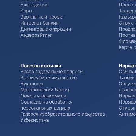
Аккредитив
Пресс-
Карты
Тендер
Зарплатный проект
Карьер
Интернет банкинг
Структ
Дилинговые операции
Правле
Андеррайтинг
Против
Фирмен
Карта 
Полезные ссылки
Нормат
Часто задаваемые вопросы
Ссылки
Реализуемое имущество
Типовы
Аукционы
Обсужд
Махаллинский банкир
правов
Офисы и банкоматы
Нормат
Согласие на обработку
Порядо
персональных данных
Открыт
Галерея изобразительного искусства
Антимо
Узбекистана