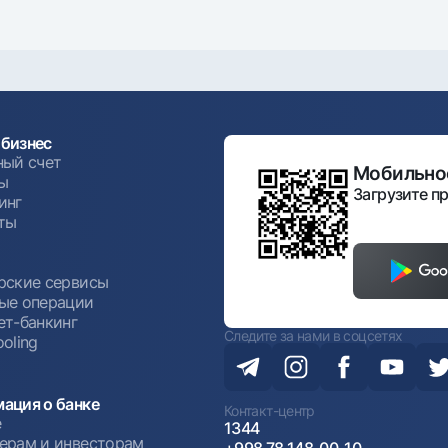
бизнес
ный счет
Мобильное
ы
Загрузите пр
инг
ты
ы
рские сервисы
ые операции
ет-банкинг
Следите за нами в соцсетях
oling
ация о банке
Контакт-центр
е
1344
ерам и инвесторам