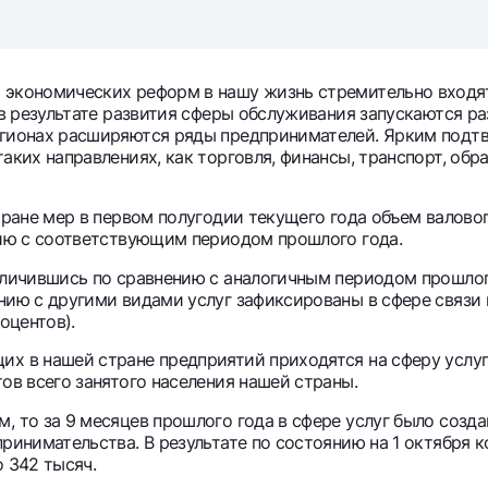
Серебряный депозит
Garmin pay
Курсы валют
Эскроу-cчё
Акции
Мобильное п
 экономических реформ в нашу жизнь стремительно входя
, в результате развития сферы обслуживания запускаются 
егионах расширяются ряды предпринимателей. Ярким подтве
аких направлениях, как торговля, финансы, транспорт, обр
стране мер в первом полугодии текущего года объем валово
ению с соответствующим периодом прошлого года.
еличившись по сравнению с аналогичным периодом прошлого
нию с другими видами услуг зафиксированы в сфере связи 
оцентов).
анкоматы
Согласие на обработку персональных данных
х в нашей стране предприятий приходятся на сферу услуг 
тов всего занятого населения нашей страны.
Контакт-центр
, то за 9 месяцев прошлого года в сфере услуг было созда
+998 78 148-00-10
принимательства. В результате по состоянию на 1 октября 
1344
о 342 тысяч.