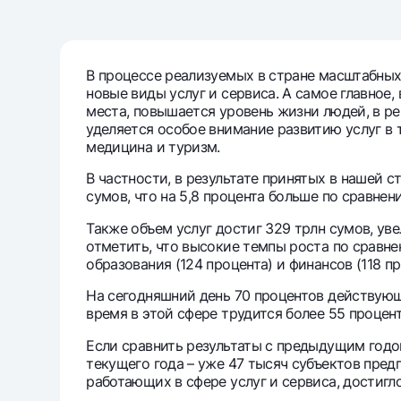
Денежные переводы
Тарифы
В процессе реализуемых в стране масштабных
новые виды услуг и сервиса. А самое главное
Часто задаваемые вопросы
места, повышается уровень жизни людей, в р
уделяется особое внимание развитию услуг в т
медицина и туризм.
Ищите по сайту
В частности, в результате принятых в нашей 
сумов, что на 5,8 процента больше по сравн
Также объем услуг достиг 329 трлн сумов, ув
отметить, что высокие темпы роста по сравне
Найти
образования (124 процента) и финансов (118 пр
Полезные ссылки
Часто задаваемые вопросы
Пресс-центр
Офисы и б
На сегодняшний день 70 процентов действующи
время в этой сфере трудится более 55 процен
Следите за нами в соцсетях
Если сравнить результаты с предыдущим годом
текущего года – уже 47 тысяч субъектов пред
работающих в сфере услуг и сервиса, достигл