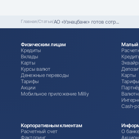
Главная
/
Статьи
/
АО «Узнацбанк» готов сотр...
Физическим лицам
Малый 
Кредиты
Расчет
Вклады
Кредит
Карты
Эквайр
Курсы валют
Депози
Денежные переводы
Карты
Тарифы
Тариф
Акции
Партнё
Мобильное приложение Milliy
Валютн
Интерн
Cash-po
Корпоративным клиентам
Информ
Расчетный счет
О банк
Факторинг
Акцион