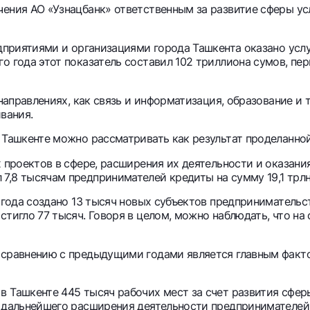
чения АО «Узнацбанк» ответственным за развитие сферы ус
едприятиями и организациями города Ташкента оказано услу
о года этот показатель составил 102 триллиона сумов, пер
 направлениях, как связь и информатизация, образование и
вания.
 Ташкенте можно рассматривать как результат проделанной
х проектов в сфере, расширения их деятельности и оказан
7,8 тысячам предпринимателей кредиты на сумму 19,1 трлн
3 года создано 13 тысяч новых субъектов предпринимательс
стигло 77 тысяч. Говоря в целом, можно наблюдать, что н
 сравнению с предыдущими годами является главным факто
 Ташкенте 445 тысяч рабочих мест за счет развития сферы
, дальнейшего расширения деятельности предпринимателей