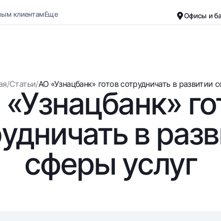
ным клиентам
Еще
Офисы и б
Карьера
О банке
Малому бизнесу
Обычная версия
ая
/
Статьи
/
АО «Узнацбанк» готов сотрудничать в развитии сф
 «Узнацбанк» го
Черно-белая версия
Вклады
Карты
Включить озвучивание
Для всех
Бесплатные
удничать в раз
До востребования
Премиальные
Евро
Путешественн
сферы услуг
Возможно все
UzCard/HUMO
До востребования USD
Visa
Для всех USD
Visa FIFA
Золотой депозит
Mastercard
Золотые слитки от НБУ
Зарплатные