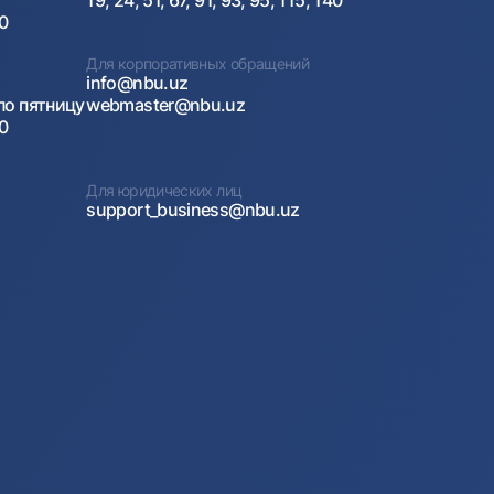
19, 24, 51, 67, 91, 93, 95, 115, 140
00
Для корпоративных обращений
info@nbu.uz
по пятницу
webmaster@nbu.uz
00
Для юридических лиц
support_business@nbu.uz