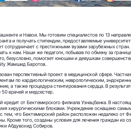
ашкенте и Навои. Мы готовим специалистов по 13 направл
гранта и получать стипендии, предоставляемые университет
итет сотрудничает с престижными вузами зарубежных стра
ть к нам. Наши же педагоги, побывав по обмену за границ
, безусловно, помогает юношам и девушкам совершенствов
sity Жамшид Баротов.
зован перспективный проект в медицинской сфере. Частна
ентам по кардиологическим, неврологическим, эндокринны
ение, а также процедура стентирования сердца. В результ
 50 врачей и медсестер.
ый кредит от Бектемирского филиала Узнацбанка. В настоя
двумя хирургическими блоками. Учреждение оснащено сам
 с тем, что Бектемирский район расположен недалеко от 
ны. Кроме того, созданы условия для лечения граждан из с
ники Абдувохид Собиров.