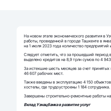
Денежные переводы
Тарифы
Часто задаваемые вопросы
На новом этапе экономического развития в Уз
работы, проведенной в городе Ташкенте в янв
Ищите по сайту
на 1 июля 2023 года количество предприятий и
Следует отметить, что за прошедший период 
выделено кредитов на 8,9 трлн сумов по 4 943
За истекшие шесть месяцев за счет принятых
Найти
46 607 рабочих мест.
Полезные ссылки
Часто задаваемые вопросы
Пресс-центр
Офисы и б
Также введены в эксплуатацию 4 150 объектов
хостелы, где трудоустроены 1 184 сотрудника.
Следите за нами в соцсетях
Завершены строительно-ремонтные работы на 
Вклад Узнацбанка в развитие услуг