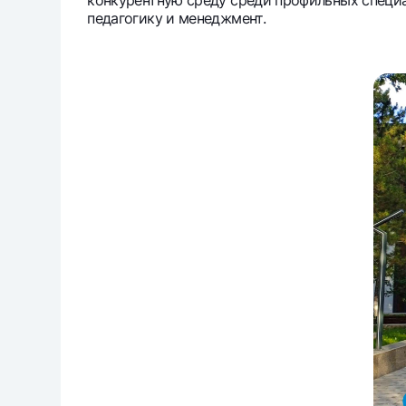
конкурентную среду среди профильных специал
педагогику и менеджмент.