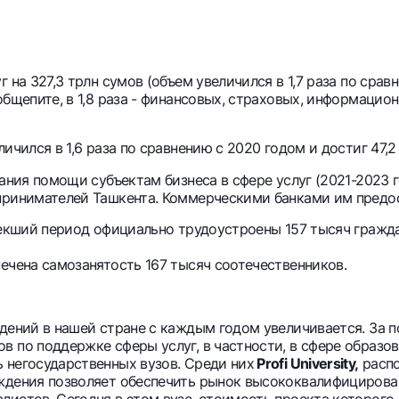
 на 327,3 трлн сумов (объем увеличился в 1,7 раза по сравн
общепите, в 1,8 раза - финансовых, страховых, информаци
ичился в 1,6 раза по сравнению с 2020 годом и достиг 47,2
зания помощи субъектам бизнеса в сфере услуг (2021-2023
принимателей Ташкента. Коммерческими банками им предост
стекший период официально трудоустроены 157 тысяч гражд
ечена самозанятость 167 тысяч соотечественников.
едений в нашей стране с каждым годом увеличивается. За 
 по поддержке сферы услуг, в частности, в сфере образов
 негосударственных вузов. Среди них
Profi University,
распо
еждения позволяет обеспечить рынок высококвалифициров