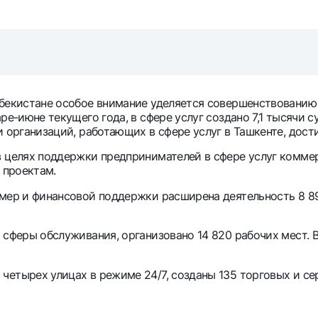
Серебряный депозит
Garmin pay
Курсы валют
Эскроу-cчё
Акции
Мобильное п
бекистане особое внимание уделяется совершенствованию 
аре-июне текущего года, в сфере услуг создано 7,1 тысячи
 организаций, работающих в сфере услуг в Ташкенте, дости
в целях поддержки предпринимателей в сфере услуг комм
 проектам.
 мер и финансовой поддержки расширена деятельность 8 8
анкоматы
Согласие на обработку персональных данных
 сферы обслуживания, организовано 14 820 рабочих мест. 
Контакт-центр
четырех улицах в режиме 24/7, созданы 135 торговых и се
+998 78 148-00-10
1344