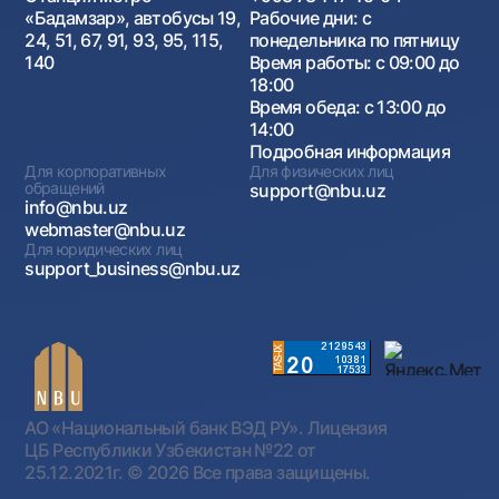
«Бадамзар», автобусы 19,
Рабочие дни: с
24, 51, 67, 91, 93, 95, 115,
понедельника по пятницу
140
Время работы: с 09:00 до
18:00
Время обеда: с 13:00 до
14:00
Подробная информация
Для корпоративных
Для физических лиц
обращений
support@nbu.uz
info@nbu.uz
webmaster@nbu.uz
Для юридических лиц
support_business@nbu.uz
АО «Национальный банк ВЭД РУ». Лицензия
ЦБ Республики Узбекистан №22 от
25.12.2021г.
© 2026 Все права защищены.