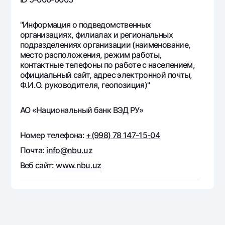
Офисы и банкоматы
Согласие на обработку персональных данных
"Информация о подведомственных
организациях, филиалах и региональных
подразделениях организации (наименование,
Следите за нами в соцсетях
место расположения, режим работы,
контактные телефоны по работе с населением,
Контакт-центр
официальный сайт, адрес электронной почты,
+998 78 148-00-10
1344
Ф.И.О. руководителя, геопозиция)"
АО «Национальный банк ВЭД РУ»
Номер телефона:
+(998) 78 147-15-04
Почта:
info@nbu.uz
Веб сайт:
www.nbu.uz