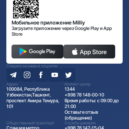
Карта сайта
Нормативно-правовые документы
Порядок и режим работы НБУ
Открытые данные
Антимонопольный комплаенс
Мобильное приложение Milliy
Загрузите приложение через Google Play и App
Store
Следите за нами в соцсетях
Адрес
Контакт-центр
100084, Республика
1344
Узбекистан,Ташкент,
+998 78 148-00-10
проспект Амира Темура,
Время работы: с 09:00 до
101
21:00
Оставьте отзыв
(обращение)
Общественный транспорт
Служба доверия
Станция метро
+998 78 147-15-04