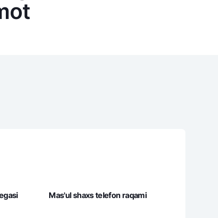
mot
varag‘i
lovasi
 egasi
Mas'ul shaxs telefon raqami