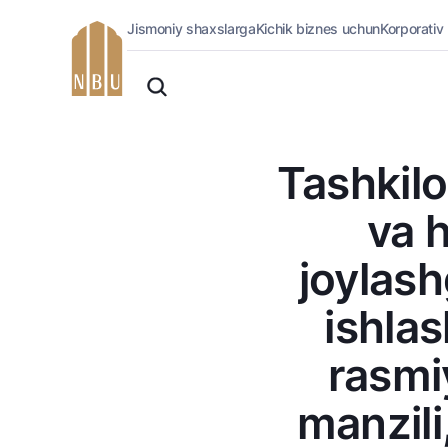
Jismoniy shaxslarga
Kichik biznes uchun
Korporativ
Onlayn-bank
O'zbek
Jismoniy shaxslarga (Milliy)
English
Oddiy versiya
Jismoniy shaxslarga
Biznes uchun (iBank)
Русский
Oq-qora versiya
Tashkilot
Shaxsiy kabinet
Ovozni yoqish
Kreditlar
va 
Ipoteka
joylashg
Avtokredit
Mikroqarz
ishlas
Ta’lim krеditi
Overdraft
rasmi
National Green
manzili