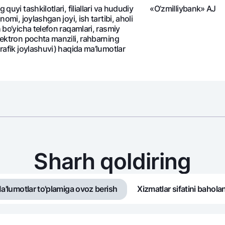
 quyi tashkilotlari, filiallari va hududiy
«O’zmilliybank» AJ
(nomi, joylashgan joyi, ish tartibi, aholi
h bo‘yicha telefon raqamlari, rasmiy
lektron pochta manzili, rahbarning
grafik joylashuvi) haqida ma’lumotlar
Sharh qoldiring
a'lumotlar to'plamiga ovoz berish
Xizmatlar sifatini bahola