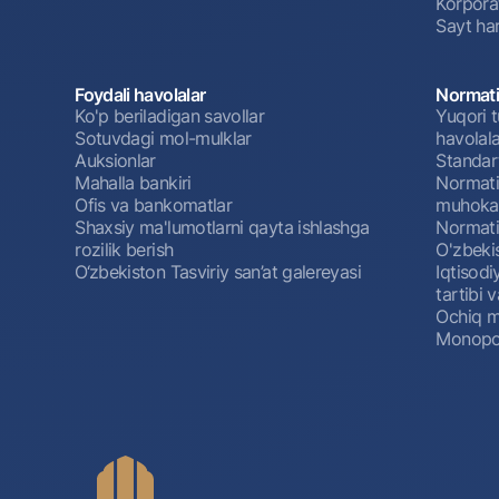
Korpora
Sayt har
Foydali havolalar
Normati
Ko'p beriladigan savollar
Yuqori t
Sotuvdagi mol-mulklar
havolala
Auksionlar
Standar
Mahalla bankiri
Normativ
Ofis va bankomatlar
muhokam
Shaxsiy ma'lumotlarni qayta ishlashga
Normativ
rozilik berish
O'zbeki
O‘zbekiston Tasviriy san’at galereyasi
Iqtisodi
tartibi v
Ochiq m
Monopol