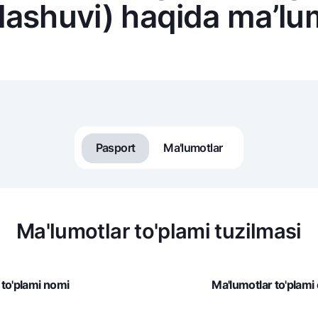
ylashuvi) haqida ma’lu
NBU’dan oltin quymalar
Garmin pay
Kumush omonat
Valyutalar kursi
Eskrou hisob
Aksiyalar
Milliy mobil i
Pasport
Ma'lumotlar
Ma'lumotlar to'plami tuzilmasi
omatlar
Shaxsiy ma'lumotlarni qayta ishlashga rozilik berish
 to'plami nomi
Ma'lumotlar to'plami
Aloqa markazi
+998 78 148-00-10
1344