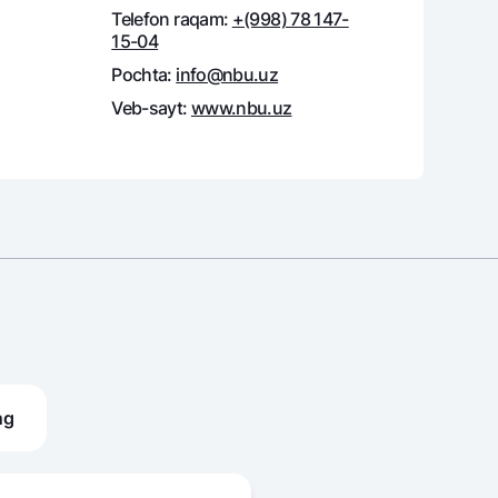
Telefon raqam:
+(998) 78 147-
15-04
Pochta:
info@nbu.uz
Veb-sayt:
www.nbu.uz
ng