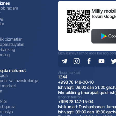
biznes
isob raqam
Milliy mobil
r
Ilovani Googl
ng
lar
ik xizmatlari
operatsiyalari
t-banking
Bizni ijtimoiy tarmoqlarda kuzatib bor
oling
qida ma'lumot
Aloqa markazi
qida
1344
rlar va investorlarga
+998 78 148-00-10
 markazi
Ish vaqti: 09:00 dan 21:00 gach
ar
Fikr bildiring (murojaat qoldirish
Ishonch telefoni
kibi
+998 78 147-15-04
shqaruvi
Ish kunlari: Dushanbadan Jum
rrupsiya
Ish vaqti: 09:00 dan 18:00 gach