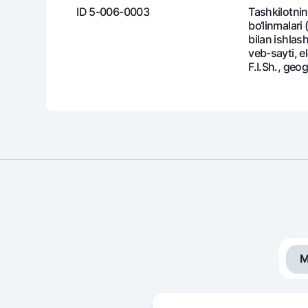
ID 5-006-0003
Tashkilotning
bo‘linmalari 
bilan ishlas
veb-sayti, e
F.I.Sh., geo
M