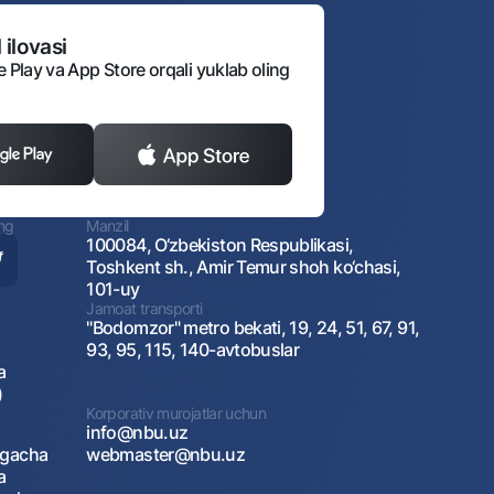
 ilovasi
e Play va App Store orqali yuklab oling
ing
Manzil
100084, O‘zbekiston Respublikasi,
Toshkent sh., Amir Temur shoh ko‘chasi,
101-uy
Jamoat transporti
"Bodomzor" metro bekati, 19, 24, 51, 67, 91,
93, 95, 115, 140-avtobuslar
a
)
Korporativ murojatlar uchun
info@nbu.uz
agacha
webmaster@nbu.uz
a