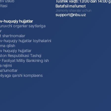
tiv uslub
Tushlik vaqti: 13:00 dan 14:00 
itasi
Batafsil maʼlumot
Jismoniy shaxslar uchun
support@nbu.uz
v-huquqiy hujjatlar
uruvchi organlar saytlariga
r
t shartnomalar
-huquqiy hujjatlar loyihalarini
a qilish
 huquqiy hujjatlar
ston Respublikasi Tashqi
y Faoliyat Milliy Bankining ish
a rejimi
a'lumotlar
iyaga qarshi komplaens