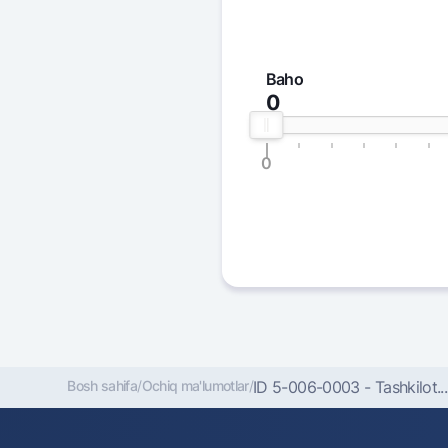
Baho
0
0
Bosh sahifa
/
Ochiq ma'lumotlar
/
ID 5-006-0003 - Tashkilot...