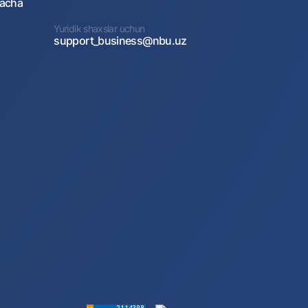
gacha
Yuridik shaxslar uchun
support_business@nbu.uz