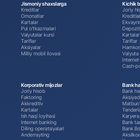
Jismoniy shaxslarga
Kichik 
Kreditlar
Joriy h
Omonatlar
Kreditla
Kartalar
Ekvayri
Pul oʻtkazmalari
Depozit
Valyutalar kursi
Kartalar
Tariflar
Tariflar
Aksiyalar
Hamkorl
Milliy mobil ilovasi
Valyuta 
Interne
Cash-po
Korporativ mijozlar
Bank ha
Joriy hisob
Bank ha
Faktoring
Aksiyado
Akkreditiv
Matbuot
Kartalar
Tenderl
Ish haqi loyihasi
Karyera
Internet banking
Bank tar
Diling operatsiyalari
Bank Bo
Anderrayting
Aksilko