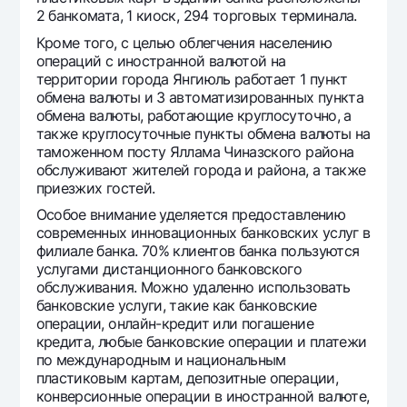
2 банкомата, 1 киоск, 294 торговых терминала.
Часто задаваемые вопросы
Кроме того, с целью облегчения населению
операций с иностранной валютой на
территории города Янгиюль работает 1 пункт
Ищите по сайту
обмена валюты и 3 автоматизированных пункта
обмена валюты, работающие круглосуточно, а
также круглосуточные пункты обмена валюты на
таможенном посту Яллама Чиназского района
обслуживают жителей города и района, а также
Найти
приезжих гостей.
Полезные ссылки
Часто задаваемые вопросы
Особое внимание уделяется предоставлению
современных инновационных банковских услуг в
Пресс-центр
филиале банка. 70% клиентов банка пользуются
Офисы и банкоматы
услугами дистанционного банковского
обслуживания. Можно удаленно использовать
Согласие на обработку персональных данных
банковские услуги, такие как банковские
операции, онлайн-кредит или погашение
Следите за нами в соцсетях
кредита, любые банковские операции и платежи
по международным и национальным
пластиковым картам, депозитные операции,
Контакт-центр
конверсионные операции в иностранной валюте,
+998 78 148-00-10
1344