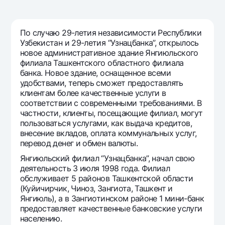
National Green
Вклады
По случаю 29-летия независимости Республики
Для всех
Узбекистан и 29-летия “Узнацбанка”, открылось
новое административное здание Янгиюльского
До востребования
филиала Ташкентского областного филиала
Евро
банка. Новое здание, оснащенное всеми
удобствами, теперь сможет предоставлять
Возможно все
клиентам более качественные услуги в
До востребования USD
соответствии с современными требованиями. В
частности, клиенты, посещающие филиал, могут
Для всех USD
пользоваться услугами, как выдача кредитов,
Золотой депозит
внесение вкладов, оплата коммунальных услуг,
перевод денег и обмен валюты.
Золотые слитки от НБУ
Янгиюльский филиал “Узнацбанка”, начал свою
Серебряный депозит
деятельность 3 июля 1998 года. Филиал
обслуживает 5 районов Ташкентской области
Карты
(Куйичирчик, Чиноз, Зангиота, Ташкент и
Бесплатные
Янгиюль), а в Зангиотинском районе 1 мини-банк
предоставляет качественные банковские услуги
Премиальные
населению.