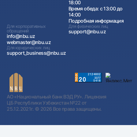
18:00
Время обеда: с 13:00 до
14:00
Подробная информация
Для корпоративных
Для физических лиц
обращений
support@nbu.uz
info@nbu.uz
webmaster@nbu.uz
Для юридических лиц
support_business@nbu.uz
АО «Национальный банк ВЭД РУ». Лицензия
ЦБ Республики Узбекистан №22 от
25.12.2021г.
© 2026 Все права защищены.