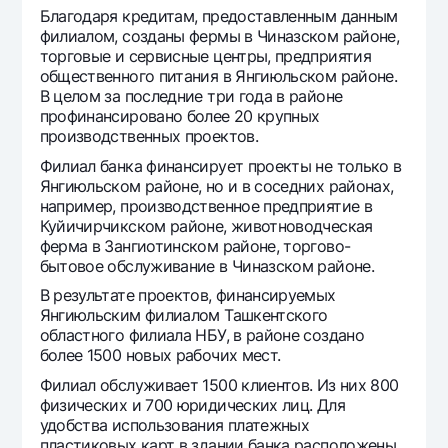
Путешественнику
Благодаря кредитам, предоставленным данным
UzCard/HUMO
филиалом, созданы фермы в Чиназском районе,
торговые и сервисные центры, предприятия
Visa
общественного питания в Янгиюльском районе.
Visa FIFA
В целом за последние три года в районе
профинансировано более 20 крупных
Mastercard
производственных проектов.
Зарплатные
Филиал банка финансирует проекты не только в
Garmin pay
Янгиюльском районе, но и в соседних районах,
например, производственное предприятие в
Денежные переводы
Куйичирчикском районе, животноводческая
ферма в Зангиотинском районе, торгово-
бытовое обслуживание в Чиназском районе.
Курсы валют
В результате проектов, финансируемых
Эскроу-cчёт
Янгиюльским филиалом Ташкентского
областного филиала НБУ, в районе создано
Тарифы
более 1500 новых рабочих мест.
Филиал обслуживает 1500 клиентов. Из них 800
Акции
физических и 700 юридических лиц. Для
удобства использования платежных
Мобильное приложение Milliy
пластиковых карт в здании банка расположены