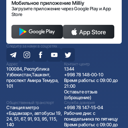
Мобильное приложение Milliy
Загрузите приложение через Google Play и App
Store
Следите за нами в соцсетях
Адрес
Контакт-центр
100084, Республика
1344
Узбекистан,Ташкент,
+998 78 148-00-10
проспект Амира Темура,
Время работы: с 09:00 до
101
21:00
Оставьте отзыв
(обращение)
Общественный транспорт
Служба доверия
Станция метро
+998 78 147-15-04
«Бадамзар», автобусы 19,
Рабочие дни: с
24, 51, 67, 91, 93, 95, 115,
понедельника по пятницу
140
Время работы: с 09:00 до