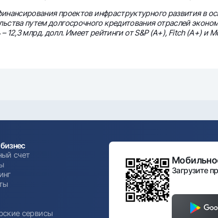
я финансирования проектов инфраструктурного развития в 
ьства путем долгосрочного кредитования отраслей экономи
– 12,3 млрд. долл. Имеет рейтинги от S&P (A+), Fitch (A+) и Mo
бизнес
ный счет
Мобильное
ы
Загрузите пр
инг
ты
ы
рские сервисы