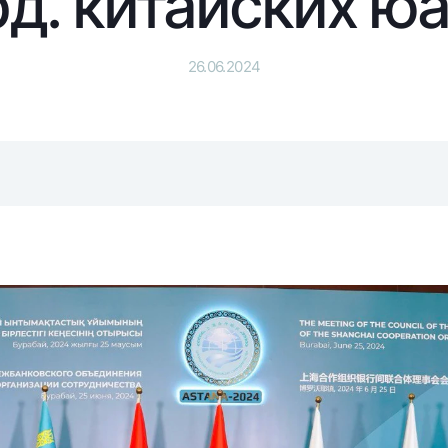
д. китайских ю
Серебряный депозит
Garmin pay
Курсы валют
Эскроу-cчё
26.06.2024
Акции
Мобильное п
анкоматы
Согласие на обработку персональных данных
Контакт-центр
+998 78 148-00-10
1344