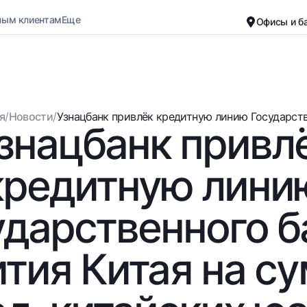
ным клиентам
Еще
Офисы и б
Карьера
О банке
Малому бизнесу
Обычная версия
я
/
Новости
/
Узнацбанк привлёк кредитную линию Государстве
знацбанк привл
Черно-белая версия
Вклады
Карты
Включить озвучивание
Для всех
Бесплатные
кредитную лини
До востребования
Премиальные
Евро
Путешественн
ударственного б
Возможно все
UzCard/HUMO
До востребования USD
Visa
тия Китая на с
Для всех USD
Visa FIFA
Золотой депозит
Mastercard
Золотые слитки от НБУ
Зарплатные