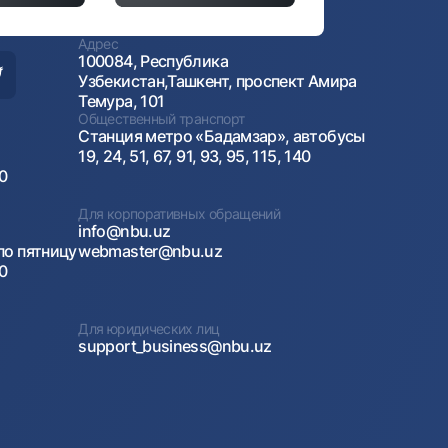
Адрес
100084, Республика
Узбекистан,Ташкент, проспект Амира
Темура, 101
Общественный транспорт
Станция метро «Бадамзар», автобусы
19, 24, 51, 67, 91, 93, 95, 115, 140
00
Для корпоративных обращений
info@nbu.uz
по пятницу
webmaster@nbu.uz
00
Для юридических лиц
support_business@nbu.uz