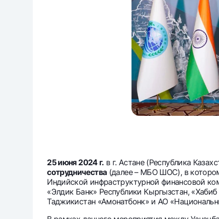
25 июня 2024 г.
в г. Астане (Республика Казах
сотрудничеств
а
(далее – МБО ШОС), в которо
Индийской инфраструктурной финансовой компа
«Элдик Банк» Республики Кыргызстан, «Хабиб
Таджикистан «Амонатбонк» и АО «Национальны
В рамках данного мероприятия между Узнацба