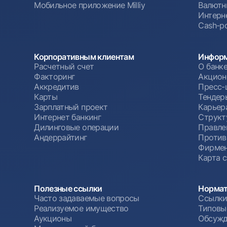
Мобильное приложение Milliy
Валютн
Интерн
Cash-po
Корпоративным клиентам
Информ
Расчетный счет
О банк
Факторинг
Акцион
Аккредитив
Пресс-
Карты
Тендер
Зарплатный проект
Карьер
Интернет банкинг
Структ
Дилинговые операции
Правле
Андеррайтинг
Против
Фирмен
Карта 
Полезные ссылки
Нормат
Часто задаваемые вопросы
Ссылки
Реализуемое имущество
Типовы
Аукционы
Обсужд