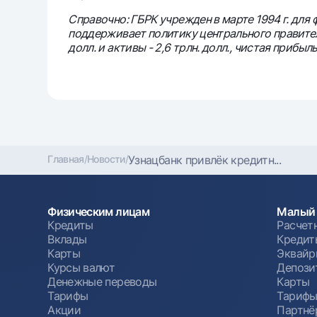
Справочно: ГБРК учрежден в марте 1994 г. дл
поддерживает политику центрального правител
долл. и активы - 2,6 трлн. долл., чистая прибыль 
Главная
/
Новости
/
Узнацбанк привлёк кредитн...
Физическим лицам
Малый 
Кредиты
Расчет
Вклады
Кредит
Карты
Эквайр
Курсы валют
Депози
Денежные переводы
Карты
Тарифы
Тариф
Акции
Партнё