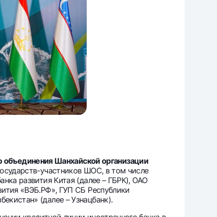
 объединения Шанхайской организации
государств-участников ШОС, в том числе
нка развития Китая (далее – ГБРК), ОАО
вития «ВЭБ.РФ», ГУП СБ Республики
екистан» (далее – Узнацбанк).
чении кредитной линии иностранного банка в