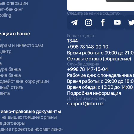
ые операции
ет-банкинг
Следите за нами в соцсетях
oling
ация о банке
Контакт-центр
е
1344
ерам и инвесторам
+998 78 148-00-10
центр
Время работы: с 09:00 до 21:
ы
Оставьте отзыв (обращение)
а
Служба доверия
ура банка
+998 78 147-15-04
ние банка
Рабочие дни: с понедельника 
одействие коррупции
Время работы: с 09:00 до 18:
ный стиль
Время обеда: с 13:00 до 14:00
сайта
Подробная информация
Для физических лиц
support@nbu.uz
ивно-правовые документы
 на вышестоящие органы
е договоры
ение проектов нормативно-