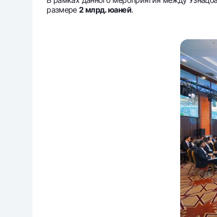
размере
2 млрд. юаней
.