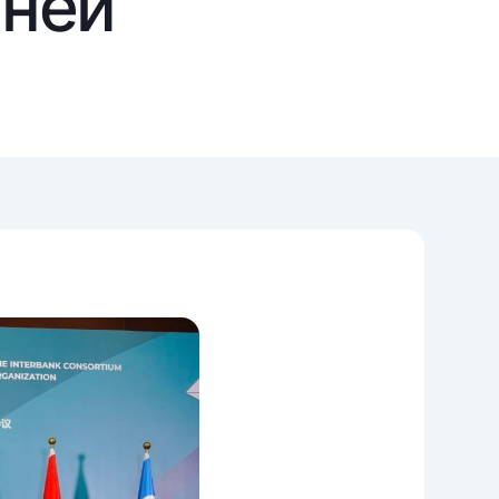
аней
т
риложение Milliy