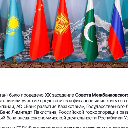
стан) было проведено
XX
заседание
Совета Межбанковского
м приняли участие представители финансовых институтов 
нии, АО «Банк развития Казахстана», Государственного ба
 Банк Лимитед» Пакистана, Российской госкорпорации раз
й банк внешнеэкономической деятельности Республики Узб
нком и ГБРК было подписано заемное соглашение о привле