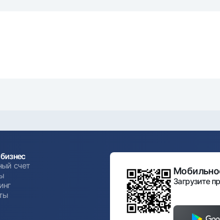
Серебряный депозит
Garmin pay
Курсы валют
Эскроу-cчё
Акции
Мобильное п
бизнес
анкоматы
Согласие на обработку персональных данных
ный счет
Мобильное
ы
Загрузите пр
инг
Контакт-центр
+998 78 148-00-10
ты
1344
ы