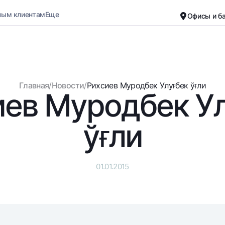
ным клиентам
Еще
Офисы и б
Карьера
О банке
Малому бизнесу
Обычная версия
Главная
/
Новости
/
Рихсиев Муродбек Улуғбек ўғли
иев Муродбек Ул
Черно-белая версия
Вклады
Карты
Включить озвучивание
Для всех
Бесплатные
ўғли
До востребования
Премиальные
Евро
Путешественн
Возможно все
UzCard/HUMO
01.01.2015
До востребования USD
Visa
Для всех USD
Visa FIFA
Золотой депозит
Mastercard
Золотые слитки от НБУ
Зарплатные