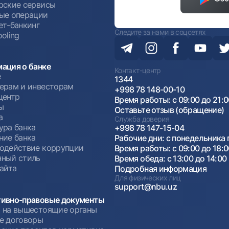
рские сервисы
ые операции
ет-банкинг
Следите за нами в соцсетях
oling
ация о банке
Контакт-центр
е
1344
ерам и инвесторам
+998 78 148-00-10
центр
Время работы: с 09:00 до 21:
ы
Оставьте отзыв (обращение)
а
Служба доверия
ура банка
+998 78 147-15-04
ние банка
Рабочие дни: с понедельника 
одействие коррупции
Время работы: с 09:00 до 18:
ный стиль
Время обеда: с 13:00 до 14:00
сайта
Подробная информация
Для физических лиц
support@nbu.uz
ивно-правовые документы
 на вышестоящие органы
е договоры