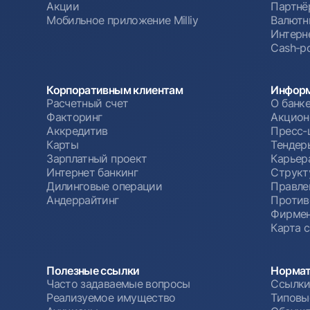
Акции
Партнё
Мобильное приложение Milliy
Валютн
Интерн
Cash-po
Корпоративным клиентам
Информ
Расчетный счет
О банк
Факторинг
Акцион
Аккредитив
Пресс-
Карты
Тендер
Зарплатный проект
Карьер
Интернет банкинг
Структ
Дилинговые операции
Правле
Андеррайтинг
Против
Фирмен
Карта 
Полезные ссылки
Нормат
Часто задаваемые вопросы
Ссылки
Реализуемое имущество
Типовы