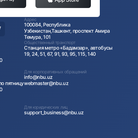
Адрес
100084, Республика
Узбекистан,Ташкент, проспект Амира
Темура, 101
Общественный транспорт
Станция метро «Бадамзар», автобусы
19, 24, 51, 67, 91, 93, 95, 115, 140
00
Для корпоративных обращений
info@nbu.uz
по пятницу
webmaster@nbu.uz
00
Для юридических лиц
support_business@nbu.uz