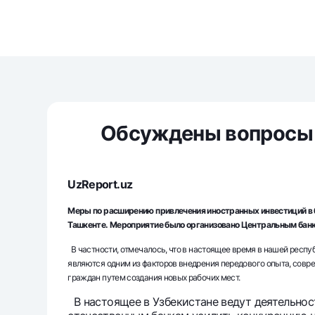
Денежные переводы
Тарифы
Часто задаваемые вопросы
Ищите по сайту
Обсуждены вопросы 
UzReport.uz
Найти
Полезные ссылки
Меры по расширению привлечения иностранных инвестиций в 
Часто задаваемые вопросы
Пресс-центр
Офисы и б
Ташкенте. Мероприятие было организовано Центральным банк
В частности, отмечалось, что в настоящее время в нашей респ
являются одним из факторов внедрения передового опыта, совр
Следите за нами в соцсетях
граждан путем создания новых рабочих мест.
В настоящее в Узбекистане ведут деятельнос