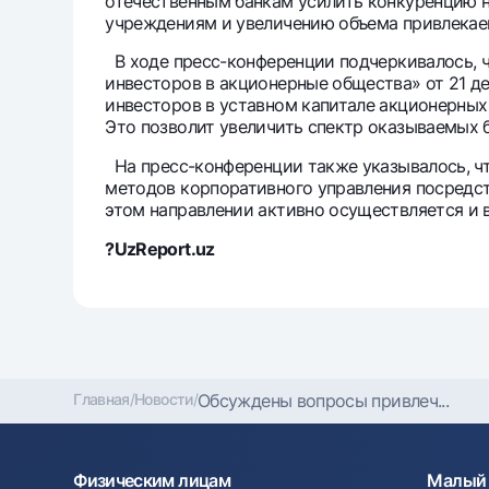
отечественным банкам усилить конкуренцию н
учреждениям и увеличению объема привлекае
В ходе пресс-конференции подчеркивалось, ч
инвесторов в акционерные общества» от 21 д
инвесторов в уставном капитале акционерных 
Это позволит увеличить спектр оказываемых б
На пресс-конференции также указывалось, чт
методов корпоративного управления посредст
этом направлении активно осуществляется и 
?UzReport.uz
Главная
/
Новости
/
Обсуждены вопросы привлеч...
Физическим лицам
Малый 