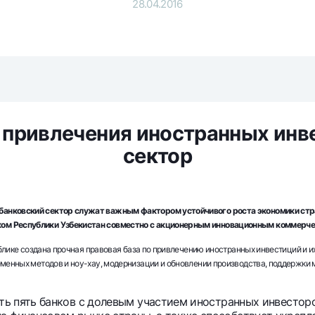
28.04.2016
Серебряный депозит
Garmin pay
Курсы валют
Эскроу-cчё
Акции
Мобильное п
привлечения иностранных инве
сектор
банковский сектор служат важным фактором устойчивого роста экономики стр
анкоматы
Согласие на обработку персональных данных
ом Республики Узбекистан совместно с акционерным инновационным коммерче
ублике создана прочная правовая база по привлечению иностранных инвестиций и
еменных методов и ноу-хау, модернизации и обновлении производства, поддержки
Контакт-центр
+998 78 148-00-10
1344
ть пять банков с долевым участием иностранных инвесторо