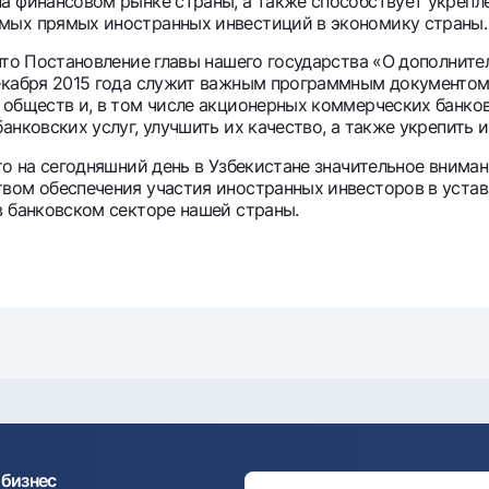
а финансовом рынке страны, а также способствует укрепл
мых прямых иностранных инвестиций в экономику страны.
то Постановление главы нашего государства «О дополнит
екабря 2015 года служит важным программным документом.
обществ и, в том числе акционерных коммерческих банков
анковских услуг, улучшить их качество, а также укрепить 
о на сегодняшний день в Узбекистане значительное внима
вом обеспечения участия иностранных инвесторов в устав
в банковском секторе нашей страны.
бизнес