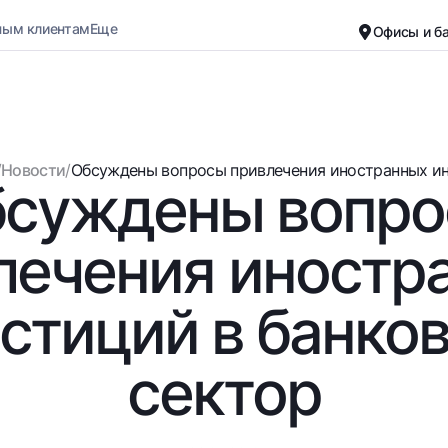
ным клиентам
Еще
Офисы и б
Карьера
О банке
Малому бизнесу
Обычная версия
/
Новости
/
Обсуждены вопросы привлечения иностранных инв
суждены вопр
Черно-белая версия
Вклады
Карты
Включить озвучивание
Для всех
Бесплатные
лечения иностр
До востребования
Премиальные
Евро
Путешественн
стиций в банко
Возможно все
UzCard/HUMO
До востребования USD
Visa
сектор
Для всех USD
Visa FIFA
Золотой депозит
Mastercard
Золотые слитки от НБУ
Зарплатные