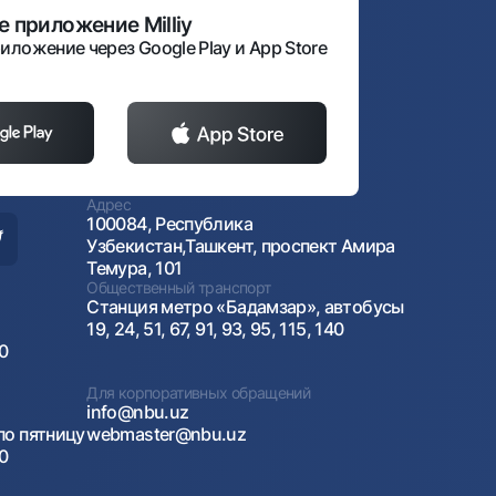
 приложение Milliy
иложение через Google Play и App Store
Адрес
100084, Республика
Узбекистан,Ташкент, проспект Амира
Темура, 101
Общественный транспорт
Станция метро «Бадамзар», автобусы
19, 24, 51, 67, 91, 93, 95, 115, 140
00
Для корпоративных обращений
info@nbu.uz
по пятницу
webmaster@nbu.uz
00