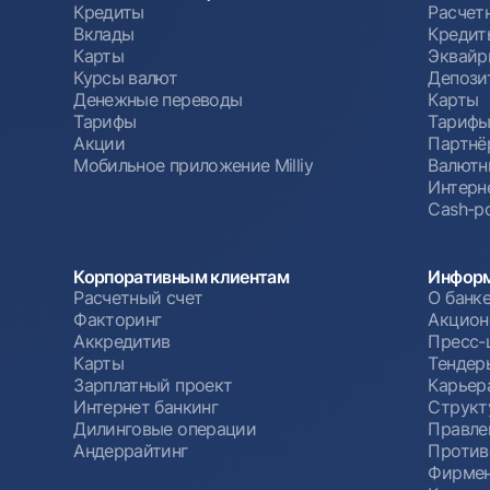
Кредиты
Расчет
Вклады
Кредит
Карты
Эквайр
Курсы валют
Депози
Денежные переводы
Карты
Тарифы
Тариф
Акции
Партнё
Мобильное приложение Milliy
Валютн
Интерн
Cash-po
Корпоративным клиентам
Информ
Расчетный счет
О банк
Факторинг
Акцион
Аккредитив
Пресс-
Карты
Тендер
Зарплатный проект
Карьер
Интернет банкинг
Структ
Дилинговые операции
Правле
Андеррайтинг
Против
Фирмен