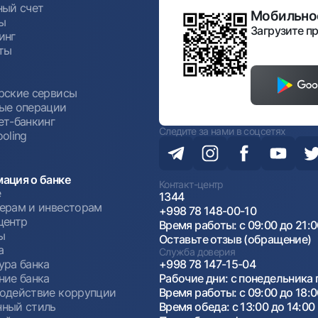
ный счет
Мобильное
ы
Загрузите пр
инг
ты
ы
рские сервисы
ые операции
ет-банкинг
Следите за нами в соцсетях
oling
ация о банке
Контакт-центр
е
1344
ерам и инвесторам
+998 78 148-00-10
центр
Время работы: с 09:00 до 21:
ы
Оставьте отзыв (обращение)
а
Служба доверия
ура банка
+998 78 147-15-04
ние банка
Рабочие дни: с понедельника 
одействие коррупции
Время работы: с 09:00 до 18:
ный стиль
Время обеда: с 13:00 до 14:00