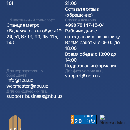
101
21:00
Оставьте отзыв
(обращение)
Общественный транспорт
Служба доверия
Станция метро
+998 78 147-15-04
«Бадамзар», автобусы 19,
Рабочие дни: с
24, 51, 67, 91, 93, 95, 115,
понедельника по пятницу
140
Время работы: с 09:00 до
18:00
Время обеда: с 13:00 до
14:00
Подробная информация
Для корпоративных
Для физических лиц
обращений
support@nbu.uz
info@nbu.uz
webmaster@nbu.uz
Для юридических лиц
support_business@nbu.uz