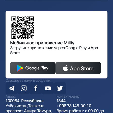
Аукционы
Структура банка
Ссылки на вышестоящие органы
Махаллинский банкир
Правление банка
Типовые договоры
Офисы и банкоматы
Противодействие коррупции
Обсуждение проектов нормативно-правовых
Согласие на обработку персональных данных
Фирменный стиль
документов
Галерея изобразительного искусства Узбекистана
Карта сайта
Нормативно-правовые документы
Порядок и режим работы НБУ
Открытые данные
Антимонопольный комплаенс
Мобильное приложение Milliy
Загрузите приложение через Google Play и App
Store
Следите за нами в соцсетях
Адрес
Контакт-центр
100084, Республика
1344
Узбекистан,Ташкент,
+998 78 148-00-10
проспект Амира Темура,
Время работы: с 09:00 до