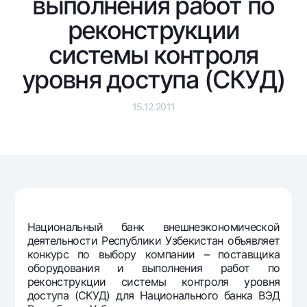
выполнения работ по
Путешественнику
National Green
До востребования USD
UzCard/HUMO
реконструкции
Эскроу-cчёт
Для всех USD
Visa
системы контроля
Золотой депозит
Тарифы
Visa FIFA
уровня доступа (СКУД)
Золотые слитки от НБУ
Mastercard
Акции
Серебряный депозит
Зарплатные
15.12.2011
Мобильное приложение Milliy
Garmin pay
Часто задаваемые вопросы
Ищите по сайту
Национальный банк внешнеэкономической
деятельности Республики Узбекистан объявляет
конкурс по выбору компании – поставщика
Найти
Полезные ссылки
оборудования и выполнения работ по
Часто задаваемые вопросы
реконструкции системы контроля уровня
доступа (СКУД) для Национального банка ВЭД
Пресс-центр