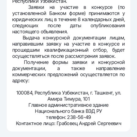
Республики Узбекистан.
Офисы и банкоматы
Заявки на участие в конкурсе (по
установленной Банком форме) принимаются у
Согласие на обработку персональных данных
юридических лиц в течение 8 календарных дней,
следующих после даты опубликования
Следите за нами в соцсетях
настоящего объявления.
Выдача конкурсной документации лицам,
направившим заявку на участие в конкурсе и
Контакт-центр
прошедшим квалификационный отбор, будет
+998 78 148-00-10
1344
осуществляться после рассмотрения заявок.
Получение формы заявки и конкурсной
документации, а также направление
коммерческих предложений осуществляется по
адресу:
100084, Республика Узбекистан, г. Ташкент, ул.
Амира Тимура, 101
Главное административное здание
Национального банка ВЭД РУ
телефон: 238-56-49
Контактное лицо: Грабовец Андрей Сергеевич