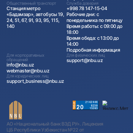
Общественный транспорт
Служба доверия
Станция метро
+998 78 147-15-04
«Бадамзар», автобусы 19,
Рабочие дни: с
24, 51, 67, 91, 93, 95, 115,
понедельника по пятницу
140
Время работы: с 09:00 до
18:00
Время обеда: с 13:00 до
14:00
Подробная информация
Для корпоративных
Для физических лиц
обращений
support@nbu.uz
info@nbu.uz
webmaster@nbu.uz
Для юридических лиц
support_business@nbu.uz
АО «Национальный банк ВЭД РУ». Лицензия
ЦБ Республики Узбекистан №22 от