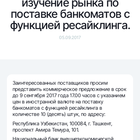
изучение рынка по
Путешественнику
National Green
До востребования USD
UzCard/HUMO
поставке банкоматов с
Эскроу-cчёт
Для всех USD
Visa
функцией ресайклинга.
Золотой депозит
Тарифы
Visa FIFA
Золотые слитки от НБУ
Mastercard
05.09.2017
Акции
Серебряный депозит
Зарплатные
Мобильное приложение Milliy
Garmin pay
Часто задаваемые вопросы
Заинтересованных поставщиков просим
Ищите по сайту
представить коммерческое предложение в срок
до 9 сентября 2017 года 17.00 часов с указанием
цен в иностранной валюте на поставку
банкоматов с функцией ресайклинга в
количестве 10 (десять) штук, по адресу:
Найти
Полезные ссылки
Республика Узбекистан, 100084, г. Ташкент,
Часто задаваемые вопросы
проспект Амира Темура, 101.
Пресс-центр
Национальный банк внешнеэкономической