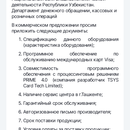
деятельности Республики Узбекистан.
Офисы и банкоматы
Департамент денежного обращении, кассовых и
Согласие на обработку персональных данных
розничных операций
В коммерческом предложении просим
Следите за нами в соцсетях
приложить следующие документы:
Спецификацию данного оборудования
Контакт-центр
(характеристика оборудования);
+998 78 148-00-10
1344
Программное обеспечение по
обслуживанию международных карт Visa;
Совместимость программного
обеспечения с процессинговым решением
PRIME 4.0 (компания разработчик TSYS
Card Tech Limited);
Наличие сервис центра в г.Ташкенте;
Гарантийный срок обслуживания;
Авторизованное письмо производителя;
Срок поставки продукции;
Условия оплаты за поставку продукции;