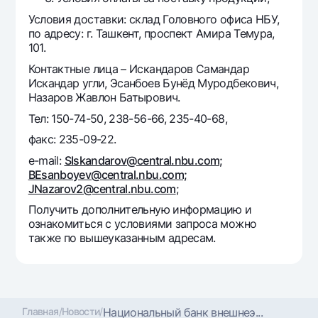
Условия доставки: склад Головного офиса НБУ,
по адресу: г. Ташкент, проспект Амира Темура,
101.
Контактные лица – Искандаров Самандар
Искандар угли, Эсанбоев Бунёд Муродбекович,
Назаров Жавлон Батырович.
Тел: 150-74-50, 238-56-66, 235-40-68,
факс: 235-09-22.
e-mail:
SIskandarov@central.nbu.com;
BEsanboyev@central.nbu.com;
JNazarov2@central.nbu.com
;
Получить дополнительную информацию и
ознакомиться с условиями запроса можно
также по вышеуказанным адресам.
Главная
/
Новости
/
Национальный банк внешнеэ...