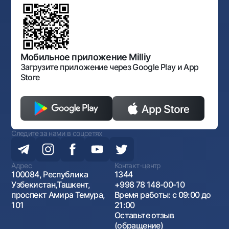
Обсуждение проектов нормативно-правовых
Согласие на обработку персональных данных
Фирменный стиль
документов
Галерея изобразительного искусства Узбекистана
Карта сайта
Нормативно-правовые документы
Порядок и режим работы НБУ
Открытые данные
Антимонопольный комплаенс
Мобильное приложение Milliy
Загрузите приложение через Google Play и App
Store
Следите за нами в соцсетях
Адрес
Контакт-центр
100084, Республика
1344
Узбекистан,Ташкент,
+998 78 148-00-10
проспект Амира Темура,
Время работы: с 09:00 до
101
21:00
Оставьте отзыв
(обращение)