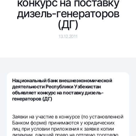
конкурс на поставку
Путешественнику
National Green
До востребования USD
UzCard/HUMO
дизель-генераторов
Эскроу-cчёт
Для всех USD
Visa
(ДГ)
Золотой депозит
Тарифы
Visa FIFA
Золотые слитки от НБУ
Mastercard
13.12.2011
Акции
Серебряный депозит
Зарплатные
Мобильное приложение Milliy
Garmin pay
Часто задаваемые вопросы
Национальный банк внешнеэкономической
Ищите по сайту
деятельности Республики Узбекистан
объявляет конкурс на поставку дизель-
генераторов (ДГ)
Найти
Заявки на участие в конкурсе (по установленной
Полезные ссылки
Банком форме) принимаются у юридических
Часто задаваемые вопросы
лиц при условии приложения к заявке копии
Пресс-центр
лизензии, дающей право на оптовую торговлю.