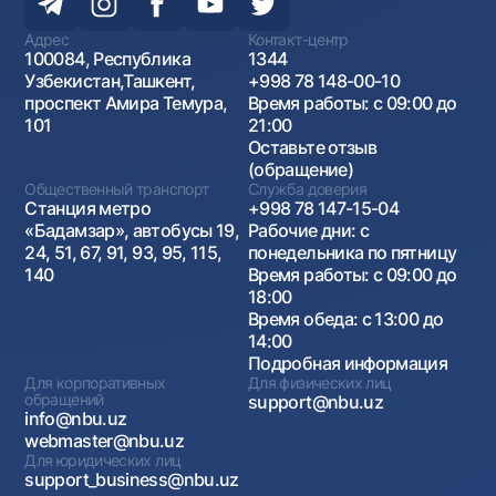
Адрес
Контакт-центр
100084, Республика
1344
Узбекистан,Ташкент,
+998 78 148-00-10
проспект Амира Темура,
Время работы: с 09:00 до
101
21:00
Оставьте отзыв
(обращение)
Общественный транспорт
Служба доверия
Станция метро
+998 78 147-15-04
«Бадамзар», автобусы 19,
Рабочие дни: с
24, 51, 67, 91, 93, 95, 115,
понедельника по пятницу
140
Время работы: с 09:00 до
18:00
Время обеда: с 13:00 до
14:00
Подробная информация
Для корпоративных
Для физических лиц
обращений
support@nbu.uz
info@nbu.uz
webmaster@nbu.uz
Для юридических лиц
support_business@nbu.uz