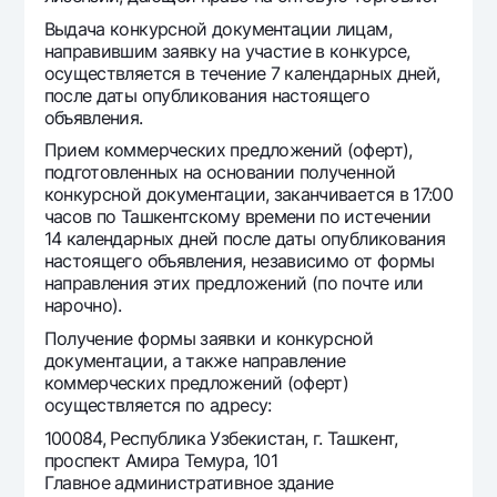
Офисы и банкоматы
Выдача конкурсной документации лицам,
направившим заявку на участие в конкурсе,
Согласие на обработку персональных данных
осуществляется в течение 7 календарных дней,
после даты опубликования настоящего
Следите за нами в соцсетях
объявления.
Прием коммерческих предложений (оферт),
Контакт-центр
подготовленных на основании полученной
+998 78 148-00-10
1344
конкурсной документации, заканчивается в 17:00
часов по Ташкентскому времени по истечении
14 календарных дней после даты опубликования
настоящего объявления, независимо от формы
направления этих предложений (по почте или
нарочно).
Получение формы заявки и конкурсной
документации, а также направление
коммерческих предложений (оферт)
осуществляется по адресу:
100084, Республика Узбекистан, г. Ташкент,
проспект Амира Темура, 101
Главное административное здание