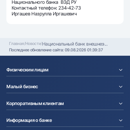
Национального банка ВЭД РУ
Контактный телефон: 234-42-73
Иргашев Назрулла Иргашевич
Главная
/
Новости
/
Национальный банк внешнеэ...
Последнее обновление сайта:
09.08.2026 01:39:37
Физическим лицам
Кредиты
Малый бизнес
Вклады
Карты
Расчетный счет
Курсы валют
Корпоративным клиентам
Кредиты
Денежные переводы
Эквайринг
Тарифы
Расчетный счет
Депозиты
Акции
Информация о банке
Факторинг
Карты
Мобильное приложение Milliy
Аккредитив
Тарифы