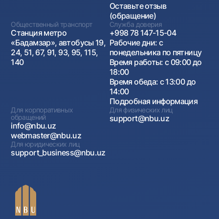
Оставьте отзыв
(обращение)
Общественный транспорт
Служба доверия
Станция метро
+998 78 147-15-04
«Бадамзар», автобусы 19,
Рабочие дни: с
24, 51, 67, 91, 93, 95, 115,
понедельника по пятницу
140
Время работы: с 09:00 до
18:00
Время обеда: с 13:00 до
14:00
Подробная информация
Для корпоративных
Для физических лиц
обращений
support@nbu.uz
info@nbu.uz
webmaster@nbu.uz
Для юридических лиц
support_business@nbu.uz