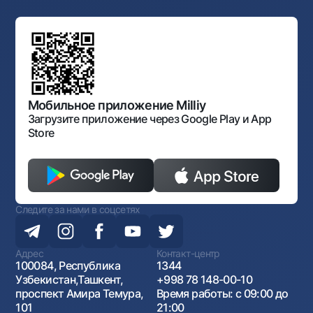
Ссылки на вышестоящие органы
Махаллинский банкир
Правление банка
Типовые договоры
Офисы и банкоматы
Противодействие коррупции
Обсуждение проектов нормативно-правовых
Согласие на обработку персональных данных
Фирменный стиль
документов
Галерея изобразительного искусства Узбекистана
Карта сайта
Нормативно-правовые документы
Порядок и режим работы НБУ
Открытые данные
Антимонопольный комплаенс
Мобильное приложение Milliy
Загрузите приложение через Google Play и App
Store
Следите за нами в соцсетях
Адрес
Контакт-центр
100084, Республика
1344
Узбекистан,Ташкент,
+998 78 148-00-10
проспект Амира Темура,
Время работы: с 09:00 до
101
21:00