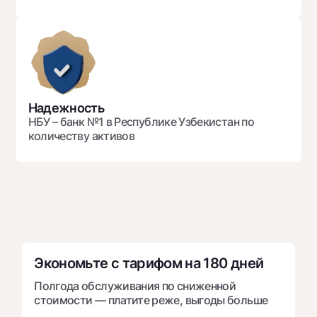
Офисы и банкоматы
Согласие на обработку персональных данных
Следите за нами в соцсетях
Контакт-центр
Надежность
+998 78 148-00-10
1344
НБУ – банк №1 в Республике Узбекистан по
количеству активов
Экономьте с тарифом на 180 дней
Полгода обслуживания по сниженной
стоимости — платите реже, выгоды больше