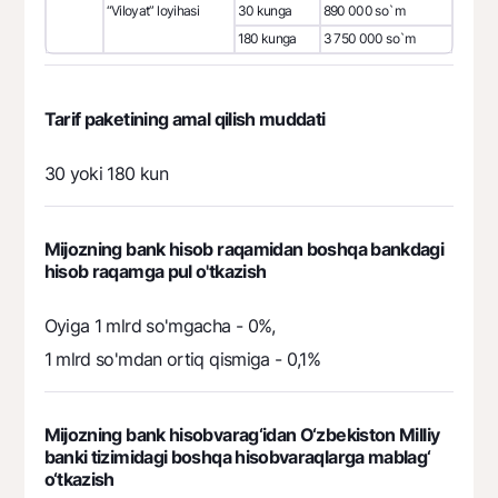
“Viloyat” loyihasi
30 kunga
890 000 so`m
180 kunga
3 750 000 so`m
Tarif paketining amal qilish muddati
30 yoki 180 kun
Mijozning bank hisob raqamidan boshqa bankdagi
hisob raqamga pul o'tkazish
Oyiga 1 mlrd so'mgacha - 0%,
1 mlrd so'mdan ortiq qismiga - 0,1%
Mijozning bank hisobvarag‘idan O‘zbekiston Milliy
banki tizimidagi boshqa hisobvaraqlarga mablag‘
o‘tkazish