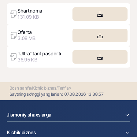
00 10 raqami bo‘yicha Koll-markazga murojaat
qilishingiz mumkin (ish tartibi soat 09:00 dan soat
Shartnoma
21:00 gacha)
131.09 KB
Oferta
3.08 MB
"Ultra" tarif pasporti
36.95 KB
Bosh sahifa
/
Kichik biznes
/
Tariflar
/
Saytning so'nggi yangilanishi:
07.08.2026 13:38:57
Jismoniy shaxslarga
Kreditlar
Kichik biznes
Omonatlar