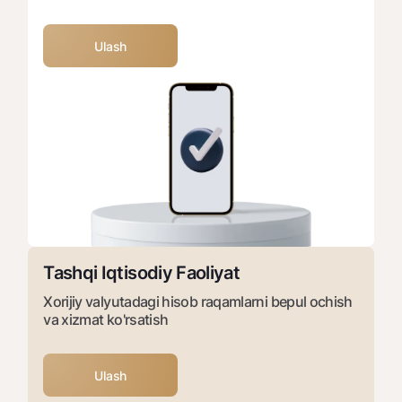
Ulash
Tashqi Iqtisodiy Faoliyat
Xorijiy valyutadagi hisob raqamlarni bepul ochish
va xizmat ko'rsatish
Ulash