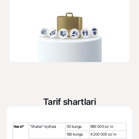
Tarif shartlari
Narxi*
“Shahar” loyihasi
30 kunga
990 000 so`m
180 kunga
4 200 000 so`m