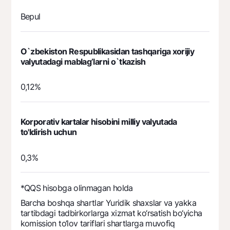
Bepul
O`zbekiston Respublikasidan tashqariga xorijiy
valyutadagi mablag’larni o`tkazish
0,12%
Korporativ kartalar hisobini milliy valyutada
to'ldirish uchun
0,3%
*QQS hisobga olinmagan holda
Barcha boshqa shartlar Yuridik shaxslar va yakka
tartibdagi tadbirkorlarga xizmat ko‘rsatish bo‘yicha
komission to‘lov tariflari shartlarga muvofiq