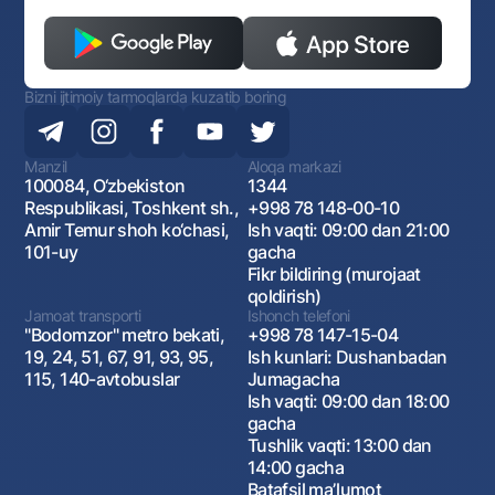
Bizni ijtimoiy tarmoqlarda kuzatib boring
Manzil
Aloqa markazi
100084, O‘zbekiston
1344
Respublikasi, Toshkent sh.,
+998 78 148-00-10
Amir Temur shoh ko‘chasi,
Ish vaqti: 09:00 dan 21:00
101-uy
gacha
Fikr bildiring (murojaat
qoldirish)
Jamoat transporti
Ishonch telefoni
"Bodomzor" metro bekati,
+998 78 147-15-04
19, 24, 51, 67, 91, 93, 95,
Ish kunlari: Dushanbadan
115, 140-avtobuslar
Jumagacha
Ish vaqti: 09:00 dan 18:00
gacha
Tushlik vaqti: 13:00 dan
14:00 gacha
Batafsil maʼlumot