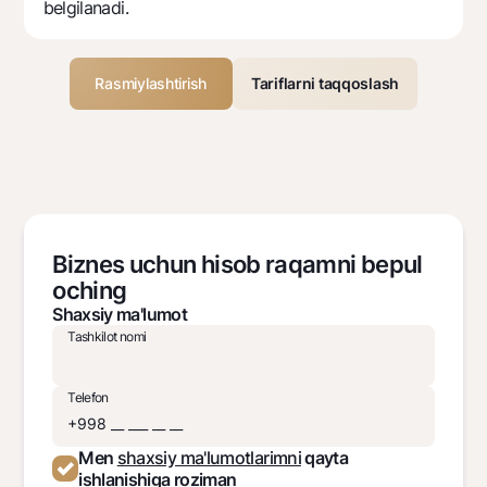
belgilanadi.
Rasmiylashtirish
Tariflarni taqqoslash
Biznes uchun hisob raqamni bepul
oching
Shaxsiy ma'lumot
Tashkilot nomi
Telefon
Men
shaxsiy ma'lumotlarimni
qayta
ishlanishiga roziman