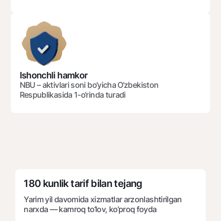
Ofis va bankomatlar
Shaxsiy ma'lumotlarni qayta ishlashga rozilik berish
Bizni ijtimoiy tarmoqlarda kuzatib boring
Aloqa markazi
Ishonchli hamkor
+998 78 148-00-10
1344
NBU – aktivlari soni bo‘yicha O‘zbekiston
Respublikasida 1-o‘rinda turadi
180 kunlik tarif bilan tejang
Yarim yil davomida xizmatlar arzonlashtirilgan
narxda — kamroq to‘lov, ko‘proq foyda