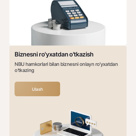
Biznesni ro'yxatdan o'tkazish
NBU hamkorlari bilan biznesni onlayn ro'yxatdan
o'tkazing
Ulash