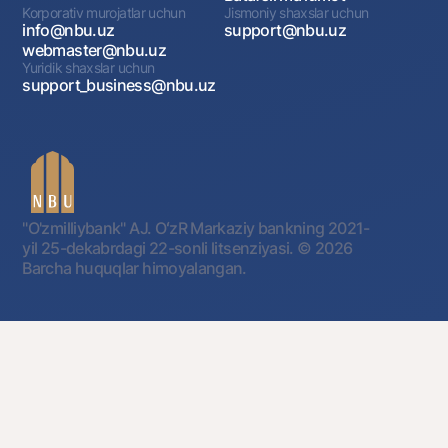
Korporativ murojatlar uchun
Jismoniy shaxslar uchun
info@nbu.uz
support@nbu.uz
webmaster@nbu.uz
Yuridik shaxslar uchun
support_business@nbu.uz
"O'zmilliybank" AJ. OʻzR Markaziy bankning 2021-
yil 25-dekabrdagi 22-sonli litsenziyasi.
© 2026
Barcha huquqlar himoyalangan.