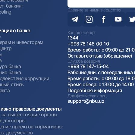
ет-банкинг
Следите за нами в соцсетях
oling
ация о банке
Контакт-центр
е
1344
ерам и инвесторам
+998 78 148-00-10
центр
Время работы: с 09:00 до 21:
ы
Оставьте отзыв (обращение)
а
Служба доверия
ура банка
+998 78 147-15-04
ние банка
Рабочие дни: с понедельника 
одействие коррупции
Время работы: с 09:00 до 18:
ный стиль
Время обеда: с 13:00 до 14:00
сайта
Подробная информация
Для физических лиц
support@nbu.uz
ивно-правовые документы
 на вышестоящие органы
е договоры
ение проектов нормативно-
ых документов