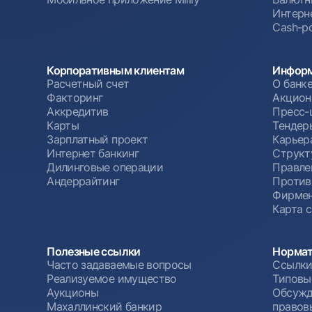
Интерн
Cash-po
Корпоративным клиентам
Информ
Расчетный счет
О банк
Факторинг
Акцион
Аккредитив
Пресс-
Карты
Тендер
Зарплатный проект
Карьер
Интернет банкинг
Структ
Дилинговые операции
Правле
Андеррайтинг
Против
Фирмен
Карта 
Полезные ссылки
Нормат
Часто задаваемые вопросы
Ссылки
Реализуемое имущество
Типовы
Аукционы
Обсужд
Махаллинский банкир
правов