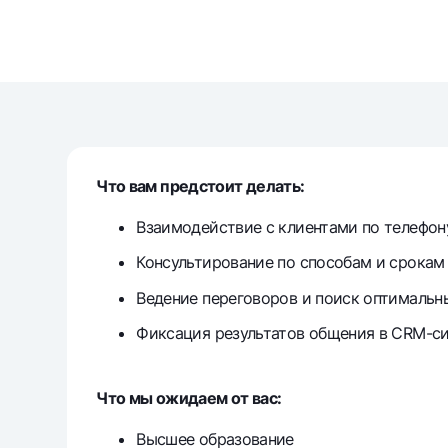
Денежные переводы
Тарифы
Часто задаваемые вопросы
Ищите по сайту
Что вам предстоит делать:
Взаимодействие с клиентами по телефон
Консультирование по способам и срокам
Найти
Ведение переговоров и поиск оптимальн
Полезные ссылки
Часто задаваемые вопросы
Пресс-центр
Офисы и б
Фиксация результатов общения в CRM-с
Следите за нами в соцсетях
Что мы ожидаем от вас:
Высшее образование