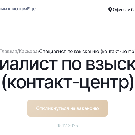
ным клиентам
Еще
Офисы и б
Карьера
О банке
Малому бизнесу
Обычная версия
Главная
/
Карьера
/
Специалист по взысканию (контакт-центр
иалист по взыс
Черно-белая версия
Вклады
Карты
Включить озвучивание
Для всех
Бесплатные
(контакт-центр)
До востребования
Премиальные
Евро
Путешественн
Возможно все
UzCard/HUMO
До востребования USD
Visa
Откликнуться на вакансию
Для всех USD
Visa FIFA
Золотой депозит
Mastercard
15.12.2025
Золотые слитки от НБУ
Зарплатные