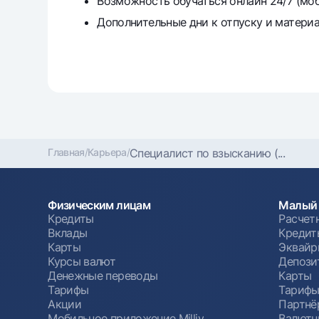
Возможность обучаться онлайн 24/7 (мо
Дополнительные дни к отпуску и материальну
Главная
/
Карьера
/
Специалист по взысканию (...
Физическим лицам
Малый 
Кредиты
Расчет
Вклады
Кредит
Карты
Эквайр
Курсы валют
Депози
Денежные переводы
Карты
Тарифы
Тариф
Акции
Партнё
Мобильное приложение Milliy
Валютн