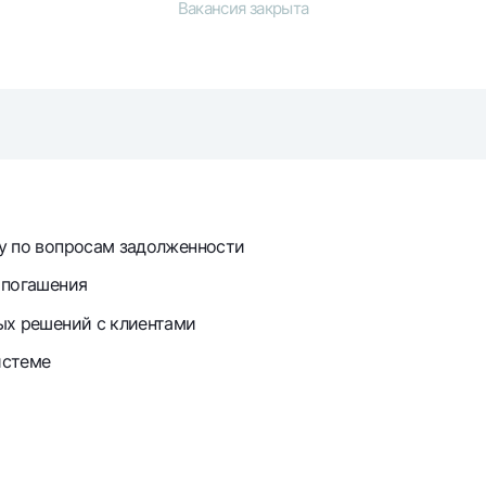
Вакансия закрыта
Серебряный депозит
Garmin pay
Курсы валют
Эскроу-cчё
Акции
Мобильное п
у по вопросам задолженности
 погашения
ых решений с клиентами
анкоматы
Согласие на обработку персональных данных
истеме
Контакт-центр
+998 78 148-00-10
1344