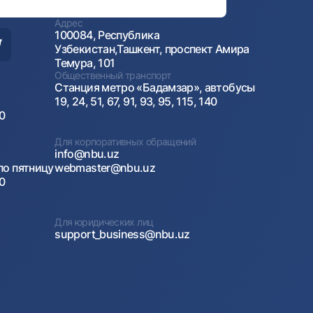
Адрес
100084, Республика
Узбекистан,Ташкент, проспект Амира
Темура, 101
Общественный транспорт
Станция метро «Бадамзар», автобусы
19, 24, 51, 67, 91, 93, 95, 115, 140
00
Для корпоративных обращений
info@nbu.uz
по пятницу
webmaster@nbu.uz
00
Для юридических лиц
support_business@nbu.uz