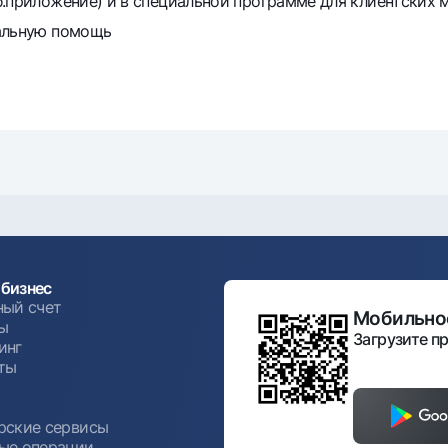
б.приложение) и в специальной программе для клиентских
ю помощь​​​​​​​
бизнес
ный счет
Мобильное
ы
Загрузите пр
инг
ты
ы
рские сервисы
ые операции