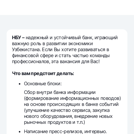
Путешественнику
National Green
До востребования USD
UzCard/HUMO
Эскроу-cчёт
Для всех USD
Visa
Золотой депозит
Тарифы
Visa FIFA
Золотые слитки от НБУ
Mastercard
НБУ –
надежный и устойчивый банк, играющий
Акции
Серебряный депозит
важную роль в развитии экономики
Зарплатные
Узбекистана. Если Вы хотите развиваться в
Мобильное приложение Milliy
Garmin pay
финансовой сфере и стать частью команды
профессионалов, эта вакансия для Вас!
Часто задаваемые вопросы
Что вам предстоит делать:
Ищите по сайту
Основные блоки:
Сбор внутри банка информации
(формирование информационных поводов)
на основе происходящих в банке событий
(улучшение качество сервиса, закупка
Найти
Полезные ссылки
нового оборудования, внедрение новых
Часто задаваемые вопросы
рыночных продуктов и т.п.)
Пресс-центр
Написание пресс-релизов, интервью.