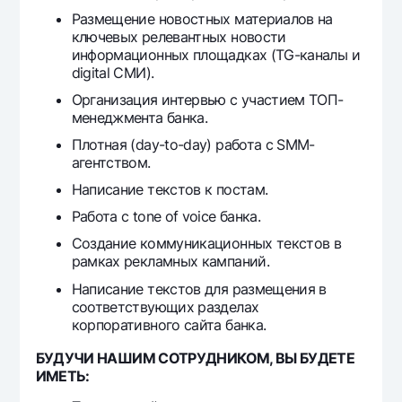
Офисы и банкоматы
Размещение новостных материалов на
ключевых релевантных новости
Согласие на обработку персональных данных
информационных площадках (ТG-каналы и
digital СМИ).
Следите за нами в соцсетях
Организация интервью с участием ТОП-
менеджмента банка.
Контакт-центр
Плотная (day-to-day) работа с SMM-
+998 78 148-00-10
1344
агентством.
Написание текстов к постам.
Работа с tone of voice банка.
Создание коммуникационных текстов в
рамках рекламных кампаний.
Написание текстов для размещения в
соответствующих разделах
корпоративного сайта банка.
БУДУЧИ НАШИМ СОТРУДНИКОМ, ВЫ БУДЕТЕ
ИМЕТЬ: