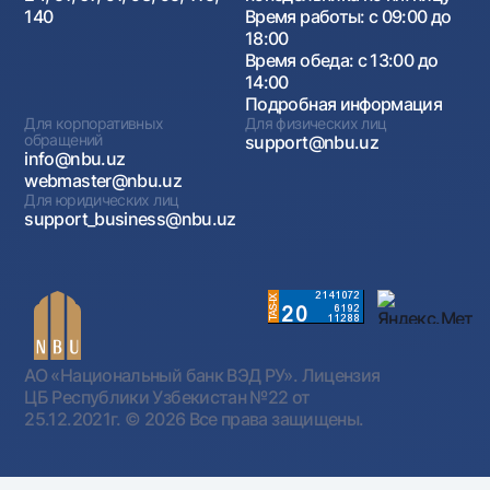
140
Время работы: с 09:00 до
18:00
Время обеда: с 13:00 до
14:00
Подробная информация
Для корпоративных
Для физических лиц
обращений
support@nbu.uz
info@nbu.uz
webmaster@nbu.uz
Для юридических лиц
support_business@nbu.uz
АО «Национальный банк ВЭД РУ». Лицензия
ЦБ Республики Узбекистан №22 от
25.12.2021г.
© 2026 Все права защищены.