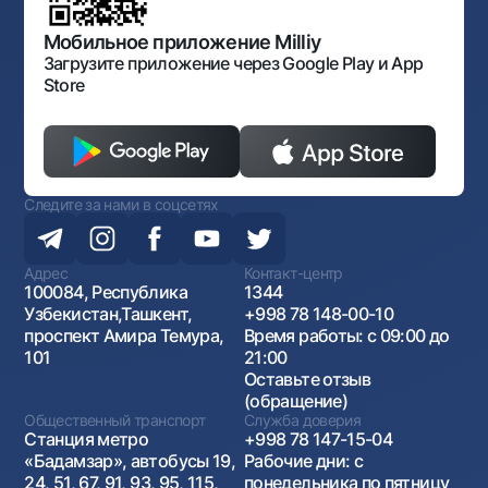
Открытые данные
Антимонопольный комплаенс
Мобильное приложение Milliy
Загрузите приложение через Google Play и App
Store
Следите за нами в соцсетях
Адрес
Контакт-центр
100084, Республика
1344
Узбекистан,Ташкент,
+998 78 148-00-10
проспект Амира Темура,
Время работы: с 09:00 до
101
21:00
Оставьте отзыв
(обращение)
Общественный транспорт
Служба доверия
Станция метро
+998 78 147-15-04
«Бадамзар», автобусы 19,
Рабочие дни: с
24, 51, 67, 91, 93, 95, 115,
понедельника по пятницу