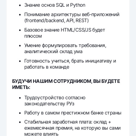
Знание основ SQL и Python
Офисы и банкоматы
Понимание архитектуры веб-приложений
Согласие на обработку персональных данных
(frontend/backend, API, REST)
Следите за нами в соцсетях
Базовое знание HTML/CSS/JS будет
плюсом
Контакт-центр
Умение формулировать требования,
+998 78 148-00-10
1344
аналитический склад ума
Готовность учиться, брать инициативу и
работать в команде
БУДУЧИ НАШИМ СОТРУДНИКОМ, ВЫ БУДЕТЕ
ИМЕТЬ:
Трудоустройство согласно
законодательству РУз
Работу в самом престижном банке страны
Стабильная заработная плата: оклад +
ежемесячная премия, на которую вы сами
можете влиять