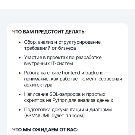
Путешественнику
National Green
До востребования USD
UzCard/HUMO
Эскроу-cчёт
Для всех USD
Visa
Золотой депозит
Тарифы
Visa FIFA
ЧТО ВАМ ПРЕДСТОИТ ДЕЛАТЬ:
Золотые слитки от НБУ
Mastercard
Акции
Серебряный депозит
Сбор, анализ и структурирование
Зарплатные
требований от бизнеса
Мобильное приложение Milliy
Garmin pay
Участие в проектах по разработке
внутренних IT-систем
Часто задаваемые вопросы
Работа на стыке frontend и backend —
понимание, как работает клиент-серверная
Ищите по сайту
архитектура
Написание SQL-запросов и простых
скриптов на Python для анализа данных
Подготовка документации и диаграмм
Найти
(BPMN/UML будет плюсом)
Полезные ссылки
Часто задаваемые вопросы
ЧТО МЫ ОЖИДАЕМ ОТ ВАС:
Пресс-центр