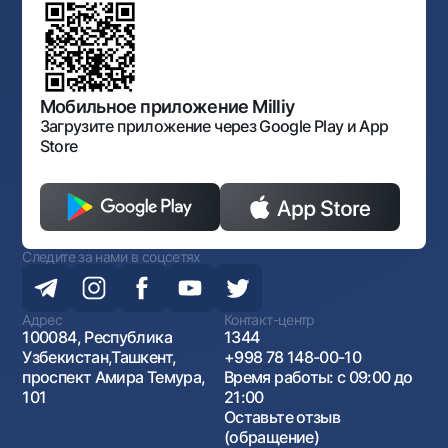
Обсуждение проектов нормативно-правовых
Согласие на обработку персональных данных
Фирменный стиль
документов
Галерея изобразительного искусства Узбекистана
Карта сайта
Нормативно-правовые документы
Порядок и режим работы НБУ
Открытые данные
Антимонопольный комплаенс
Мобильное приложение Milliy
Загрузите приложение через Google Play и App
Store
Следите за нами в соцсетях
Адрес
Контакт-центр
100084, Республика
1344
Узбекистан,Ташкент,
+998 78 148-00-10
проспект Амира Темура,
Время работы: с 09:00 до
101
21:00
Оставьте отзыв
(обращение)