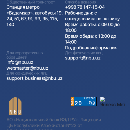
Общественный транспорт
Служба доверия
Станция метро
+998 78 147-15-04
«Бадамзар», автобусы 19,
Рабочие дни: с
24, 51, 67, 91, 93, 95, 115,
понедельника по пятницу
140
Время работы: с 09:00 до
18:00
Время обеда: с 13:00 до
14:00
Подробная информация
Для корпоративных
Для физических лиц
обращений
support@nbu.uz
info@nbu.uz
webmaster@nbu.uz
Для юридических лиц
support_business@nbu.uz
АО «Национальный банк ВЭД РУ». Лицензия
ЦБ Республики Узбекистан №22 от