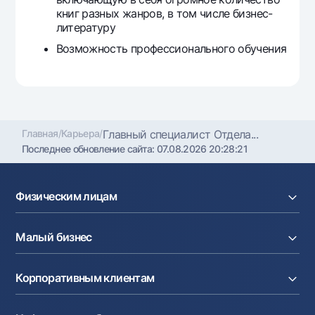
книг разных жанров, в том числе бизнес-
литературу
Возможность профессионального обучения
Главная
/
Карьера
/
Главный специалист Отдела...
Последнее обновление сайта:
07.08.2026 20:28:21
Физическим лицам
Кредиты
Малый бизнес
Вклады
Карты
Расчетный счет
Курсы валют
Корпоративным клиентам
Кредиты
Денежные переводы
Эквайринг
Тарифы
Расчетный счет
Депозиты
Акции