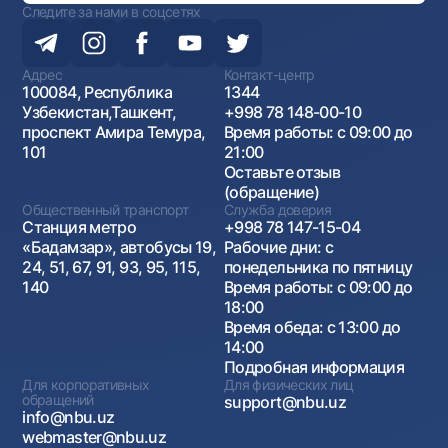
Следите за нами в соцсетях
Адрес
Контакт-центр
100084, Республика
1344
Узбекистан,Ташкент,
+998 78 148-00-10
проспект Амира Темура,
Время работы: с 09:00 до
101
21:00
Оставьте отзыв
(обращение)
Общественный транспорт
Служба доверия
Станция метро
+998 78 147-15-04
«Бадамзар», автобусы 19,
Рабочие дни: с
24, 51, 67, 91, 93, 95, 115,
понедельника по пятницу
140
Время работы: с 09:00 до
18:00
Время обеда: с 13:00 до
14:00
Подробная информация
Для корпоративных
Для физических лиц
обращений
support@nbu.uz
info@nbu.uz
webmaster@nbu.uz