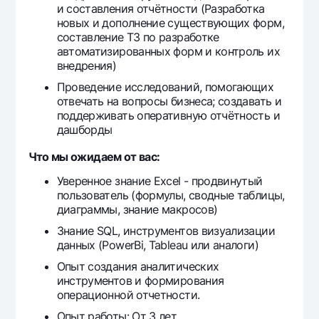
и составления отчётности (Разработка
Офисы и банкоматы
новых и дополнение существующих форм,
Согласие на обработку персональных данных
составление ТЗ по разработке
автоматизированных форм и контроль их
внедрения)
Следите за нами в соцсетях
Проведение исследований, помогающих
отвечать на вопросы бизнеса; создавать и
Контакт-центр
поддерживать оперативную отчётность и
+998 78 148-00-10
1344
дашборды
Что мы ожидаем от вас:
Уверенное знание Excel - продвинутый
пользователь (формулы, сводные таблицы,
диаграммы, знание макросов)
Знание SQL, инструментов визуализации
данных (PowerBi, Tableau или аналоги)
Опыт создания аналитических
инструментов и формирования
операционной отчетности.
Опыт работы: От 3 лет