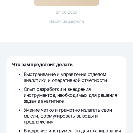
Путешественнику
National Green
До востребования USD
UzCard/HUMO
Эскроу-cчёт
24.06.2025
Для всех USD
Visa
Вакансия закрыта
Золотой депозит
Тарифы
Visa FIFA
Золотые слитки от НБУ
Mastercard
Акции
Серебряный депозит
Зарплатные
Мобильное приложение Milliy
Garmin pay
Часто задаваемые вопросы
Что вам предстоит делать:
Выстраивание и управление отделом
аналитики и оперативной отчетности
Ищите по сайту
Опыт разработки и внедрения
инструментов, необходимых для решения
задач в аналитике
Умение четко и грамотно излагать свои
Найти
Полезные ссылки
мысли, формулировать выводы и
Часто задаваемые вопросы
предложения
Пресс-центр
Внедрение инструментов для планирования