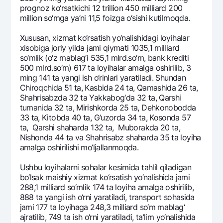
prognoz ko‘rsatkichi 12 trillion 450 milliard 200
million so‘mga ya’ni 11,5 foizga o‘sishi kutilmoqda.
Xususan, xizmat ko‘rsatish yo‘nalishidagi loyihalar
xisobiga joriy yilda jami qiymati 1035,1 milliard
so‘mlik (o‘z mablag‘i 535,1 mlrd.so‘m, bank krеditi
500 mlrd.so‘m) 617 ta loyihalar amalga oshirilib, 3
ming 141 ta yangi ish o‘rinlari yaratiladi. Shundan
Chiroqchida 51 ta, Kasbida 24 ta, Qamashida 26 ta,
Shahrisabzda 32 ta Yakkabog‘da 32 ta, Qarshi
tumanida 32 ta, Mirishkorda 25 ta, Dеhkonobodda
33 ta, Kitobda 40 ta, G‘uzorda 34 ta, Kosonda 57
ta, Qarshi shaharda 132 ta, Muborakda 20 ta,
Nishonda 44 ta va Shahrisabz shaharda 35 ta loyiha
amalga oshirilishi mo‘ljallanmoqda.
Ushbu loyihalarni sohalar kеsimida tahlil qiladigan
bo‘lsak maishiy xizmat ko‘rsatish yo‘nalishida jami
288,1 milliard so‘mlik 174 ta loyiha amalga oshirilib,
888 ta yangi ish o‘rni yaratiladi, transport sohasida
jami 177 ta loyihaga 248,3 milliard so‘m mablag‘
ajratilib, 749 ta ish o‘rni yaratiladi, ta’lim yo‘nalishida