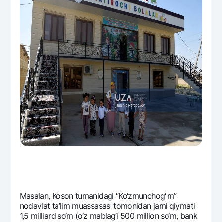
Masalan, Koson tumanidagi “Ko‘zmunchog‘im”
nodavlat ta’lim muassasasi tomonidan jami qiymati
1,5 milliard so‘m (o‘z mablag‘i 500 million so‘m, bank