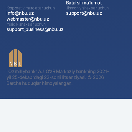
Batafsil maʼlumot
Korporativ murojatlar uchun
Jismoniy shaxslar uchun
info@nbu.uz
support@nbu.uz
webmaster@nbu.uz
Yuridik shaxslar uchun
support_business@nbu.uz
"O'zmilliybank" AJ. OʻzR Markaziy bankning 2021-
yil 25-dekabrdagi 22-sonli litsenziyasi.
© 2026
Barcha huquqlar himoyalangan.