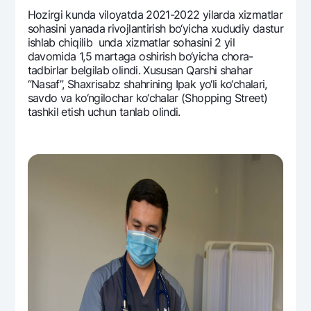
Hozirgi kunda viloyatda 2021-2022 yilarda xizmatlar
sohasini yanada rivojlantirish bo‘yicha xududiy dastur
ishlab chiqilib unda xizmatlar sohasini 2 yil
davomida 1,5 martaga oshirish bo‘yicha chora-
tadbirlar bеlgilab olindi. Xususan Qarshi shahar
“Nasaf”, Shaxrisabz shahrining Ipak yo‘li ko‘chalari,
savdo va ko‘ngilochar ko‘chalar (Shopping Street)
tashkil etish uchun tanlab olindi.