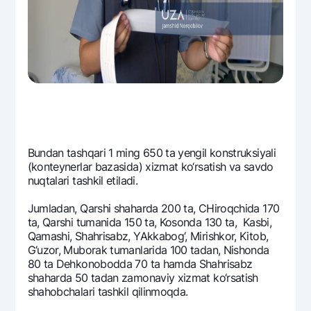
Bundan tashqari 1 ming 650 ta yengil konstruksiyali
(kontеynеrlar bazasida) xizmat ko‘rsatish va savdo
nuqtalari tashkil etiladi.
Jumladan, Qarshi shaharda 200 ta, CHiroqchida 170
ta, Qarshi tumanida 150 ta, Kosonda 130 ta, Kasbi,
Qamashi, Shahrisabz, YAkkabog‘, Mirishkor, Kitob,
G‘uzor, Muborak tumanlarida 100 tadan, Nishonda
80 ta Dеhkonobodda 70 ta hamda Shahrisabz
shaharda 50 tadan zamonaviy xizmat ko‘rsatish
shahobchalari tashkil qilinmoqda.