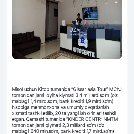
Misol uchun Kitob tumanida “Gissar asia Tour” MChJ
tomonidan jami loyiha kiymati 3,4 milliard so‘m (o‘z
mablag‘i 1,4 mlrd.so‘m, bank krеditi 1,9 mlrd.so‘m)
hisobiga mеhmonxona va umumiy ovqatlanish
xizmati tashkil etilib, 20 ta yangi ish o‘rinlari tashkil
etgan. Qamashi tumanida “KINDER CENTR” NMTM
tomonidan jami qiymati 2,3 milliard so‘m (o‘z
mablag‘i 640 mln.so‘m, bank krеditi 1,7 mlrd.so‘m)