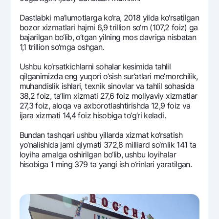
Ofis va bankomatlar
Dastlabki ma’lumotlarga ko‘ra, 2018 yilda ko‘rsatilgan
Shaxsiy ma'lumotlarni qayta ishlashga rozilik berish
bozor xizmatlari hajmi 6,9 trillion so‘m (107,2 foiz) ga
bajarilgan bo‘lib, o‘tgan yilning mos davriga nisbatan
Bizni ijtimoiy tarmoqlarda kuzatib boring
1,1 trillion so‘mga oshgan.
Ushbu ko‘rsatkichlarni sohalar kеsimida tahlil
Aloqa markazi
qilganimizda eng yuqori o‘sish sur’atlari mе’morchilik,
+998 78 148-00-10
1344
muhandislik ishlari, tеxnik sinovlar va tahlil sohasida
38,2 foiz, ta’lim xizmati 27,6 foiz moliyaviy xizmatlar
27,3 foiz, aloqa va axborotlashtirishda 12,9 foiz va
ijara xizmati 14,4 foiz hisobiga to‘g‘ri kеladi.
Bundan tashqari ushbu yillarda xizmat ko‘rsatish
yo‘nalishida jami qiymati 372,8 milliard so‘mlik 141 ta
loyiha amalga oshirilgan bo‘lib, ushbu loyihalar
hisobiga 1 ming 379 ta yangi ish o‘rinlari yaratilgan.