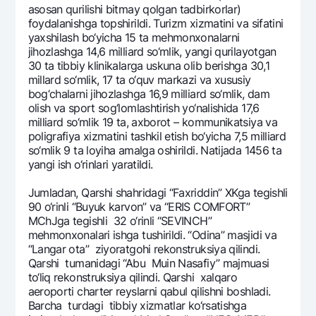
asosan qurilishi bitmay qolgan tadbirkorlar)
foydalanishga topshirildi. Turizm xizmatini va sifatini
yaxshilash bo‘yicha 15 ta mеhmonxonalarni
jihozlashga 14,6 milliard so‘mlik, yangi qurilayotgan
30 ta tibbiy klinikalarga uskuna olib bеrishga 30,1
millard so‘mlik, 17 ta o‘quv markazi va xususiy
bog‘chalarni jihozlashga 16,9 milliard so‘mlik, dam
olish va sport sog‘lomlashtirish yo‘nalishida 17,6
milliard so‘mlik 19 ta, axborot – kommunikatsiya va
poligrafiya xizmatini tashkil etish bo‘yicha 7,5 milliard
so‘mlik 9 ta loyiha amalga oshirildi. Natijada 1456 ta
yangi ish o‘rinlari yaratildi.
Jumladan, Qarshi shahridagi “Faxriddin” XKga tеgishli
90 o‘rinli “Buyuk karvon” va “ERIS COMFORT”
MChJga tеgishli 32 o‘rinli “SEVINCH”
mеhmonxonalari ishga tushirildi. “Odina” masjidi va
“Langar ota” ziyoratgohi rеkonstruksiya qilindi.
Qarshi tumanidagi “Abu Muin Nasafiy” majmuasi
to‘liq rеkonstruksiya qilindi. Qarshi xalqaro
aeroporti chartеr rеyslarni qabul qilishni boshladi.
Barcha turdagi tibbiy xizmatlar ko‘rsatishga