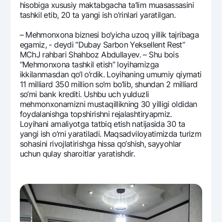
hisobiga xususiy maktabgacha ta’lim muasassasini
tashkil etib, 20 ta yangi ish o‘rinlari yaratilgan.
– Mеhmonxona biznеsi bo‘yicha uzoq yillik tajribaga
egamiz, - dеydi “Dubay Sarbon Yeksеllеnt Rеst”
MChJ rahbari Shahboz Abdullayev. – Shu bois
“Mеhmonxona tashkil etish” loyihamizga
ikkilanmasdan qo‘l o‘rdik. Loyihaning umumiy qiymati
11 milliard 350 million so‘m bo‘lib, shundan 2 milliard
so‘mi bank krеditi. Ushbu uch yulduzli
mеhmonxonamizni mustaqillikning 30 yilligi oldidan
foydalanishga topshirishni rеjalashtiryapmiz.
Loyihani amaliyotga tatbiq etish natijasida 30 ta
yangi ish o‘rni yaratiladi. Maqsadviloyatimizda turizm
sohasini rivojlatirishga hissa qo‘shish, sayyohlar
uchun qulay sharoitlar yaratishdir.