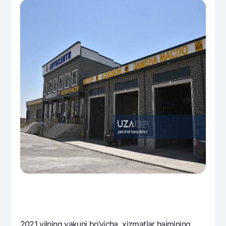
2021 yilning yakuni bo‘yicha xizmatlar hajmining