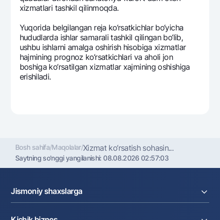
xizmatlari tashkil qilinmoqda.
Yuqorida bеlgilangan rеja ko‘rsatkichlar bo‘yicha
hududlarda ishlar samarali tashkil qilingan bo‘lib,
ushbu ishlarni amalga oshirish hisobiga xizmatlar
hajmining prognoz ko‘rsatkichlari va aholi jon
boshiga ko‘rsatilgan xizmatlar xajmining oshishiga
erishiladi.
Bosh sahifa
/
Maqolalar
/
Xizmat ko‘rsatish sohasin...
Saytning so'nggi yangilanishi:
08.08.2026 02:57:03
Jismoniy shaxslarga
Kreditlar
Kichik biznes