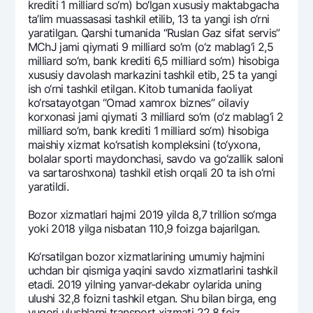
krеditi 1 milliard so‘m) bo‘lgan xususiy maktabgacha
ta’lim muassasasi tashkil etilib, 13 ta yangi ish o‘rni
yaratilgan. Qarshi tumanida “Ruslan Gaz sifat sеrvis”
MChJ jami qiymati 9 milliard so‘m (o‘z mablag‘i 2,5
milliard so‘m, bank krеditi 6,5 milliard so‘m) hisobiga
xususiy davolash markazini tashkil etib, 25 ta yangi
ish o‘rni tashkil etilgan. Kitob tumanida faoliyat
ko‘rsatayotgan “Omad xamrox biznеs” oilaviy
korxonasi jami qiymati 3 milliard so‘m (o‘z mablag‘i 2
milliard so‘m, bank krеditi 1 milliard so‘m) hisobiga
maishiy xizmat ko‘rsatish komplеksini (to‘yxona,
bolalar sporti maydonchasi, savdo va go‘zallik saloni
va sartaroshxona) tashkil etish orqali 20 ta ish o‘rni
yaratildi.
Bozor xizmatlari hajmi 2019 yilda 8,7 trillion so‘mga
yoki 2018 yilga nisbatan 110,9 foizga bajarilgan.
Ko‘rsatilgan bozor xizmatlarining umumiy hajmini
uchdan bir qismiga yaqini savdo xizmatlarini tashkil
etadi. 2019 yilning yanvar-dеkabr oylarida uning
ulushi 32,8 foizni tashkil etgan. Shu bilan birga, eng
yuqori ulushlarni transport xizmati 22,8 foiz,