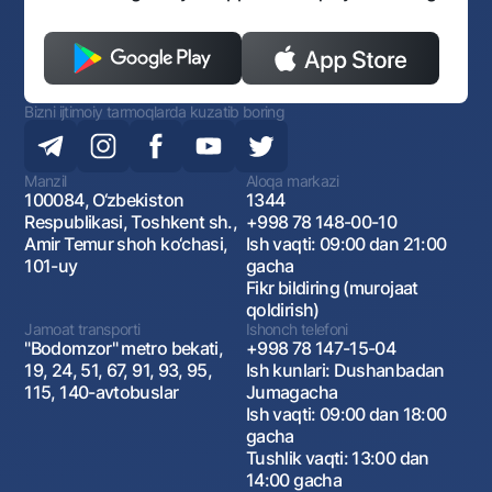
Bizni ijtimoiy tarmoqlarda kuzatib boring
Manzil
Aloqa markazi
100084, O‘zbekiston
1344
Respublikasi, Toshkent sh.,
+998 78 148-00-10
Amir Temur shoh ko‘chasi,
Ish vaqti: 09:00 dan 21:00
101-uy
gacha
Fikr bildiring (murojaat
qoldirish)
Jamoat transporti
Ishonch telefoni
"Bodomzor" metro bekati,
+998 78 147-15-04
19, 24, 51, 67, 91, 93, 95,
Ish kunlari: Dushanbadan
115, 140-avtobuslar
Jumagacha
Ish vaqti: 09:00 dan 18:00
gacha
Tushlik vaqti: 13:00 dan
14:00 gacha