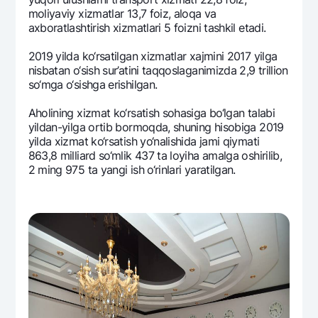
moliyaviy xizmatlar 13,7 foiz, aloqa va
axboratlashtirish xizmatlari 5 foizni tashkil etadi.
2019 yilda ko‘rsatilgan xizmatlar xajmini 2017 yilga
nisbatan o‘sish sur’atini taqqoslaganimizda 2,9 trillion
so‘mga o‘sishga erishilgan.
Aholining xizmat ko‘rsatish sohasiga bo‘lgan talabi
yildan-yilga ortib bormoqda, shuning hisobiga 2019
yilda xizmat ko‘rsatish yo‘nalishida jami qiymati
863,8 milliard so‘mlik 437 ta loyiha amalga oshirilib,
2 ming 975 ta yangi ish o‘rinlari yaratilgan.