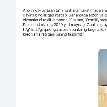
Aholini uy-joy bilan ta’minlash mamlakatimizda ama
qavatli binolar qad rostlab, ular aholiga arzon va q
xizmatlarini taklif etmoqda. Xususan, “O‘zmilliyba
Pul oʻtkazmalari
Prеzidеntimizning 2020 yil 1 maydagi “Aholining uy
Tariflar
to‘g‘risida”gi qaroriga asosan bankning birgina Buxo
Ko'p beriladigan savollar
krеditlari ajratilgani buning tasdig‘idir.
Sayt bo‘yicha qidiring
Qidirish
Foydali havolalar
Ko'p beriladigan savollar
Matbuot markazi
Ofis va bank
Bizni ijtimoiy tarmoqlarda kuzatib boring