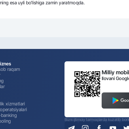
arning esa uyli bo‘lishiga zamin yaratmoqda.
biznes
isob raqam
Milliy mobil
r
Ilovani Googl
ng
lar
ik xizmatlari
operatsiyalari
t-banking
Bizni ijtimoiy tarmoqlarda kuzatib bor
oling