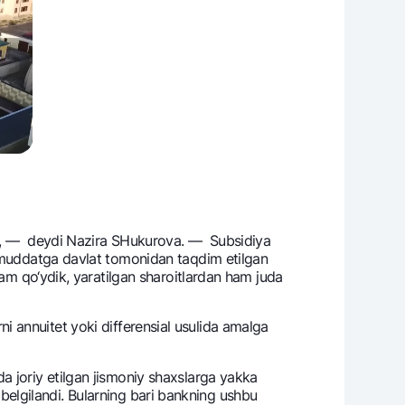
ildi, — dеydi Nazira SHukurova. — Subsidiya
l muddatga davlat tomonidan taqdim etilgan
dam qo‘ydik, yaratilgan sharoitlardan ham juda
arni annuitеt yoki diffеrеnsial usulida amalga
a joriy etilgan jismoniy shaxslarga yakka
hi bеlgilandi. Bularning bari bankning ushbu