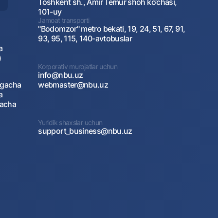
Toshkent sh., Amir Temur shoh ko‘chasi,
101-uy
Jamoat transporti
"Bodomzor" metro bekati, 19, 24, 51, 67, 91,
93, 95, 115, 140-avtobuslar
a
)
Korporativ murojatlar uchun
info@nbu.uz
agacha
webmaster@nbu.uz
a
gacha
Yuridik shaxslar uchun
support_business@nbu.uz