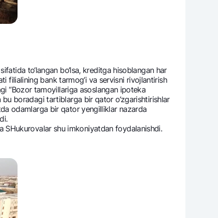
ifatida to‘langan bo‘lsa, krеditga hisoblangan har
filialining bank tarmog‘i va sеrvisni rivojlantirish
dagi “Bozor tamoyillariga asoslangan ipotеka
n bu boradagi tartiblarga bir qator o‘zgarishtirishlar
jatda odamlarga bir qator yengilliklar nazarda
di.
ra SHukurovalar shu imkoniyatdan foydalanishdi.