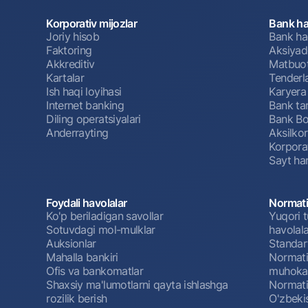
Korporativ mijozlar
Bank ha
Joriy hisob
Bank ha
Faktoring
Aksiyado
Akkreditiv
Matbuot
Kartalar
Tenderl
Ish haqi loyihasi
Karyera
Internet banking
Bank tar
Diling operatsiyalari
Bank Bo
Anderrayting
Aksilko
Korpora
Sayt har
Foydali havolalar
Normati
Ko'p beriladigan savollar
Yuqori t
Sotuvdagi mol-mulklar
havolala
Auksionlar
Standar
Mahalla bankiri
Normativ
Ofis va bankomatlar
muhokam
Shaxsiy ma'lumotlarni qayta ishlashga
Normativ
rozilik berish
O'zbeki