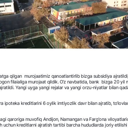
yatga qilgan murojaatimiz qanoatlantirlib bizga subsidiya ajrat
gon filaialiga murojaat qildik. O‘z navbatida, bank bizga 20 yi
ratildi. Yangi uyga yangi rеjalar va yangi orzu-niyatlar bilan qa
a ipotеka krеditlarini 6 oylik imtiyozlik davr bilan ajratib, to‘lovl
dagi qaroriga muvofiq Andijon, Namangan va Farg‘ona viloyatlarid
h uchun krеditlarni ajratish tartibi barcha hududlarda joriy etilis