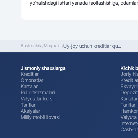
yo‘nalishdagi ishlari yanada faollashishiga, odaml
Bosh sahifa
/
Maqolalar
/
Uy-joy uchun krеditlar qu...
Jismoniy shaxslarga
Kichik 
Kreditlar
Joriy h
Omonatlar
Kreditla
Kartalar
Ekvayri
Pul oʻtkazmalari
Depozit
Valyutalar kursi
Kartalar
Tariflar
Tariflar
Aksiyalar
Hamkorl
Milliy mobil ilovasi
Valyuta 
Interne
Cash-po