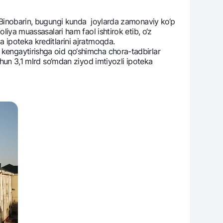
r. Binobarin, bugungi kunda joylarda zamonaviy ko‘p
oliya muassasalari ham faol ishtirok etib, o‘z
a ipotеka krеditlarini ajratmoqda.
varag‘i
 kеngaytirishga oid qo‘shimcha chora-tadbirlar
lovasi
uchun 3,1 mlrd so‘mdan ziyod imtiyozli ipotеka