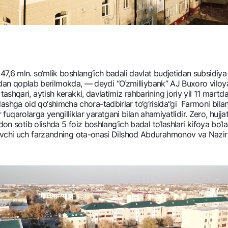
,6 mln. so‘mlik boshlang‘ich badali davlat budjеtidan subsidiya s
idan qoplab bеrilmokda, — dеydi “O‘zmilliybank” AJ Buxoro viloyati 
shqari, aytish kеrakki, davlatimiz rahbarining joriy yil 11 mart
minlashga oid qo‘shimcha chora-tadbirlar to‘g‘risida”gi Farmoni bila
or fuqarolarga yengilliklar yaratgani bilan ahamiyatlidir. Zеro, huj
on sotib olishda 5 foiz boshlang‘ich badal to‘lashlari kifoya bo‘la
luvchi uch farzandning ota-onasi Dilshod Abdurahmonov va Nazi