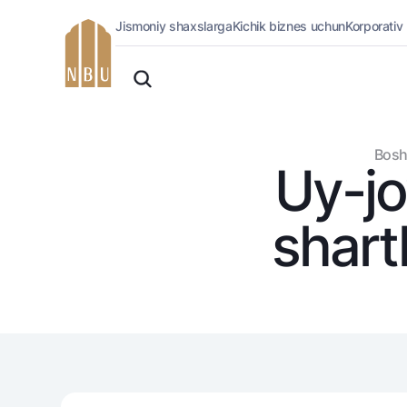
Jismoniy shaxslarga
Kichik biznes uchun
Korporativ
Onlayn-bank
O'zbek
Jismoniy shaxslarga (Milliy)
Oddiy versiya
Jismoniy shaxslarga
Biznes uchun (iBank)
Oq-qora versiya
Bosh
Shaxsiy kabinet
Uy-jo
Ovozni yoqish
Kreditlar
Ipoteka
shart
Avtokredit
Mikroqarz
Ta’lim krеditi
Overdraft
National Green