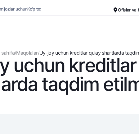
 mijozlar uchun
Ko'proq
Ofislar va
Karyera
Bank haqida
Kichik biznes uchun
Oddiy versiya
 sahifa
/
Maqolalar
/
Uy-joy uchun krеditlar qulay shartlarda taqdim 
y uchun krеditlar
Oq-qora versiya
Omonatlar
Kartalar
Ovozni yoqish
Hamma uchun
Bepul
larda taqdim eti
Jozibali
Premial
Vozmojno vse
Sayohatchiga
Talab qilib olinguncha
UzCard/HUMO
Yevro
Visa
Hamma uchun USD uchun
Visa FIFA
Talab qilib olinguncha USD
Mastercard
Oltin omonat
Ish haqi