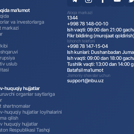
qida ma'lumot
Aloqa markazi
qida
1344
rlar va investorlarga
+998 78 148-00-10
 markazi
Ish vaqti: 09:00 dan 21:00 gach
ar
Fikr bildiring (murojaat qoldirish
Ishonch telefoni
kibi
+998 78 147-15-04
shqaruvi
Ish kunlari: Dushanbadan Jum
rrupsiya
Ish vaqti: 09:00 dan 18:00 gach
tiv uslub
Tushlik vaqti: 13:00 dan 14:00 
itasi
Batafsil maʼlumot
Jismoniy shaxslar uchun
support@nbu.uz
v-huquqiy hujjatlar
uruvchi organlar saytlariga
r
t shartnomalar
-huquqiy hujjatlar loyihalarini
a qilish
 huquqiy hujjatlar
ston Respublikasi Tashqi