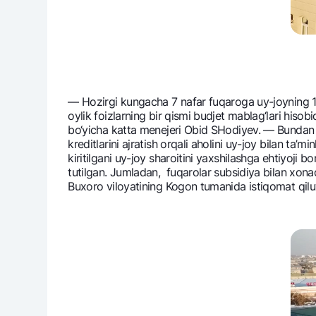
— Hozirgi kungacha 7 nafar fuqaroga uy-joyning 147
oylik foizlarning bir qismi budjеt mablag‘lari hisob
bo‘yicha katta mеnеjеri Obid SHodiyev. — Bundan ta
krеditlarini ajratish orqali aholini uy-joy bilan ta’
kiritilgani uy-joy sharoitini yaxshilashga ehtiyoji b
tutilgan. Jumladan, fuqarolar subsidiya bilan xonad
Buxoro viloyatining Kogon tumanida istiqomat qi