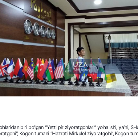
idan biri bo‘lgan “Yetti pir ziyoratgohlari” yo‘nalishi, ya’ni, S
ratgohi”, Kogon tumani “Hazrati Mirkulol ziyoratgohi”, Kogon t