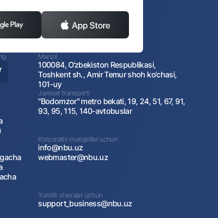
ing
Manzil
100084, O‘zbekiston Respublikasi,
Toshkent sh., Amir Temur shoh ko‘chasi,
101-uy
Jamoat transporti
"Bodomzor" metro bekati, 19, 24, 51, 67, 91,
93, 95, 115, 140-avtobuslar
a
)
Korporativ murojatlar uchun
info@nbu.uz
agacha
webmaster@nbu.uz
a
gacha
Yuridik shaxslar uchun
support_business@nbu.uz