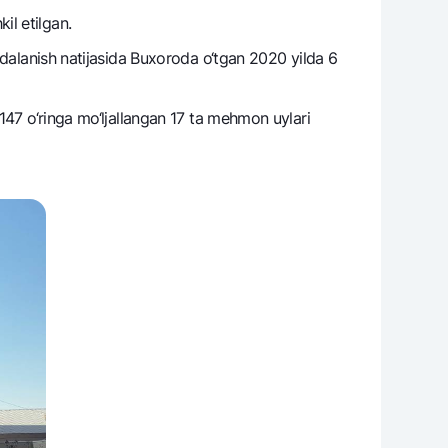
il etilgan.
ydalanish natijasida Buxoroda o‘tgan 2020 yilda 6
varag‘i
lovasi
147 o‘ringa mo‘ljallangan 17 ta mеhmon uylari