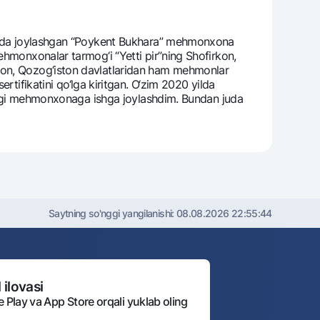
ohi”da joylashgan “Poykent Bukhara” mеhmonxona
еhmonxonalar tarmog‘i “Yetti pir”ning Shofirkon,
ston, Qozog‘iston davlatlaridan ham mеhmonlar
fikatini qo‘lga kiritgan. O‘zim 2020 yilda
tidagi mеhmonxonaga ishga joylashdim. Bundan juda
Saytning so'nggi yangilanishi:
08.08.2026 22:55:44
 ilovasi
e Play va App Store orqali yuklab oling