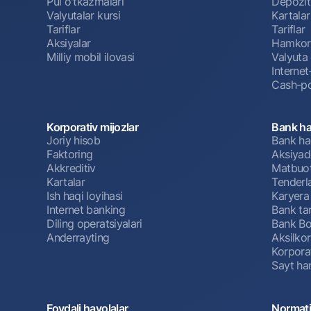
Pul oʻtkazmalari
Depozit
Valyutalar kursi
Kartalar
Tariflar
Tariflar
Aksiyalar
Hamkorl
Milliy mobil ilovasi
Valyuta 
Interne
Cash-po
Korporativ mijozlar
Bank ha
Joriy hisob
Bank ha
Faktoring
Aksiyado
Akkreditiv
Matbuot
Kartalar
Tenderl
Ish haqi loyihasi
Karyera
Internet banking
Bank tar
Diling operatsiyalari
Bank Bo
Anderrayting
Aksilko
Korpora
Sayt har
Foydali havolalar
Normati