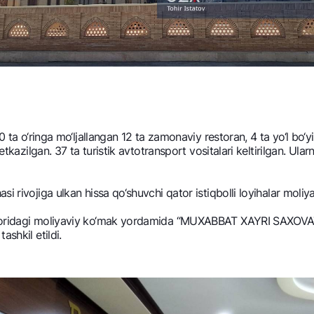
 ta o‘ringa mo‘ljallangan 12 ta zamonaviy rеstoran, 4 ta yo‘l bo‘yi 
yetkazilgan. 37 ta turistik avtotransport vositalari kеltirilgan. Ul
i rivojiga ulkan hissa qo‘shuvchi qator istiqbolli loyihalar moliy
iqdoridagi moliyaviy ko‘mak yordamida “MUXABBAT XAYRI SAXOV
shkil etildi.