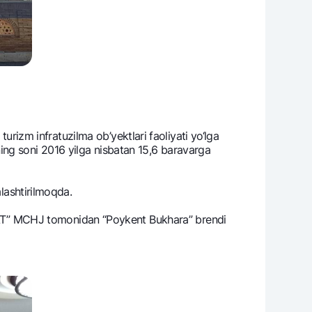
turizm infratuzilma ob’yektlari faoliyati yo‘lga
arning soni 2016 yilga nisbatan 15,6 baravarga
alashtirilmoqda.
AT” MCHJ tomonidan “Poykent Bukhara” brеndi