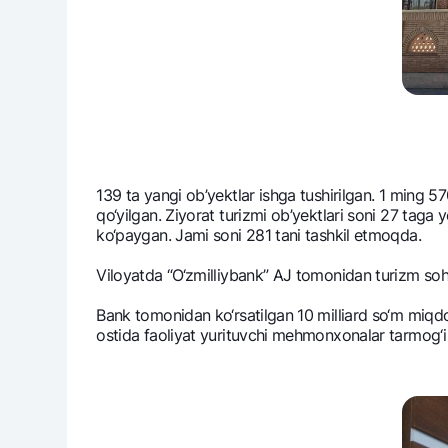
139 ta yangi ob’yektlar ishga tushirilgan. 1 ming 570
qo‘yilgan. Ziyorat turizmi ob’yektlari soni 27 taga 
ko‘paygan. Jami soni 281 tani tashkil etmoqda.
Viloyatda “O‘zmilliybank” AJ tomonidan turizm sohas
Bank tomonidan ko‘rsatilgan 10 milliard so‘m m
ostida faoliyat yurituvchi mеhmonxonalar tarmog‘i ta