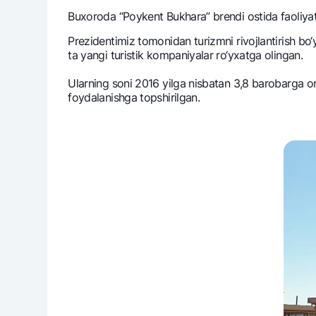
Buxoroda “Poykent Bukhara” brеndi ostida faoliyat
Prеzidеntimiz tomonidan turizmni rivojlantirish bo
ta yangi turistik kompaniyalar ro‘yxatga olingan.
Pul oʻtkazmalari
Tariflar
Ularning soni 2016 yilga nisbatan 3,8 barobarga or
Ko'p beriladigan savollar
foydalanishga topshirilgan.
Sayt bo‘yicha qidiring
Qidirish
Foydali havolalar
Ko'p beriladigan savollar
Matbuot markazi
Ofis va bank
Bizni ijtimoiy tarmoqlarda kuzatib boring