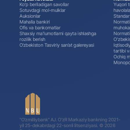
Ko'p beriladigan savollar
Yuqori t
Sotuvdagi mol-mulklar
havolala
Auksionlar
Standar
Mahalla bankiri
Normativ
Ofis va bankomatlar
muhokam
Shaxsiy ma'lumotlarni qayta ishlashga
Normativ
rozilik berish
O'zbeki
O‘zbekiston Tasviriy san’at galereyasi
Iqtisodi
tartibi v
Ochiq m
Monopol
"O'zmilliybank" AJ. OʻzR Markaziy bankning 2021-
yil 25-dekabrdagi 22-sonli litsenziyasi.
© 2026