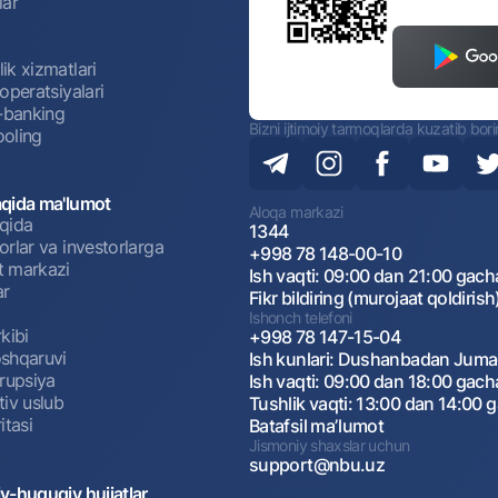
lar
ik xizmatlari
operatsiyalari
t-banking
Bizni ijtimoiy tarmoqlarda kuzatib bor
oling
qida ma'lumot
Aloqa markazi
qida
1344
rlar va investorlarga
+998 78 148-00-10
 markazi
Ish vaqti: 09:00 dan 21:00 gach
ar
Fikr bildiring (murojaat qoldirish
Ishonch telefoni
kibi
+998 78 147-15-04
shqaruvi
Ish kunlari: Dushanbadan Jum
rrupsiya
Ish vaqti: 09:00 dan 18:00 gach
tiv uslub
Tushlik vaqti: 13:00 dan 14:00 
itasi
Batafsil maʼlumot
Jismoniy shaxslar uchun
support@nbu.uz
v-huquqiy hujjatlar