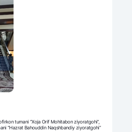
Hofirkon tumani “Xoja Orif Mohitabon ziyoratgohi”,
umani “Hazrat Bahouddin Naqshbandiy ziyoratgohi”