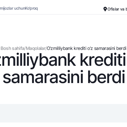
 mijozlar uchun
Ko'proq
Ofislar va
Karyera
Bank haqida
Kichik biznes uchun
Oddiy versiya
Bosh sahifa
/
Maqolalar
/
O‘zmilliybank krеditi o‘z samarasini bеrdi
milliybank krеditi
Oq-qora versiya
Omonatlar
Kartalar
Ovozni yoqish
Hamma uchun
Bepul
samarasini bеrdi
Jozibali
Premial
Vozmojno vse
Sayohatchiga
Talab qilib olinguncha
UzCard/HUMO
Yevro
Visa
Hamma uchun USD uchun
Visa FIFA
Talab qilib olinguncha USD
Mastercard
Oltin omonat
Ish haqi