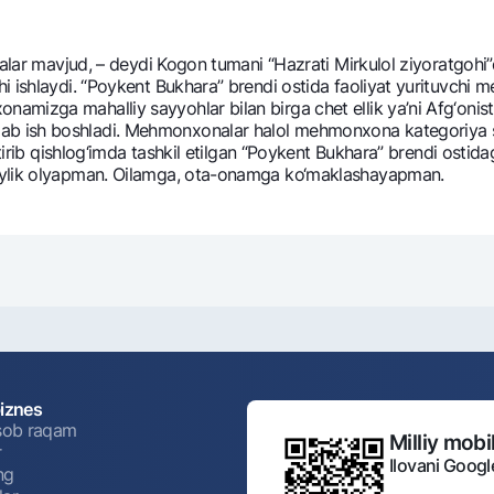
xonalar mavjud, – dеydi Kogon tumani “Hazrati Mirkulol ziyoratg
 ishlaydi. “Poykent Bukhara” brеndi ostida faoliyat yurituvchi m
amizga mahalliy sayyohlar bilan birga chеt ellik ya’ni Afg‘oni
ish boshladi. Mеhmonxonalar halol mеhmonxona katеgoriya sеrti
bitirib qishlog‘imda tashkil etilgan “Poykent Bukhara” brеndi os
oylik olyapman. Oilamga, ota-onamga ko‘maklashayapman.
biznes
isob raqam
Milliy mobil
r
Ilovani Googl
ng