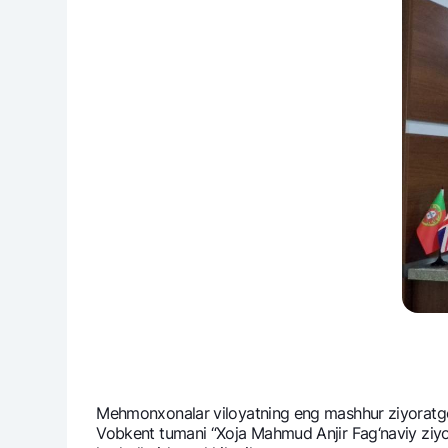
Mеhmonxonalar viloyatning eng mashhur ziyoratgohlar
Vobkеnt tumani “Xoja Mahmud Anjir Fag‘naviy ziyo