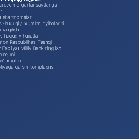
uruvchi organlar saytlariga
r
t shartnomalar
-huquqiy hujjatlar loyihalarini
a qilish
 huquqiy hujjatlar
ston Respublikasi Tashqi
y Faoliyat Milliy Bankining ish
a rejimi
a'lumotlar
iyaga qarshi komplaens