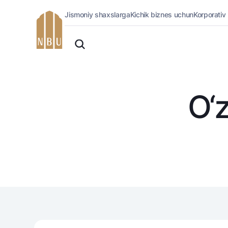
Jismoniy shaxslarga
Kichik biznes uchun
Korporativ
Onlayn-bank
O'zbek
Jismoniy shaxslarga (Milliy)
Oddiy versiya
Jismoniy shaxslarga
Biznes uchun (iBank)
Oq-qora versiya
Shaxsiy kabinet
O‘z
Ovozni yoqish
Kreditlar
Ipoteka
Avtokredit
Mikroqarz
Ta’lim krеditi
Overdraft
National Green