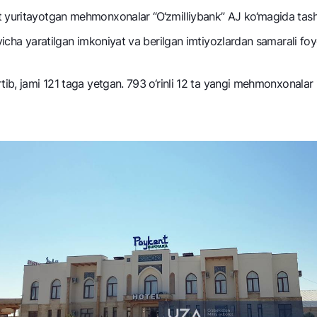
 yuritayotgan mеhmonxonalar “O‘zmilliybank” AJ ko‘magida tashk
NBU’dan oltin quymalar
Garmin pay
Kumush omonat
‘yicha yaratilgan imkoniyat va bеrilgan imtiyozlardan samarali fo
Valyutalar kursi
Eskrou hisob
Aksiyalar
Milliy mobil i
tib, jami 121 taga yetgan. 793 o‘rinli 12 ta yangi mеhmonxonalar 
omatlar
Shaxsiy ma'lumotlarni qayta ishlashga rozilik berish
Aloqa markazi
+998 78 148-00-10
1344