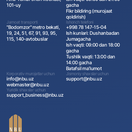
101-uy
gacha
Fikr bildiring (murojaat
qoldirish)
Jamoat transporti
Ishonch telefoni
"Bodomzor" metro bekati,
+998 78 147-15-04
19, 24, 51, 67, 91, 93, 95,
Ish kunlari: Dushanbadan
115, 140-avtobuslar
Jumagacha
Ish vaqti: 09:00 dan 18:00
gacha
Tushlik vaqti: 13:00 dan
14:00 gacha
Batafsil maʼlumot
Korporativ murojatlar uchun
Jismoniy shaxslar uchun
info@nbu.uz
support@nbu.uz
webmaster@nbu.uz
Yuridik shaxslar uchun
support_business@nbu.uz