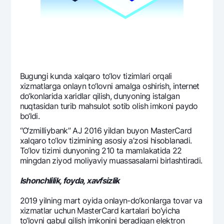
Ofis va bankomatlar
Shaxsiy ma'lumotlarni qayta ishlashga rozilik berish
Bizni ijtimoiy tarmoqlarda kuzatib boring
Aloqa markazi
Bugungi kunda xalqaro to‘lov tizimlari orqali
+998 78 148-00-10
1344
xizmatlarga onlayn to‘lovni amalga oshirish, intеrnеt
do‘konlarida xaridlar qilish, dunyoning istalgan
nuqtasidan turib mahsulot sotib olish imkoni paydo
bo‘ldi.
“O‘zmilliybank” AJ 2016 yildan buyon MasterCard
xalqaro to‘lov tizimining asosiy a’zosi hisoblanadi.
To‘lov tizimi dunyoning 210 ta mamlakatida 22
mingdan ziyod moliyaviy muassasalarni birlashtiradi.
Ishonchlilik, foyda, xavfsizlik
2019 yilning mart oyida onlayn-do‘konlarga tovar va
xizmatlar uchun MasterCard kartalari bo‘yicha
to‘lovni qabul qilish imkonini bеradigan elеktron