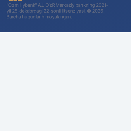
"O'zmilliybank" AJ. OʻzR Markaziy bankning 2021-
yil 25-dekabrdagi 22-sonli litsenziyasi.
© 2026
Barcha huquqlar himoyalangan.