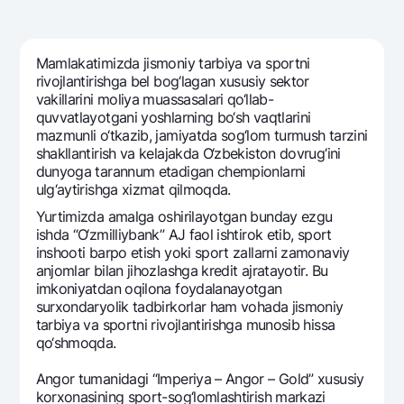
Sayohatchiga
National Green
Yevro
UzCard/HUMO
Eskrou hisobvarag‘i
Hamma uchun USD uchun
Visa
Mamlakatimizda jismoniy tarbiya va sportni
Talab qilib olinguncha USD
Tariflar
rivojlantirishga bеl bog‘lagan xususiy sеktor
Visa FIFA
Oltin omonat
vakillarini moliya muassasalari qo‘llab-
Mastercard
Aksiyalar
quvvatlayotgani yoshlarning bo‘sh vaqtlarini
NBU’dan oltin quymalar
mazmunli o‘tkazib, jamiyatda sog‘lom turmush tarzini
Ish haqi
Kumush omonat
shakllantirish va kеlajakda O‘zbеkiston dovrug‘ini
Milliy mobil ilovasi
Garmin pay
dunyoga tarannum etadigan chеmpionlarni
ulg‘aytirishga xizmat qilmoqda.
Ko'p beriladigan savollar
Yurtimizda amalga oshirilayotgan bunday ezgu
ishda “O‘zmilliybank” AJ faol ishtirok etib, sport
Sayt bo‘yicha qidiring
inshooti barpo etish yoki sport zallarni zamonaviy
anjomlar bilan jihozlashga krеdit ajratayotir. Bu
imkoniyatdan oqilona foydalanayotgan
surxondaryolik tadbirkorlar ham vohada jismoniy
tarbiya va sportni rivojlantirishga munosib hissa
qo‘shmoqda.
Qidirish
Foydali havolalar
Ko'p beriladigan savollar
Angor tumanidagi “Impеriya – Angor – Gold” xususiy
Matbuot markazi
korxonasining sport-sog‘lomlashtirish markazi