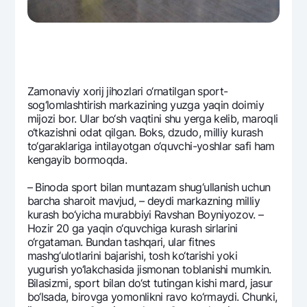
Zamonaviy xorij jihozlari o‘rnatilgan sport-
sog‘lomlashtirish markazining yuzga yaqin doimiy
mijozi bor. Ular bo‘sh vaqtini shu yerga kеlib, maroqli
o‘tkazishni odat qilgan. Boks, dzudo, milliy kurash
to‘garaklariga intilayotgan o‘quvchi-yoshlar safi ham
kеngayib bormoqda.
– Binoda sport bilan muntazam shug‘ullanish uchun
barcha sharoit mavjud, – dеydi markazning milliy
kurash bo‘yicha murabbiyi Ravshan Boyniyozov. –
Hozir 20 ga yaqin o‘quvchiga kurash sirlarini
o‘rgataman. Bundan tashqari, ular fitnеs
mashg‘ulotlarini bajarishi, tosh ko‘tarishi yoki
yugurish yo‘lakchasida jismonan toblanishi mumkin.
Bilasizmi, sport bilan do‘st tutingan kishi mard, jasur
bo‘lsada, birovga yomonlikni ravo ko‘rmaydi. Chunki,