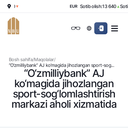
 010
Sotib olish:
13 640
Sotish:
▼
EUR
▲
Onlayn-bank
Jismoniy shaxslarga (Milliy)
Jismoniy shaxslarga (Milliy
Oddiy versiya
Jismoniy shaxslarga
Kichik biznes uchun
Korporativ mijozl
Biznes uchun (iBank)
Biznes uchun (iBank)
Oq-qora versiya
Bosh sahifa
/
Maqolalar
/
Shaxsiy kabinet
Shaxsiy kabinet
Ovozni yoqish
Jismoniy shaxslarga
“O‘zmilliybank” AJ ko‘magida jihozlangan sport-sog...
“O‘zmilliybank” AJ
Kreditlar
ko‘magida jihozlangan
Ipoteka
Omonatlar
sport-sog‘lomlashtirish
Avtokredit
Hamma uchun
markazi aholi xizmatida
Kartalar
Mikroqarz
Jozibali
Bepul
Ta’lim krеditi
Pul oʻtkazmalari
Vozmojno vse
Premial
Overdraft
Talab qilib olinguncha
Valyutalar kursi