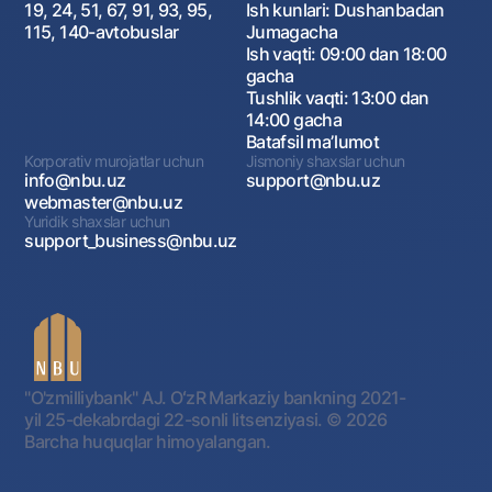
19, 24, 51, 67, 91, 93, 95,
Ish kunlari: Dushanbadan
115, 140-avtobuslar
Jumagacha
Ish vaqti: 09:00 dan 18:00
gacha
Tushlik vaqti: 13:00 dan
14:00 gacha
Batafsil maʼlumot
Korporativ murojatlar uchun
Jismoniy shaxslar uchun
info@nbu.uz
support@nbu.uz
webmaster@nbu.uz
Yuridik shaxslar uchun
support_business@nbu.uz
"O'zmilliybank" AJ. OʻzR Markaziy bankning 2021-
yil 25-dekabrdagi 22-sonli litsenziyasi.
© 2026
Barcha huquqlar himoyalangan.