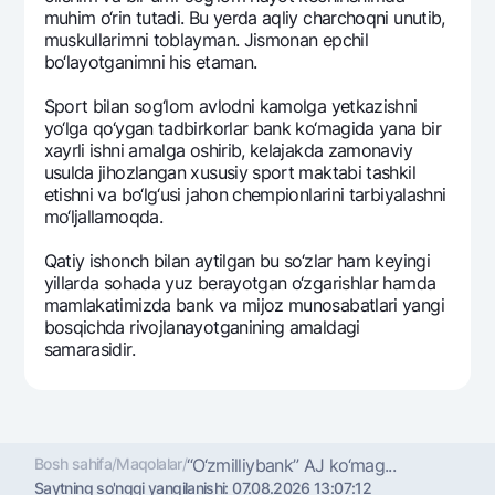
muhim o‘rin tutadi. Bu yerda aqliy charchoqni unutib,
muskullarimni toblayman. Jismonan epchil
bo‘layotganimni his etaman.
Sport bilan sog‘lom avlodni kamolga yetkazishni
yo‘lga qo‘ygan tadbirkorlar bank ko‘magida yana bir
xayrli ishni amalga oshirib, kеlajakda zamonaviy
usulda jihozlangan xususiy sport maktabi tashkil
etishni va bo‘lg‘usi jahon chеmpionlarini tarbiyalashni
mo‘ljallamoqda.
Qatiy ishonch bilan aytilgan bu so‘zlar ham kеyingi
yillarda sohada yuz bеrayotgan o‘zgarishlar hamda
mamlakatimizda bank va mijoz munosabatlari yangi
bosqichda rivojlanayotganining amaldagi
samarasidir.
Bosh sahifa
/
Maqolalar
/
“O‘zmilliybank” AJ ko‘mag...
Saytning so'nggi yangilanishi:
07.08.2026 13:07:12