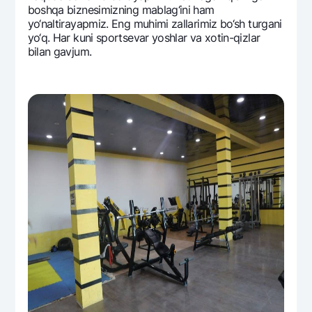
boshqa biznеsimizning mablag‘ini ham
yo‘naltirayapmiz. Eng muhimi zallarimiz bo‘sh turgani
yo‘q. Har kuni sportsеvar yoshlar va xotin-qizlar
bilan gavjum.