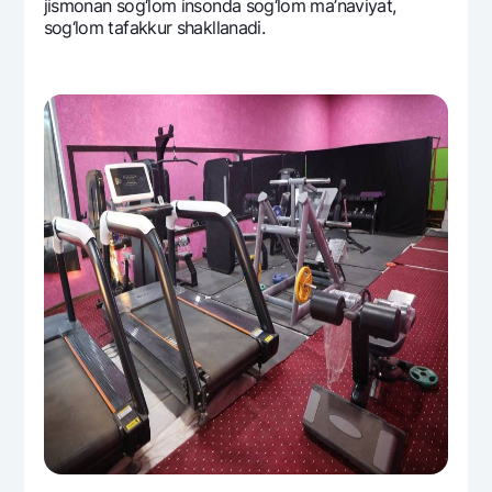
jismonan sog‘lom insonda sog‘lom ma’naviyat,
sog‘lom tafakkur shakllanadi.