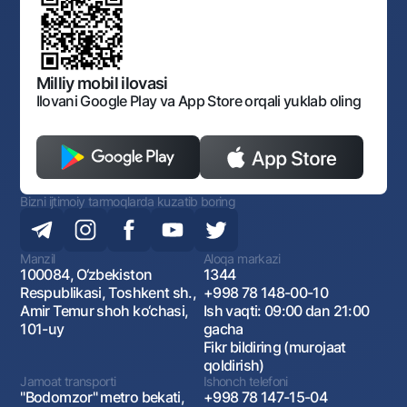
Normativ huquqiy hujjatlar
O‘zbekiston Tasviriy san’at galereyasi
Sayt haritasi
O'zbekiston Respublikasi Tashqi Iqtisodiy Faoliyat Milliy
Bankining ish tartibi va rejimi
Ochiq ma'lumotlar
Monopoliyaga qarshi komplaens
Milliy mobil ilovasi
Ilovani Google Play va App Store orqali yuklab oling
Bizni ijtimoiy tarmoqlarda kuzatib boring
Manzil
Aloqa markazi
100084, O‘zbekiston
1344
Respublikasi, Toshkent sh.,
+998 78 148-00-10
Amir Temur shoh ko‘chasi,
Ish vaqti: 09:00 dan 21:00
101-uy
gacha
Fikr bildiring (murojaat
qoldirish)
Jamoat transporti
Ishonch telefoni
"Bodomzor" metro bekati,
+998 78 147-15-04