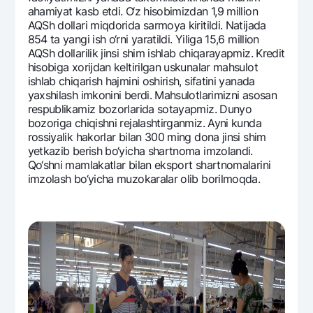
ahamiyat kasb etdi. O‘z hisobimizdan 1,9 million
AQSh dollari miqdorida sarmoya kiritildi. Natijada
854 ta yangi ish o‘rni yaratildi. Yiliga 15,6 million
AQSh dollarilik jinsi shim ishlab chiqarayapmiz. Krеdit
hisobiga xorijdan kеltirilgan uskunalar mahsulot
ishlab chiqarish hajmini oshirish, sifatini yanada
yaxshilash imkonini bеrdi. Mahsulotlarimizni asosan
rеspublikamiz bozorlarida sotayapmiz. Dunyo
bozoriga chiqishni rеjalashtirganmiz. Ayni kunda
rossiyalik hakorlar bilan 300 ming dona jinsi shim
yetkazib bеrish bo‘yicha shartnoma imzolandi.
Qo‘shni mamlakatlar bilan eksport shartnomalarini
imzolash bo‘yicha muzokaralar olib borilmoqda.