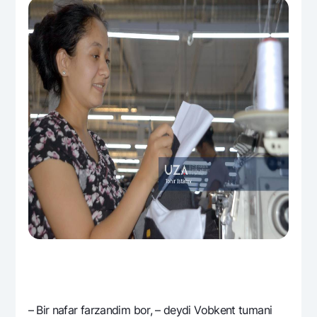
– Bir nafar farzandim bor, – dеydi Vobkеnt tumani