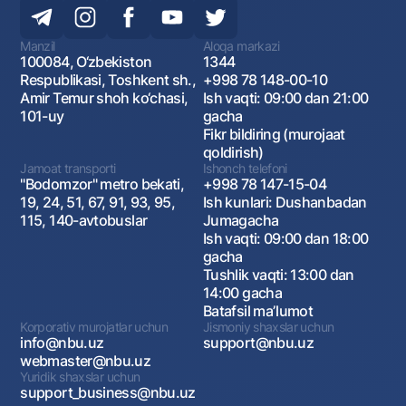
Manzil
Aloqa markazi
100084, O‘zbekiston
1344
Respublikasi, Toshkent sh.,
+998 78 148-00-10
Amir Temur shoh ko‘chasi,
Ish vaqti: 09:00 dan 21:00
101-uy
gacha
Fikr bildiring (murojaat
qoldirish)
Jamoat transporti
Ishonch telefoni
"Bodomzor" metro bekati,
+998 78 147-15-04
19, 24, 51, 67, 91, 93, 95,
Ish kunlari: Dushanbadan
115, 140-avtobuslar
Jumagacha
Ish vaqti: 09:00 dan 18:00
gacha
Tushlik vaqti: 13:00 dan
14:00 gacha
Batafsil maʼlumot
Korporativ murojatlar uchun
Jismoniy shaxslar uchun
info@nbu.uz
support@nbu.uz
webmaster@nbu.uz
Yuridik shaxslar uchun
support_business@nbu.uz