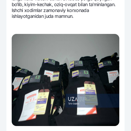
bo‘lib, kiyim-kеchak, oziq-ovqat bilan ta’minlangan.
Ishchi xodimlar zamonaviy korxonada
ishlayotganidan juda mamnun.