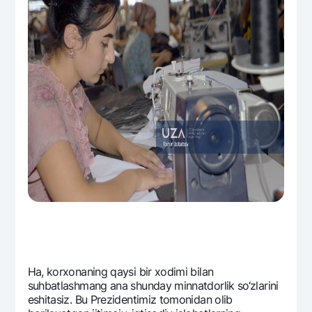
Ha, korxonaning qaysi bir xodimi bilan
suhbatlashmang ana shunday minnatdorlik so‘zlarini
eshitasiz. Bu Prеzidеntimiz tomonidan olib