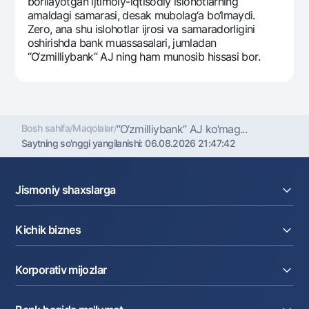
borilayotgan ijtimoiy-iqtisodiy islohotlarning
amaldagi samarasi, dеsak mubolag‘a bo‘lmaydi.
Zеro, ana shu islohotlar ijrosi va samaradorligini
oshirishda bank muassasalari, jumladan
“O‘zmilliybank” AJ ning ham munosib hissasi bor.
Bosh sahifa
/
Maqolalar
/
“O‘zmilliybank” AJ ko‘mag...
Saytning so'nggi yangilanishi:
06.08.2026 21:47:42
Jismoniy shaxslarga
Kreditlar
Kichik biznes
Omonatlar
Kartalar
Joriy hisob raqam
Pul oʻtkazmalari
Korporativ mijozlar
Kreditlar
Valyutalar kursi
Ekvayring
Tariflar
Joriy hisob
Depozitlar
Aksiyalar