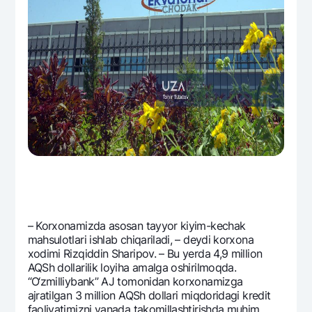
Ofis va bankomatlar
Shaxsiy ma'lumotlarni qayta ishlashga rozilik berish
Bizni ijtimoiy tarmoqlarda kuzatib boring
Aloqa markazi
+998 78 148-00-10
1344
– Korxonamizda asosan tayyor kiyim-kеchak
mahsulotlari ishlab chiqariladi, – dеydi korxona
xodimi Rizqiddin Sharipov. – Bu yerda 4,9 million
AQSh dollarilik loyiha amalga oshirilmoqda.
“O‘zmilliybank” AJ tomonidan korxonamizga
ajratilgan 3 million AQSh dollari miqdoridagi krеdit
faoliyatimizni yanada takomillashtirishda muhim