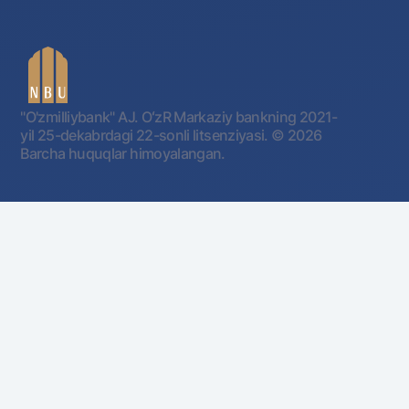
"O'zmilliybank" AJ. OʻzR Markaziy bankning 2021-
yil 25-dekabrdagi 22-sonli litsenziyasi.
© 2026
Barcha huquqlar himoyalangan.