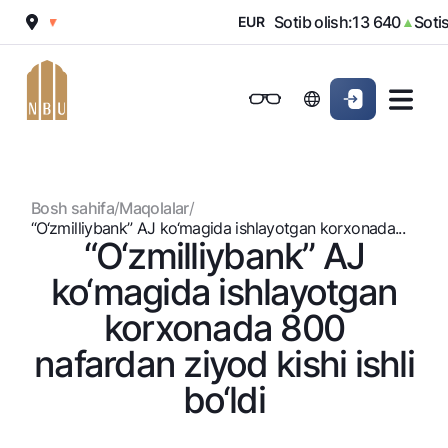
970
Sotib olish:
13 640
Sotish:
1
▼
EUR
▲
Onlayn-bank
Jismoniy shaxslarga (Milliy)
Jismoniy shaxslarga (Milliy
Oddiy versiya
Jismoniy shaxslarga
Kichik biznes uchun
Korporativ mijozl
Biznes uchun (iBank)
Biznes uchun (iBank)
Oq-qora versiya
Bosh sahifa
/
Maqolalar
/
Shaxsiy kabinet
Shaxsiy kabinet
Ovozni yoqish
Jismoniy shaxslarga
“O‘zmilliybank” AJ ko‘magida ishlayotgan korxonada...
“O‘zmilliybank” AJ
Kreditlar
ko‘magida ishlayotgan
Ipoteka
Omonatlar
korxonada 800
Avtokredit
Hamma uchun
nafardan ziyod kishi ishli
Kartalar
Mikroqarz
Jozibali
bo‘ldi
Bepul
Ta’lim krеditi
Pul oʻtkazmalari
Vozmojno vse
Premial
Overdraft
Talab qilib olinguncha
Valyutalar kursi