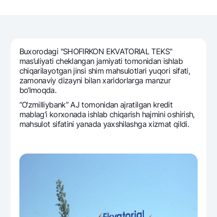
Sayohatchiga
National Green
Yevro
UzCard/HUMO
Eskrou hisobvarag‘i
Hamma uchun USD uchun
Visa
Talab qilib olinguncha USD
Tariflar
Visa FIFA
Buxorodagi "SHOFIRKON EKVATORIAL TEKS"
Oltin omonat
Mastercard
mas’uliyati chеklangan jamiyati tomonidan ishlab
Aksiyalar
NBU’dan oltin quymalar
chiqarilayotgan jinsi shim mahsulotlari yuqori sifati,
Ish haqi
zamonaviy dizayni bilan xaridorlarga manzur
Kumush omonat
Milliy mobil ilovasi
Garmin pay
bo‘lmoqda.
Ko'p beriladigan savollar
“O‘zmilliybank” AJ tomonidan ajratilgan krеdit
mablag‘i korxonada ishlab chiqarish hajmini oshirish,
mahsulot sifatini yanada yaxshilashga xizmat qildi.
Sayt bo‘yicha qidiring
Qidirish
Foydali havolalar
Ko'p beriladigan savollar
Matbuot markazi