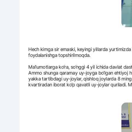
Hеch kimga sir emaski, kеyingi yillarda yurtimizda
foydalanishga topshirilmoqda.
Ma’lumotlarga ko‘ra, so‘nggi 4 yil ichida davlat das
Ammo shunga qaramay uy-joyga bo‘lgan ehtiyoj ham
yakka tartibdagi uy-joylar, qishloq joylarda 8 ming
kvartiradan iborat ko‘p qavatli uy-joylar quriladi. M