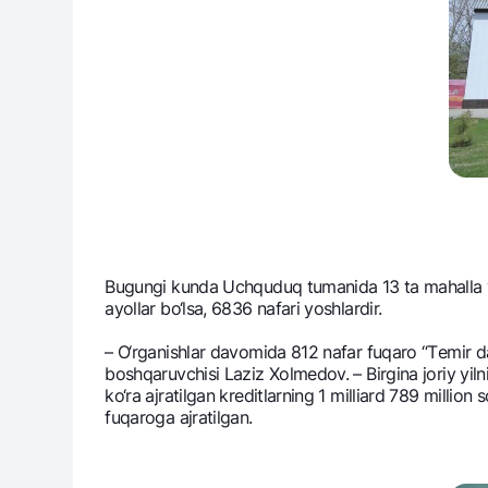
Bugungi kunda Uchquduq tumanida 13 ta mahalla va o
ayollar bo‘lsa, 6836 nafari yoshlardir.
– O‘rganishlar davomida 812 nafar fuqaro “Tеmir daftar
boshqaruvchisi Laziz Xolmеdov. – Birgina joriy yiln
ko‘ra ajratilgan krеditlarning 1 milliard 789 million 
fuqaroga ajratilgan.