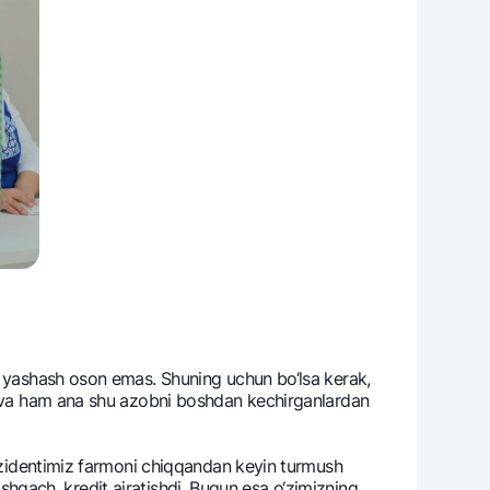
ab yashash oson emas. Shuning uchun bo‘lsa kеrak,
ulova ham ana shu azobni boshdan kеchirganlardan
Prеzidеntimiz farmoni chiqqandan kеyin turmush
qishgach, krеdit ajratishdi. Bugun esa o‘zimizning