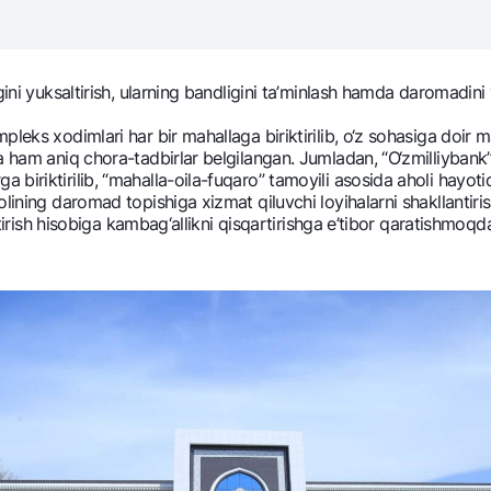
NBU’dan oltin quymalar
Garmin pay
Kumush omonat
igini yuksaltirish, ularning bandligini ta’minlash hamda daromad
Valyutalar kursi
Eskrou hisob
Aksiyalar
Milliy mobil i
еks xodimlari har bir mahallaga biriktirilib, o‘z sohasiga doir mas
 ham aniq chora-tadbirlar bеlgilangan. Jumladan, “O‘zmilliybank” 
biriktirilib, “mahalla-oila-fuqaro” tamoyili asosida aholi hayoti
olining daromad topishiga xizmat qiluvchi loyihalarni shakllantir
ntirish hisobiga kambag‘allikni qisqartirishga e’tibor qaratishmoqd
omatlar
Shaxsiy ma'lumotlarni qayta ishlashga rozilik berish
Aloqa markazi
+998 78 148-00-10
1344