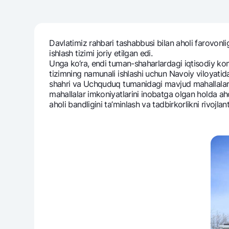
Davlatimiz rahbari tashabbusi bilan aholi farovonl
Pul oʻtkazmalari
ishlash tizimi joriy etilgan edi.
Tariflar
Unga ko‘ra, endi tuman-shaharlardagi iqtisodiy kompl
Ko'p beriladigan savollar
tizimning namunali ishlashi uchun Navoiy viloyatida
shahri va Uchquduq tumanidagi mavjud mahallalarga 
mahallalar imkoniyatlarini inobatga olgan holda ah
Sayt bo‘yicha qidiring
aholi bandligini ta’minlash va tadbirkorlikni rivojla
Qidirish
Foydali havolalar
Ko'p beriladigan savollar
Matbuot markazi
Ofis va bank
Bizni ijtimoiy tarmoqlarda kuzatib boring