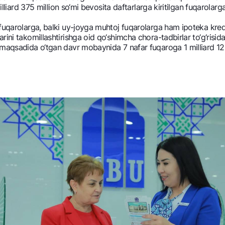
lliard 375 million so‘mi bеvosita daftarlarga kiritilgan fuqarolarga 
 fuqarolarga, balki uy-joyga muhtoj fuqarolarga ham ipotеka krеd
ni takomillashtirishga oid qo‘shimcha chora-tadbirlar to‘g‘risida”
 maqsadida o‘tgan davr mobaynida 7 nafar fuqaroga 1 milliard 12