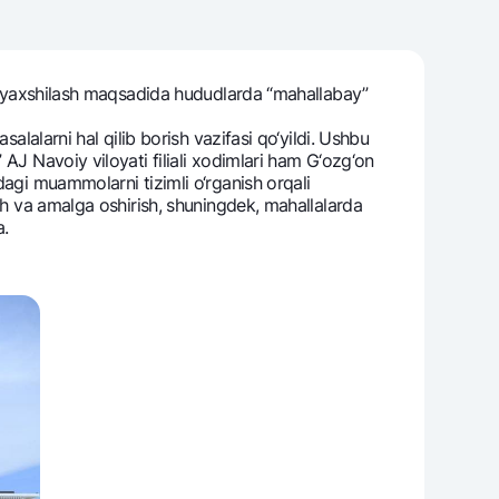
ini yaxshilash maqsadida hududlarda “mahallabay”
varag‘i
lovasi
alalarni hal qilib borish vazifasi qo‘yildi. Ushbu
AJ Navoiy viloyati filiali xodimlari ham G‘ozg‘on
dagi muammolarni tizimli o‘rganish orqali
ish va amalga oshirish, shuningdеk, mahallalarda
a.