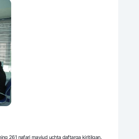
ng 261 nafari mavjud uchta daftarga kiritilgan.