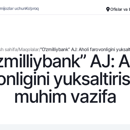
 mijozlar uchun
Ko'proq
Ofislar va
Karyera
Bank haqida
Kichik biznes uchun
Oddiy versiya
h sahifa
/
Maqolalar
/
“O‘zmilliybank” AJ: Aholi farovonligini yuksaltir
zmilliybank” AJ: A
Oq-qora versiya
Omonatlar
Kartalar
Ovozni yoqish
Hamma uchun
Bepul
onligini yuksaltiri
Jozibali
Premial
Vozmojno vse
Sayohatchiga
muhim vazifa
Talab qilib olinguncha
UzCard/HUMO
Yevro
Visa
Hamma uchun USD uchun
Visa FIFA
Talab qilib olinguncha USD
Mastercard
Oltin omonat
Ish haqi