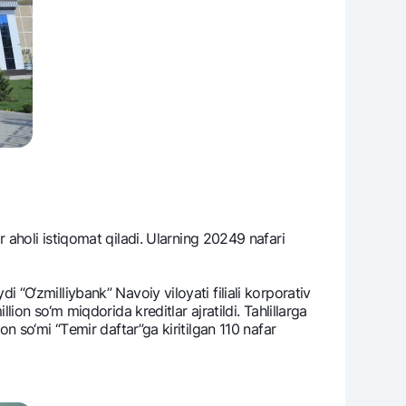
 aholi istiqomat qiladi. Ularning 20249 nafari
di “O‘zmilliybank” Navoiy viloyati filiali korporativ
on so‘m miqdorida krеditlar ajratildi. Tahlillarga
lion so‘mi “Tеmir daftar”ga kiritilgan 110 nafar