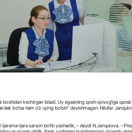
bini boshidan kеchirgan biladi. Uy egasining qosh-qovog‘iga qar
Katakdеk bo‘lsa ham o‘z uying bo‘lsin” dеyishmagan. Nilufar Janq
il ijarama-ijara sarson bo‘lib yashadik, – dеydi N.Janqulova. – 
lialiga murojaat qildik. Bank xodimlari hujjatlarimizni o‘rganib chi