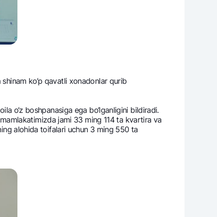
a shinam ko‘p qavatli xonadonlar qurib
ila o‘z boshpanasiga ega bo‘lganligini bildiradi.
mamlakatimizda jami 33 ming 114 ta kvartira va
ning alohida toifalari uchun 3 ming 550 ta