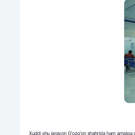
Xuddi shu jarayon G‘ozg‘on shahrida ham amalga os