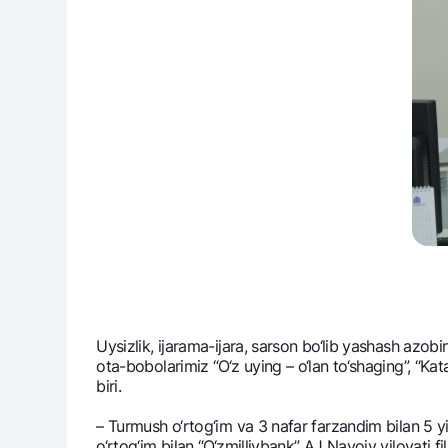
Uysizlik, ijarama-ijara, sarson bo‘lib yashash azo
ota-bobolarimiz “O‘z uying – o‘lan to‘shaging”, “
biri.
– Turmush o‘rtog‘im va 3 nafar farzandim bilan 5 y
o‘rtog‘im bilan “O‘zmilliybank” AJ Navoiy viloyati fi