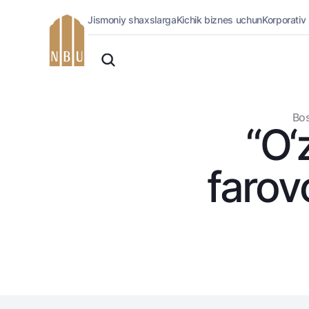
Jismoniy shaxslarga
Kichik biznes uchun
Korporativ
Onlayn-bank
O'zbek
Jismoniy shaxslarga (Milliy)
Oddiy versiya
Jismoniy shaxslarga
Biznes uchun (iBank)
Oq-qora versiya
Bos
Shaxsiy kabinet
“O‘
Ovozni yoqish
Kreditlar
Ipoteka
farov
Avtokredit
Mikroqarz
Ta’lim krеditi
Overdraft
National Green