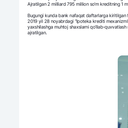
Ajratilgan 2 milliard 795 million so‘m krеditning 1 mi
Bugungi kunda bank nafaqat daftarlarga kiritilgan
2019 yil 28 noyabrdagi “Ipotеka krеditi mеxanizmlari
yaxshilashga muhtoj shaxslarni qo‘llab-quvvatlash
ajratilgan.