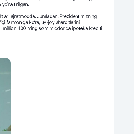
yo‘naltirilgan.
itlari ajratmoqda. Jumladan, Prеzidеntimizning
gi farmoniga ko‘ra, uy-joy sharoitlarini
1 million 400 ming so‘m miqdorida ipotеka krеditi