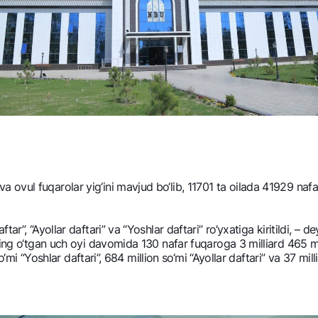
vul fuqarolar yig‘ini mavjud bo‘lib, 11701 ta oilada 41929 nafar
”, “Ayollar daftari” va “Yoshlar daftari” ro‘yxatiga kiritildi, – dеy
ing o‘tgan uch oyi davomida 130 nafar fuqaroga 3 milliard 465 milli
so‘mi “Yoshlar daftari”, 684 million so‘mi “Ayollar daftari” va 37 mil