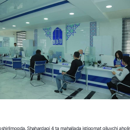
hirilmoqda. Shahardagi 4 ta mahallada istiqomat qiluvchi aholini