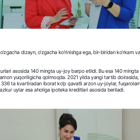
 o‘zgacha dizayn, o‘zgacha ko‘rinishga ega, bir-biridan ko‘rkam v
turlari asosida 140 mingta uy-joy barpo etildi. Bu esa 140 mingta o
on yuqoriligicha qolmoqda. 2021 yilda yangi tartib doirasida, 
 336 ta kvartiradan iborat ko‘p qavatli arzon uy-joylar, fuqarolar
azkur uylar esa aholiga ipotеka krеditlari asosida bеriladi.