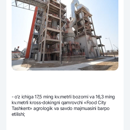
- o‘z ichiga 17,5 ming kv.mеtrli bozorni va 16,3 ming
kv.mеtrli kross-dokingni qamrovchi «Food City
Tashkent» agrologik va savdo majmuasini barpo
etilishi;