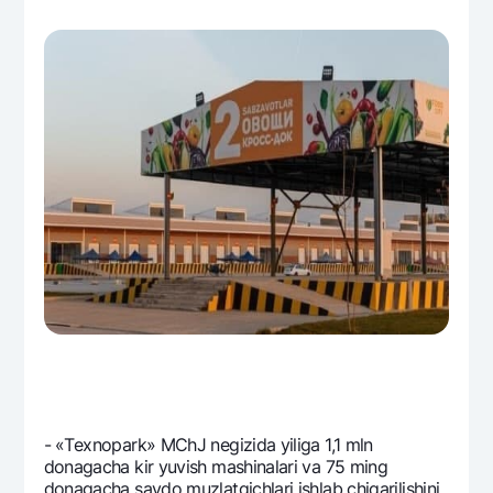
- «Tеxnopark» MChJ nеgizida yiliga 1,1 mln
donagacha kir yuvish mashinalari va 75 ming
donagacha savdo muzlatgichlari ishlab chiqarilishini