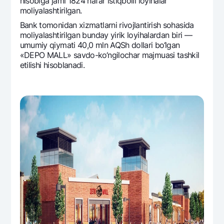
hisobiga jami 1824 nafar istiqbolli loyihalar
moliyalashtirilgan.
Bank tomonidan xizmatlarni rivojlantirish sohasida
moliyalashtirilgan bunday yirik loyihalardan biri —
umumiy qiymati 40,0 mln AQSh dollari bo‘lgan
«DEPO MALL» savdo-ko‘ngilochar majmuasi tashkil
etilishi hisoblanadi.