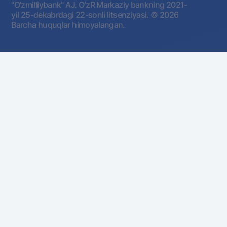
"O'zmilliybank" AJ. OʻzR Markaziy bankning 2021-
yil 25-dekabrdagi 22-sonli litsenziyasi.
© 2026
Barcha huquqlar himoyalangan.