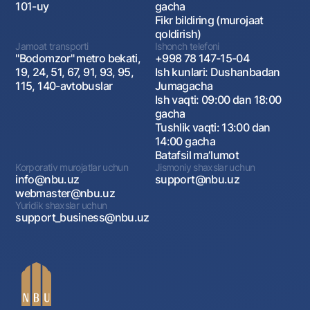
101-uy
gacha
Fikr bildiring (murojaat
qoldirish)
Jamoat transporti
Ishonch telefoni
"Bodomzor" metro bekati,
+998 78 147-15-04
19, 24, 51, 67, 91, 93, 95,
Ish kunlari: Dushanbadan
115, 140-avtobuslar
Jumagacha
Ish vaqti: 09:00 dan 18:00
gacha
Tushlik vaqti: 13:00 dan
14:00 gacha
Batafsil maʼlumot
Korporativ murojatlar uchun
Jismoniy shaxslar uchun
info@nbu.uz
support@nbu.uz
webmaster@nbu.uz
Yuridik shaxslar uchun
support_business@nbu.uz