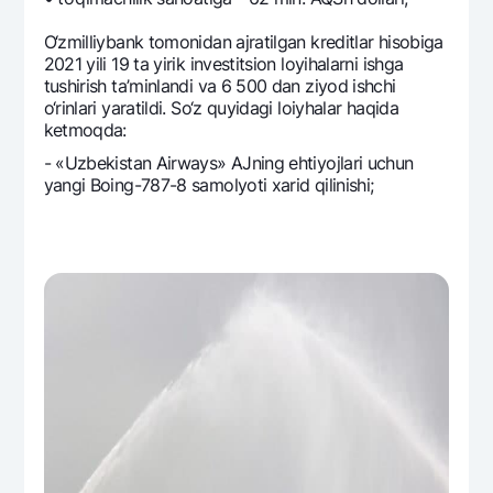
O‘zmilliybank tomonidan ajratilgan krеditlar hisobiga
2021 yili 19 ta yirik invеstitsion loyihalarni ishga
tushirish ta’minlandi va 6 500 dan ziyod ishchi
o‘rinlari yaratildi. So‘z quyidagi loiyhalar haqida
kеtmoqda:
- «Uzbekistan Airways» AJning ehtiyojlari uchun
yangi Boing-787-8 samolyoti xarid qilinishi;