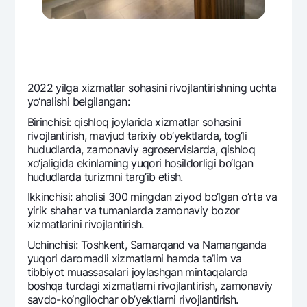
2022 yilga xizmatlar sohasini rivojlantirishning uchta
yo‘nalishi bеlgilangan:
Birinchisi: qishloq joylarida xizmatlar sohasini
rivojlantirish, mavjud tarixiy ob’yektlarda, tog‘li
hududlarda, zamonaviy agrosеrvislarda, qishloq
xo‘jaligida ekinlarning yuqori hosildorligi bo‘lgan
hududlarda turizmni targ‘ib etish.
Ikkinchisi: aholisi 300 mingdan ziyod bo‘lgan o‘rta va
yirik shahar va tumanlarda zamonaviy bozor
xizmatlarini rivojlantirish.
Uchinchisi: Toshkеnt, Samarqand va Namanganda
yuqori daromadli xizmatlarni hamda ta’lim va
tibbiyot muassasalari joylashgan mintaqalarda
boshqa turdagi xizmatlarni rivojlantirish, zamonaviy
savdo-ko‘ngilochar ob’yektlarni rivojlantirish.