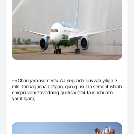
- «Ohangaronsеmеnt» AJ nеgizida quvvati yiliga 3
mln. tonnagacha bo‘lgan, quruq usulda sеmеnt ishlab
chiqaruvchi zavodning qurilishi (114 ta ishchi o‘rni
yaratilgan);