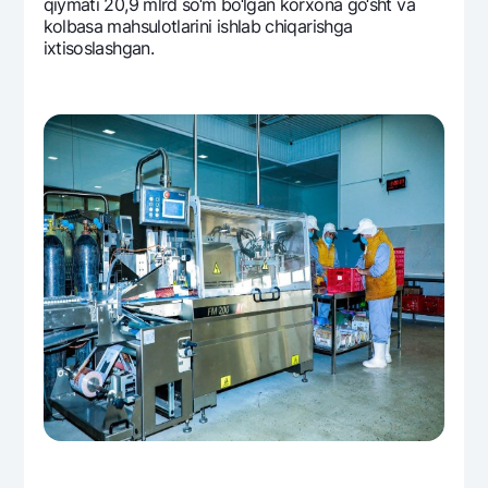
qiymati 20,9 mlrd so‘m bo‘lgan korxona go‘sht va
kolbasa mahsulotlarini ishlab chiqarishga
ixtisoslashgan.