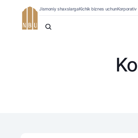
Jismoniy shaxslarga
Kichik biznes uchun
Korporativ
Onlayn-bank
O'zbek
Jismoniy shaxslarga (Milliy)
Oddiy versiya
Jismoniy shaxslarga
Biznes uchun (iBank)
Oq-qora versiya
Shaxsiy kabinet
Ko
Ovozni yoqish
Kreditlar
Ipoteka
Avtokredit
Mikroqarz
Ta’lim krеditi
Overdraft
National Green