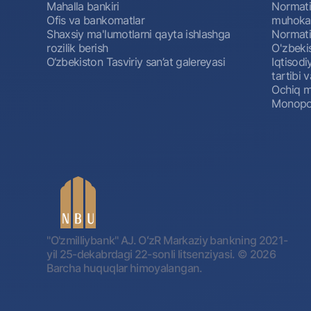
Mahalla bankiri
Normativ
Ofis va bankomatlar
muhokam
Shaxsiy ma'lumotlarni qayta ishlashga
Normativ
rozilik berish
O'zbeki
O‘zbekiston Tasviriy san’at galereyasi
Iqtisodi
tartibi v
Ochiq m
Monopol
"O'zmilliybank" AJ. OʻzR Markaziy bankning 2021-
yil 25-dekabrdagi 22-sonli litsenziyasi.
© 2026
Barcha huquqlar himoyalangan.