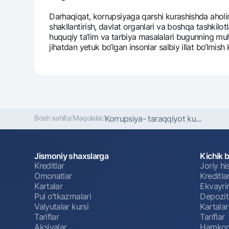
Darhaqiqat, korrupsiyaga qarshi kurashishda aholi
shakllantirish, davlat organlari va boshqa tashkilo
huquqiy ta’lim va tarbiya masalalari bugunning muh
jihatdan yetuk bo‘lgan insonlar salbiy illat bo‘lmis
Bosh sahifa
/
Maqolalar
/
Korrupsiya- taraqqiyot ku...
Jismoniy shaxslarga
Kichik 
Kreditlar
Joriy h
Omonatlar
Kreditla
Kartalar
Ekvayri
Pul oʻtkazmalari
Depozit
Valyutalar kursi
Kartalar
Tariflar
Tariflar
Aksiyalar
Hamkorl