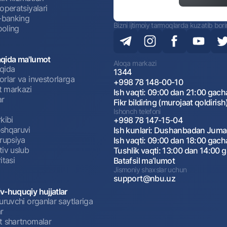
operatsiyalari
t-banking
Bizni ijtimoiy tarmoqlarda kuzatib bor
oling
qida ma'lumot
Aloqa markazi
qida
1344
rlar va investorlarga
+998 78 148-00-10
 markazi
Ish vaqti: 09:00 dan 21:00 gach
ar
Fikr bildiring (murojaat qoldirish
Ishonch telefoni
kibi
+998 78 147-15-04
shqaruvi
Ish kunlari: Dushanbadan Jum
rrupsiya
Ish vaqti: 09:00 dan 18:00 gach
tiv uslub
Tushlik vaqti: 13:00 dan 14:00 
itasi
Batafsil maʼlumot
Jismoniy shaxslar uchun
support@nbu.uz
v-huquqiy hujjatlar
uruvchi organlar saytlariga
r
t shartnomalar