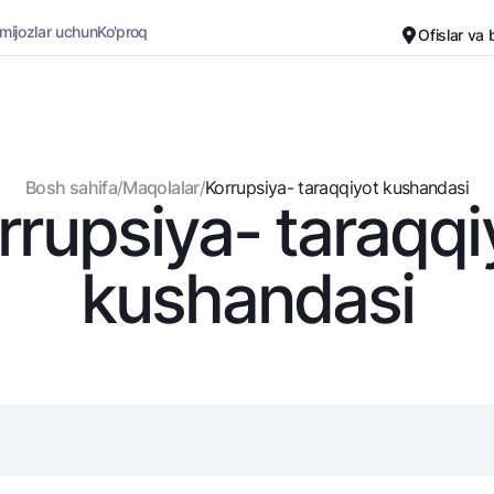
 mijozlar uchun
Ko'proq
Ofislar va
Karyera
Bank haqida
Kichik biznes uchun
Oddiy versiya
Bosh sahifa
/
Maqolalar
/
Korrupsiya- taraqqiyot kushandasi
rrupsiya- taraqqi
Oq-qora versiya
Omonatlar
Kartalar
Ovozni yoqish
Hamma uchun
Bepul
kushandasi
Jozibali
Premial
Vozmojno vse
Sayohatchiga
Talab qilib olinguncha
UzCard/HUMO
Yevro
Visa
Hamma uchun USD uchun
Visa FIFA
Talab qilib olinguncha USD
Mastercard
Oltin omonat
Ish haqi