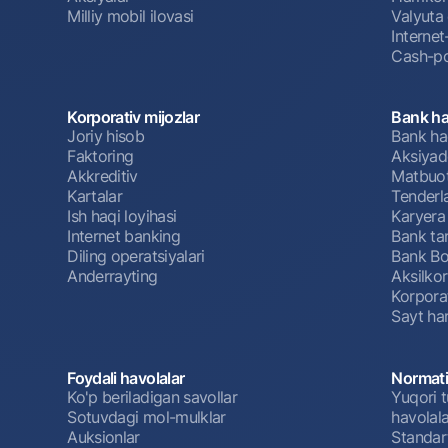
Milliy mobil ilovasi
Valyuta 
Interne
Cash-po
Korporativ mijozlar
Bank ha
Joriy hisob
Bank ha
Faktoring
Aksiyado
Akkreditiv
Matbuot
Kartalar
Tenderl
Ish haqi loyihasi
Karyera
Internet banking
Bank tar
Diling operatsiyalari
Bank Bo
Anderrayting
Aksilko
Korpora
Sayt har
Foydali havolalar
Normati
Ko'p beriladigan savollar
Yuqori t
Sotuvdagi mol-mulklar
havolala
Auksionlar
Standar