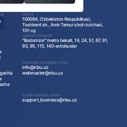
ing
Manzil
100084, O‘zbekiston Respublikasi,
Toshkent sh., Amir Temur shoh ko‘chasi,
101-uy
Jamoat transporti
"Bodomzor" metro bekati, 19, 24, 51, 67, 91,
93, 95, 115, 140-avtobuslar
a
)
Korporativ murojatlar uchun
info@nbu.uz
agacha
webmaster@nbu.uz
a
gacha
Yuridik shaxslar uchun
support_business@nbu.uz