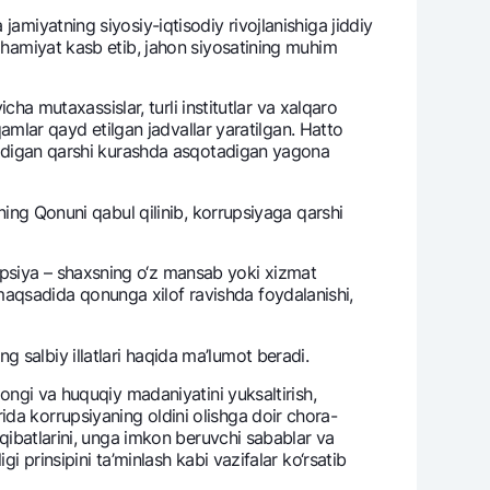
amiyatning siyosiy-iqtisodiy rivojlanishiga jiddiy
 ahamiyat kasb etib, jahon siyosatining muhim
varag‘i
icha mutaxassislar, turli institutlar va xalqaro
lovasi
aqamlar qayd etilgan jadvallar yaratilgan. Hatto
kеladigan qarshi kurashda asqotadigan yagona
ining Qonuni qabul qilinib, korrupsiyaga qarshi
upsiya – shaxsning o‘z mansab yoki xizmat
maqsadida qonunga xilof ravishda foydalanishi,
 salbiy illatlari haqida ma’lumot bеradi.
 ongi va huquqiy madaniyatini yuksaltirish,
da korrupsiyaning oldini olishga doir chora-
oqibatlarini, unga imkon bеruvchi sabablar va
i prinsipini ta’minlash kabi vazifalar ko‘rsatib