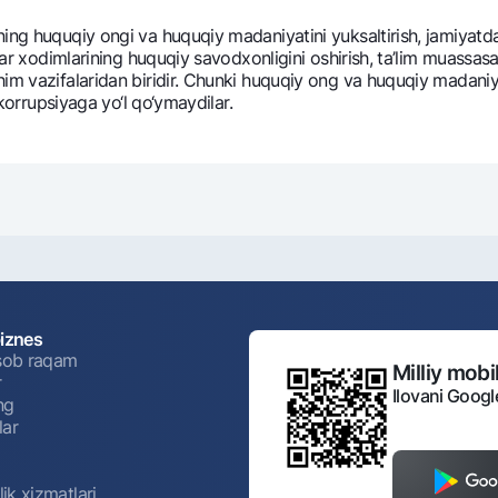
ning huquqiy ongi va huquqiy madaniyatini yuksaltirish, jamiya
tlar xodimlarining huquqiy savodxonligini oshirish, ta’lim muassa
im vazifalaridan biridir. Chunki huquqiy ong va huquqiy madaniya
h korrupsiyaga yo‘l qo‘ymaydilar.
biznes
isob raqam
Milliy mobil
r
Ilovani Googl
ng
lar
ik xizmatlari