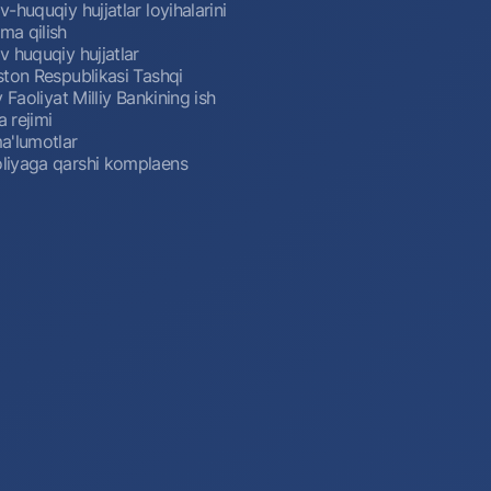
-huquqiy hujjatlar loyihalarini
a qilish
 huquqiy hujjatlar
ston Respublikasi Tashqi
y Faoliyat Milliy Bankining ish
a rejimi
a'lumotlar
iyaga qarshi komplaens