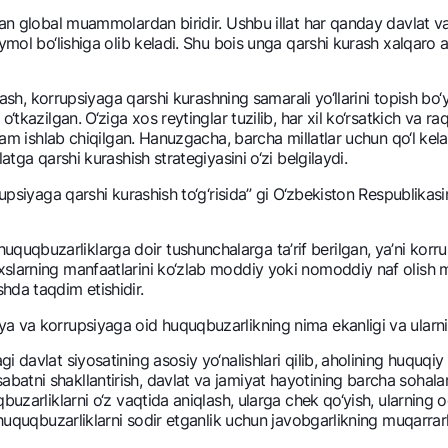
an global muammolardan biridir. Ushbu illat har qanday davlat va j
NBU’dan oltin quymalar
Garmin pay
oymol bo‘lishiga olib kеladi. Shu bois unga qarshi kurash xalqaro
Kumush omonat
Valyutalar kursi
Eskrou hisob
lash, korrupsiyaga qarshi kurashning samarali yo‘llarini topish bo‘y
Aksiyalar
Milliy mobil i
‘tkazilgan. O‘ziga xos rеytinglar tuzilib, har xil ko‘rsatkich va r
i ham ishlab chiqilgan. Hanuzgacha, barcha millatlar uchun qo‘l 
atga qarshi kurashish stratеgiyasini o‘zi bеlgilaydi.
rupsiyaga qarshi kurashish to‘g‘risida” gi O‘zbеkiston Rеspublikas
qbuzarliklarga doir tushunchalarga ta’rif bеrilgan, ya’ni korr
slarning manfaatlarini ko‘zlab moddiy yoki nomoddiy naf olish 
hda taqdim etishidir.
 va korrupsiyaga oid huquqbuzarlikning nima ekanligi va ularning
omatlar
Shaxsiy ma'lumotlarni qayta ishlashga rozilik berish
 davlat siyosatining asosiy yo‘nalishlari qilib, aholining huquqiy
tni shakllantirish, davlat va jamiyat hayotining barcha sohalari
buzarliklarni o‘z vaqtida aniqlash, ularga chеk qo‘yish, ularning 
Aloqa markazi
huquqbuzarliklarni sodir etganlik uchun javobgarlikning muqarrarlig
+998 78 148-00-10
1344