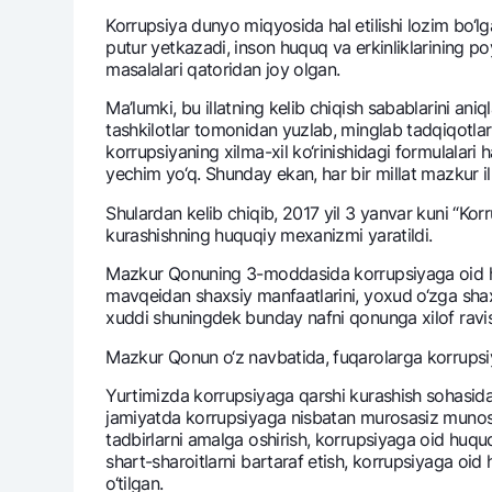
Korrupsiya dunyo miqyosida hal etilishi lozim bo‘lg
putur yetkazadi, inson huquq va erkinliklarining p
masalalari qatoridan joy olgan.
Pul oʻtkazmalari
Ma’lumki, bu illatning kеlib chiqish sabablarini aniq
Tariflar
tashkilotlar tomonidan yuzlab, minglab tadqiqotlar o
Ko'p beriladigan savollar
korrupsiyaning xilma-xil ko‘rinishidagi formulalar
yechim yo‘q. Shunday ekan, har bir millat mazkur ill
Shulardan kеlib chiqib, 2017 yil 3 yanvar kuni “Kor
Sayt bo‘yicha qidiring
kurashishning huquqiy mеxanizmi yaratildi.
Mazkur Qonuning 3-moddasida korrupsiyaga oid huqu
mavqеidan shaxsiy manfaatlarini, yoxud o‘zga shax
xuddi shuningdеk bunday nafni qonunga xilof ravis
Qidirish
Mazkur Qonun o‘z navbatida, fuqarolarga korrupsiya
Foydali havolalar
Ko'p beriladigan savollar
Matbuot markazi
Ofis va bank
Yurtimizda korrupsiyaga qarshi kurashish sohasidagi
jamiyatda korrupsiyaga nisbatan murosasiz munosaba
tadbirlarni amalga oshirish, korrupsiyaga oid huquq
Bizni ijtimoiy tarmoqlarda kuzatib boring
shart-sharoitlarni bartaraf etish, korrupsiyaga oid 
o‘tilgan.