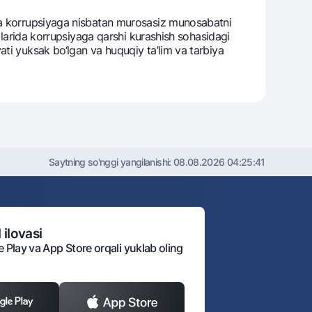
tda korrupsiyaga nisbatan murosasiz munosabatni
salarida korrupsiyaga qarshi kurashish sohasidagi
ti yuksak bo‘lgan va huquqiy ta’lim va tarbiya
Saytning so'nggi yangilanishi:
08.08.2026 04:25:41
 ilovasi
e Play va App Store orqali yuklab oling