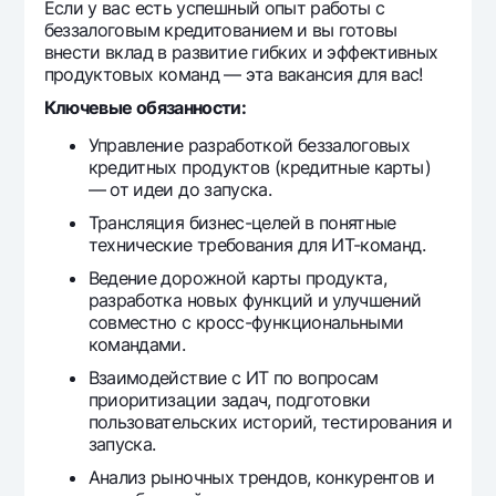
Если у вас есть успешный опыт работы с
Ofis va bankomatlar
беззалоговым кредитованием и вы готовы
внести вклад в развитие гибких и эффективных
Shaxsiy ma'lumotlarni qayta ishlashga rozilik berish
продуктовых команд — эта вакансия для вас!
Bizni ijtimoiy tarmoqlarda kuzatib boring
Ключевые обязанности:
Управление разработкой беззалоговых
Aloqa markazi
кредитных продуктов (кредитные карты)
+998 78 148-00-10
1344
— от идеи до запуска.
Трансляция бизнес-целей в понятные
технические требования для ИТ-команд.
Ведение дорожной карты продукта,
разработка новых функций и улучшений
совместно с кросс-функциональными
командами.
Взаимодействие с ИТ по вопросам
приоритизации задач, подготовки
пользовательских историй, тестирования и
запуска.
Анализ рыночных трендов, конкурентов и