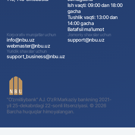
Ish vaqti: 09:00 dan 18:00
gacha
Tushlik vaqti: 13:00 dan
14:00 gacha
Batafsil maʼlumot
Korporativ murojatlar uchun
Jismoniy shaxslar uchun
info@nbu.uz
support@nbu.uz
webmaster@nbu.uz
Yuridik shaxslar uchun
support_business@nbu.uz
"O'zmilliybank" AJ. OʻzR Markaziy bankning 2021-
yil 25-dekabrdagi 22-sonli litsenziyasi.
© 2026
Barcha huquqlar himoyalangan.