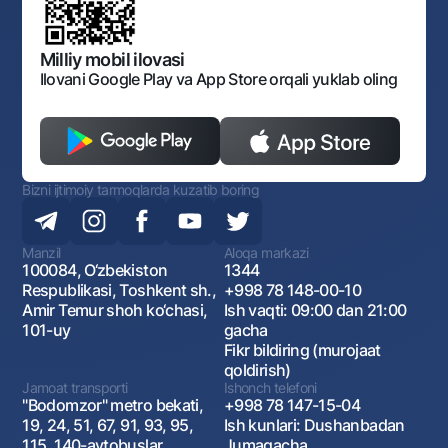
Bankining ish tartibi va rejimi
Ochiq ma'lumotlar
Monopoliyaga qarshi komplaens
Milliy mobil ilovasi
Ilovani Google Play va App Store orqali yuklab oling
Bizni ijtimoiy tarmoqlarda kuzatib boring
Manzil
Aloqa markazi
100084, O‘zbekiston
1344
Respublikasi, Toshkent sh.,
+998 78 148-00-10
Amir Temur shoh ko‘chasi,
Ish vaqti: 09:00 dan 21:00
101-uy
gacha
Fikr bildiring (murojaat
qoldirish)
Jamoat transporti
Ishonch telefoni
"Bodomzor" metro bekati,
+998 78 147-15-04
19, 24, 51, 67, 91, 93, 95,
Ish kunlari: Dushanbadan
115, 140-avtobuslar
Jumagacha