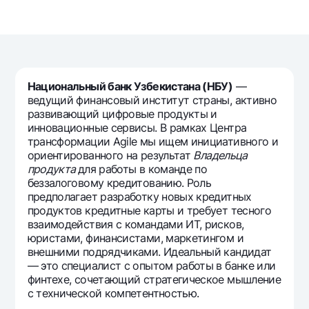
Sayohatchiga
National Green
Yevro
UzCard/HUMO
Eskrou hisobvarag‘i
Hamma uchun USD uchun
Visa
Talab qilib olinguncha USD
Tariflar
Visa FIFA
Oltin omonat
Mastercard
Национальный банк Узбекистана (НБУ)
—
Aksiyalar
NBU’dan oltin quymalar
ведущий финансовый институт страны, активно
Ish haqi
развивающий цифровые продукты и
Kumush omonat
Milliy mobil ilovasi
Garmin pay
инновационные сервисы. В рамках Центра
трансформации Agile мы ищем инициативного и
Ko'p beriladigan savollar
ориентированного на результат
Владельца
продукта
для работы в команде по
беззалоговому кредитованию. Роль
Sayt bo‘yicha qidiring
предполагает разработку новых кредитных
продуктов кредитные карты и требует тесного
взаимодействия с командами ИТ, рисков,
юристами, финансистами, маркетингом и
внешними подрядчиками. Идеальный кандидат
Qidirish
Foydali havolalar
— это специалист с опытом работы в банке или
Ko'p beriladigan savollar
финтехе, сочетающий стратегическое мышление
с технической компетентностью.
Matbuot markazi