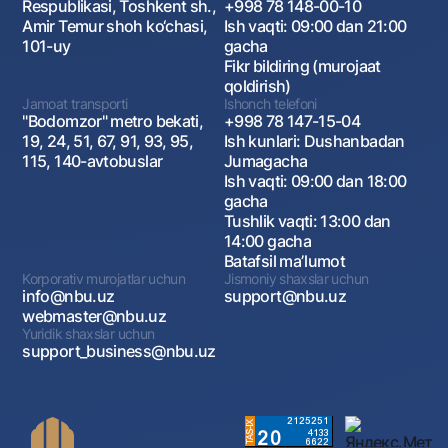
Respublikasi, Toshkent sh.,
+998 78 148-00-10
Amir Temur shoh ko‘chasi,
Ish vaqti: 09:00 dan 21:00
101-uy
gacha
Fikr bildiring (murojaat
qoldirish)
Jamoat transporti
Ishonch telefoni
"Bodomzor" metro bekati,
+998 78 147-15-04
19, 24, 51, 67, 91, 93, 95,
Ish kunlari: Dushanbadan
115, 140-avtobuslar
Jumagacha
Ish vaqti: 09:00 dan 18:00
gacha
Tushlik vaqti: 13:00 dan
14:00 gacha
Batafsil maʼlumot
Korporativ murojatlar uchun
Jismoniy shaxslar uchun
info@nbu.uz
support@nbu.uz
webmaster@nbu.uz
Yuridik shaxslar uchun
support_business@nbu.uz