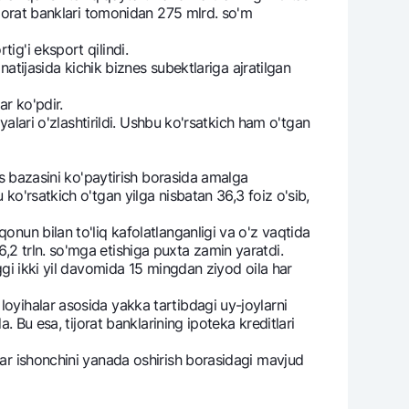
tijorat banklari tomonidan 275 mlrd. so'm
ig'i eksport qilindi.
natijasida kichik biznes subektlariga ajratilgan
r ko'pdir.
yalari o'zlashtirildi. Ushbu ko'rsatkich ham o'tgan
rs bazasini ko'paytirish borasida amalga
ko'rsatkich o'tgan yilga nisbatan 36,3 foiz o'sib,
nun bilan to'liq kafolatlanganligi va o'z vaqtida
,2 trln. so'mga etishiga puxta zamin yaratdi.
ggi ikki yil davomida 15 mingdan ziyod oila har
oyihalar asosida yakka tartibdagi uy-joylarni
. Bu esa, tijorat banklarining ipoteka kreditlari
lar ishonchini yanada oshirish borasidagi mavjud