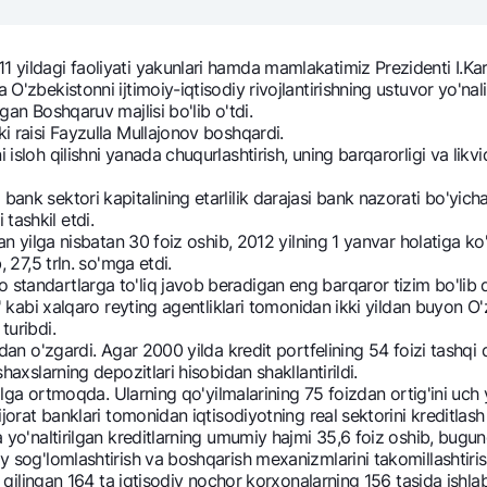
NBU’dan oltin quymalar
Garmin pay
Kumush omonat
 yildagi faoliyati yakunlari hamda mamlakatimiz Prezidenti I.K
O'zbekistonni ijtimoiy-iqtisodiy rivojlantirishning ustuvor yo'nali
Valyutalar kursi
Eskrou hisob
gan Boshqaruv majlisi bo'lib o'tdi.
Aksiyalar
Milliy mobil i
 raisi Fayzulla Mullajonov boshqardi.
 isloh qilishni yanada chuqurlashtirish, uning barqarorligi va lik
k sektori kapitalining etarlilik darajasi bank nazorati bo'yich
tashkil etdi.
gan yilga nisbatan 30 foiz oshib, 2012 yilning 1 yanvar holatiga ko'r
 27,5 trln. so'mga etdi.
standartlarga to'liq javob beradigan eng barqaror tizim bo'lib
' kabi xalqaro reyting agentliklari tomonidan ikki yildan buyon O
turibdi.
ubdan o'zgardi. Agar 2000 yilda kredit portfelining 54 foizi tashqi
shaxslarning depozitlari hisobidan shakllantirildi.
omatlar
Shaxsiy ma'lumotlarni qayta ishlashga rozilik berish
yilga ortmoqda. Ularning qo'yilmalarining 75 foizdan ortig'ini uch
tijorat banklari tomonidan iqtisodiyotning real sektorini kreditla
yo'naltirilgan kreditlarning umumiy hajmi 35,6 foiz oshib, bugung
Aloqa markazi
y sog'lomlashtirish va boshqarish mexanizmlarini takomillashti
+998 78 148-00-10
ul qilingan 164 ta iqtisodiy nochor korxonalarning 156 tasida ishlab
1344