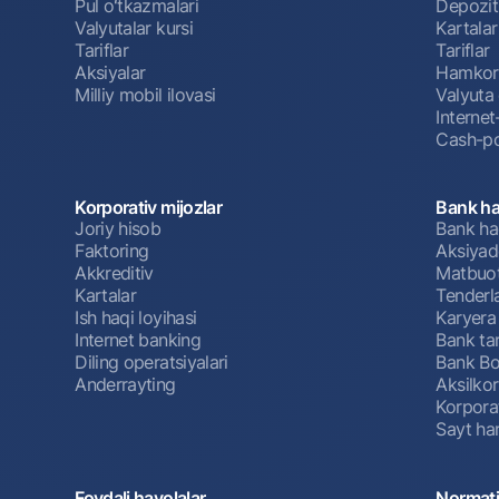
Pul oʻtkazmalari
Depozit
Valyutalar kursi
Kartalar
Tariflar
Tariflar
Aksiyalar
Hamkorl
Milliy mobil ilovasi
Valyuta 
Interne
Cash-po
Korporativ mijozlar
Bank ha
Joriy hisob
Bank ha
Faktoring
Aksiyado
Akkreditiv
Matbuot
Kartalar
Tenderl
Ish haqi loyihasi
Karyera
Internet banking
Bank tar
Diling operatsiyalari
Bank Bo
Anderrayting
Aksilko
Korpora
Sayt har
Foydali havolalar
Normati