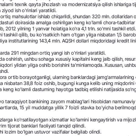
nalarni texnik qayta jihozlash va modernizatsiya qilish ishlariga 
ziyod ish o'rinlari yaratildi.
tiq mahsulotlar ishlab chiqarildi, shundan 320 mln. dollaridan ort
dasturi doirasida amalga oshirilgan keng ko'lamli chora-tadbirlar 
, 2012 yilning 1 yanvar holatiga ko'ra 4,1 trln. so'mni tashkil etdi.
ashkil qilib, bu ko'rsatkich ham o'tgan yilga nisbatan 1,5 baroba
a institutlarining 143,4 mln. AQSH dollari miqdoridagi kredit lini
rda 291 mingdan ortiq yangi ish o'rinlari yaratildi.
a oshirish, ushbu sohaga xususiy kapitalni keng jalb qilish, resu
miqdori yildan yilga oshib borishini ta'minlamoqda. Xususan, ushbu 
shdi.
a ortib borayotganligi, ularning banklardagi jamg'armalarining qo
a nisbatan 38,8 foiz oshib, bugungi kunga kelib uning miqdorini 6
 keng ko'lamli dasturning hayotga tadbiq etilishi natijasida so'n
iyo taraqqiyot bankining zayom mablag'lari hisobidan namunaviy l
artlarda, 15 yil muddatga yillik 7 foizli stavka bo'yicha berilmoqda
arga ko'rsatilayotgan xizmatlar ko'lamini kengaytirish va mijoz
 tijorat banklari faoliyati tanqid qilindi.
i lozim bo'lgan ustuvor vazifalar belgilab olindi.