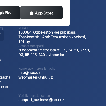
ing
Manzil
100084, O‘zbekiston Respublikasi,
Toshkent sh., Amir Temur shoh ko‘chasi,
101-uy
Jamoat transporti
"Bodomzor" metro bekati, 19, 24, 51, 67, 91,
93, 95, 115, 140-avtobuslar
a
)
Korporativ murojatlar uchun
info@nbu.uz
agacha
webmaster@nbu.uz
a
gacha
Yuridik shaxslar uchun
support_business@nbu.uz