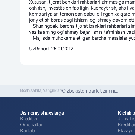
Xususan, tijorat banklari rahbarlari zimmasiga mam
oshirish, investitsion faolligini kuchaytirish, ahol
kompaniyalari tomonidan qabul qilingan xalqaro me
joriy etish borasidagi ishlarni og'ishmay davom ettir
Shuningdek, barcha tijorat banklari rahbarlari zim
vazifalarning og'ishmay bajarilishini ta'minlash vazif
Majlisda muhokama etilgan barcha masalalar yuzasi
UzReport 25.01.2012
Bosh sahifa
/
Yangiliklar
/
O'zbekiston bank tizimini...
Jismoniy shaxslarga
Kichik 
Kreditlar
Joriy h
Omonatlar
Kreditla
Kartalar
Ekvayri