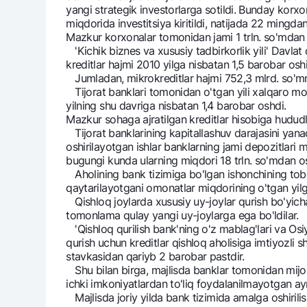
yangi strategik investorlarga sotildi. Bunday korxo
miqdorida investitsiya kiritildi, natijada 22 mingdan 
Mazkur korxonalar tomonidan jami 1 trln. so'mdan or
'Kichik biznes va xususiy tadbirkorlik yili' Davlat 
kreditlar hajmi 2010 yilga nisbatan 1,5 barobar oshib
Jumladan, mikrokreditlar hajmi 752,3 mlrd. so'mni t
Tijorat banklari tomonidan o'tgan yili xalqaro moliy
yilning shu davriga nisbatan 1,4 barobar oshdi.
Mazkur sohaga ajratilgan kreditlar hisobiga hududla
Tijorat banklarining kapitallashuv darajasini yanad
oshirilayotgan ishlar banklarning jami depozitlari 
bugungi kunda ularning miqdori 18 trln. so'mdan o
Aholining bank tizimiga bo'lgan ishonchining tobor
qaytarilayotgani omonatlar miqdorining o'tgan yilg
Qishloq joylarda xususiy uy-joylar qurish bo'yicha
tomonlama qulay yangi uy-joylarga ega bo'ldilar.
'Qishloq qurilish bank'ning o'z mablag'lari va Os
qurish uchun kreditlar qishloq aholisiga imtiyozli sh
stavkasidan qariyb 2 barobar pastdir.
Shu bilan birga, majlisda banklar tomonidan mijozl
ichki imkoniyatlardan to'liq foydalanilmayotgan ayrim
Majlisda joriy yilda bank tizimida amalga oshirilish