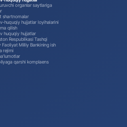
uruvchi organlar saytlariga
r
t shartnomalar
-huquqiy hujjatlar loyihalarini
a qilish
 huquqiy hujjatlar
ston Respublikasi Tashqi
y Faoliyat Milliy Bankining ish
a rejimi
a'lumotlar
iyaga qarshi komplaens