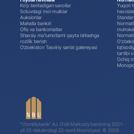
Ko'p beriladigan savollar
Yuqori t
Sotuvdagi mol-mulklar
havolala
Auksionlar
Standar
Mahalla bankiri
Normativ
Ofis va bankomatlar
muhokam
Shaxsiy ma'lumotlarni qayta ishlashga
Normativ
rozilik berish
O'zbeki
O‘zbekiston Tasviriy san’at galereyasi
Iqtisodi
tartibi v
Ochiq m
Monopol
"O'zmilliybank" AJ. OʻzR Markaziy bankning 2021-
yil 25-dekabrdagi 22-sonli litsenziyasi.
© 2026