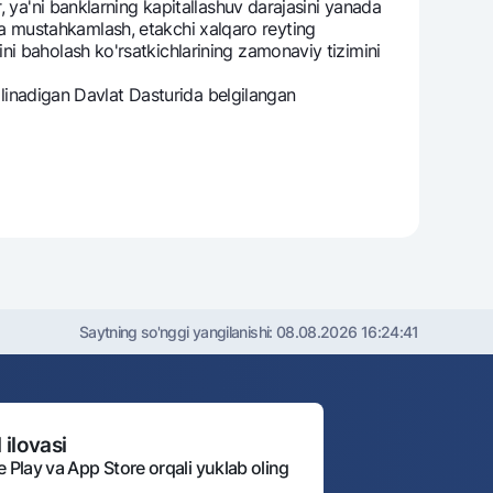
, ya'ni banklarning kapitallashuv darajasini yanada
nada mustahkamlash, etakchi xalqaro reyting
i baholash ko'rsatkichlarining zamonaviy tizimini
ilinadigan Davlat Dasturida belgilangan
Saytning so'nggi yangilanishi:
08.08.2026 16:24:41
 ilovasi
e Play va App Store orqali yuklab oling