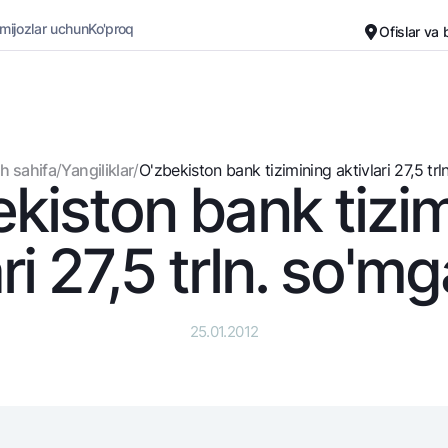
 mijozlar uchun
Ko'proq
Ofislar va
Karyera
Bank haqida
Kichik biznes uchun
Oddiy versiya
h sahifa
/
Yangiliklar
/
O'zbekiston bank tizimining aktivlari 27,5 trln.
kiston bank tizi
Oq-qora versiya
Omonatlar
Kartalar
Ovozni yoqish
Hamma uchun
Bepul
ri 27,5 trln. so'm
Jozibali
Premial
Vozmojno vse
Sayohatchiga
Talab qilib olinguncha
UzCard/HUMO
25.01.2012
Yevro
Visa
Hamma uchun USD uchun
Visa FIFA
Talab qilib olinguncha USD
Mastercard
Oltin omonat
Ish haqi