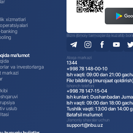
lar
ik xizmatlari
operatsiyalari
t-banking
Bizni ijtimoiy tarmoqlarda kuzatib bor
oling
qida ma'lumot
Aloqa markazi
qida
1344
rlar va investorlarga
+998 78 148-00-10
 markazi
Ish vaqti: 09:00 dan 21:00 gach
ar
Fikr bildiring (murojaat qoldirish
Ishonch telefoni
kibi
+998 78 147-15-04
shqaruvi
Ish kunlari: Dushanbadan Jum
rrupsiya
Ish vaqti: 09:00 dan 18:00 gach
tiv uslub
Tushlik vaqti: 13:00 dan 14:00 
itasi
Batafsil maʼlumot
Jismoniy shaxslar uchun
support@nbu.uz
v-huquqiy hujjatlar