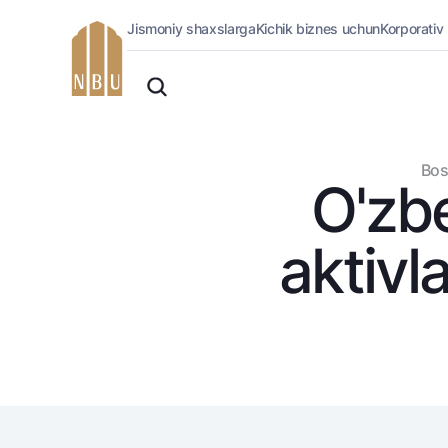
Jismoniy shaxslarga
Kichik biznes uchun
Korporativ
Onlayn-bank
O'zbek
Jismoniy shaxslarga (Milliy)
Oddiy versiya
Jismoniy shaxslarga
Biznes uchun (iBank)
Oq-qora versiya
Bos
Shaxsiy kabinet
O'zbe
Ovozni yoqish
Kreditlar
Ipoteka
aktivla
Avtokredit
Mikroqarz
Ta’lim krеditi
Overdraft
National Green