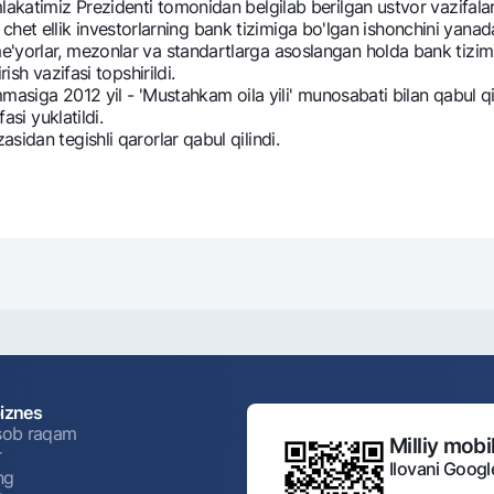
lakatimiz Prezidenti tomonidan belgilab berilgan ustvor vazifalar
i va chet ellik investorlarning bank tizimiga bo'lgan ishonchini ya
'yorlar, mezonlar va standartlarga asoslangan holda bank tizimin
ish vazifasi topshirildi.
masiga 2012 yil - 'Mustahkam oila yili' munosabati bilan qabul q
asi yuklatildi.
dan tegishli qarorlar qabul qilindi.
biznes
isob raqam
Milliy mobil
r
Ilovani Googl
ng