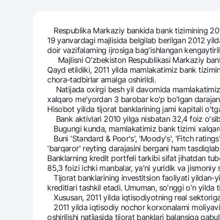
Respublika Markaziy bankida bank tizimining 2011
19 yanvardagi majlisida belgilab berilgan 2012 yilda 
Pul oʻtkazmalari
doir vazifalarning ijrosiga bag'ishlangan kengaytiril
Tariflar
Majlisni O'zbekiston Respublikasi Markaziy banki
Ko'p beriladigan savollar
Qayd etildiki, 2011 yilda mamlakatimiz bank tizimini
chora-tadbirlar amalga oshirildi.
Natijada oxirgi besh yil davomida mamlakatimiz ban
Sayt bo‘yicha qidiring
xalqaro me'yordan 3 barobar ko'p bo'lgan darajani 
Hisobot yilida tijorat banklarining jami kapitali o't
Bank aktivlari 2010 yilga nisbatan 32,4 foiz o'sib,
Bugungi kunda, mamlakatimiz bank tizimi xalqaro 
Buni 'Standard & Poor's', 'Moody's', 'Fitch ratings
'barqaror' reyting darajasini bergani ham tasdiqlab 
Banklarning kredit portfeli tarkibi sifat jihatdan t
Qidirish
Foydali havolalar
85,3 foizi ichki manbalar, ya'ni yuridik va jismoniy 
Ko'p beriladigan savollar
Matbuot markazi
Ofis va bank
Tijorat banklarining investitsion faoliyati yildan-
kreditlari tashkil etadi. Umuman, so'nggi o'n yilda 
Xususan, 2011 yilda iqtisodiyotning real sektoriga 
Bizni ijtimoiy tarmoqlarda kuzatib boring
2011 yilda iqtisodiy nochor korxonalarni moliyavi
oshirilishi natijasida tijorat banklari balansiga qab