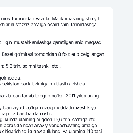
arimov tomonidan Vazirlar Mahkamasining shu yil
shlarini so'zsiz amalga oshirilishini ta'minlashga
varag‘i
lovasi
vidliligini mustahkamlashga qaratilgan aniq maqsadli
a Bazel qo'mitasi tomonidan 8 foiz etib belgilangan
a 5,3 trln. so'mni tashkil etdi.
 qolmoqda.
'zbekiston bank tizimiga muttasil ravishda
 qarzlardan tarkib topgan bo'lsa, 2011 yilda uning
 yildan ziyod bo'lgan uzoq muddatli investitsiya
sh hajmi 7 barobardan oshdi.
i kunda ularning miqdori 15,6 trln. so'mga etdi.
rish borasida noan'anaviy yondashuvning amalga
 chiqarish to'liq qayta tiklandi va ularning 110 tasi