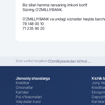
Biz bilan hamma narsaning imkoni bor!!!
Sizning O'ZMILLIYBANK.
O'ZMILLIYBANK va undagi xizmatlar haqida barcha 
78 148 00 10
71 235 90 20
Bosh sahifa
/
Yangiliklar
/
O‘zmilliybankdan ist’mol ...
Jismoniy shaxslarga
Kichik 
Kreditlar
Joriy h
Omonatlar
Kreditla
Kartalar
Ekvayri
Pul oʻtkazmalari
Depozit
Valyutalar kursi
Kartalar