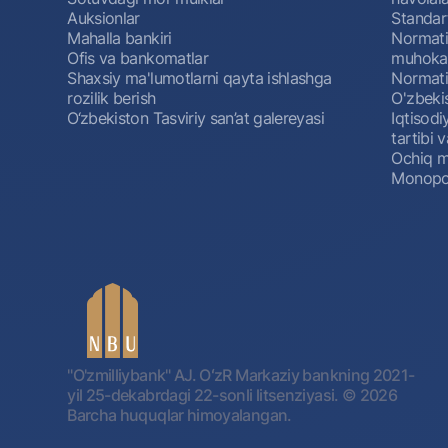
Auksionlar
Standar
Mahalla bankiri
Normativ
Ofis va bankomatlar
muhokam
Shaxsiy ma'lumotlarni qayta ishlashga
Normativ
rozilik berish
O'zbeki
O‘zbekiston Tasviriy san’at galereyasi
Iqtisodi
tartibi v
Ochiq m
Monopol
"O'zmilliybank" AJ. OʻzR Markaziy bankning 2021-
yil 25-dekabrdagi 22-sonli litsenziyasi.
© 2026
Barcha huquqlar himoyalangan.