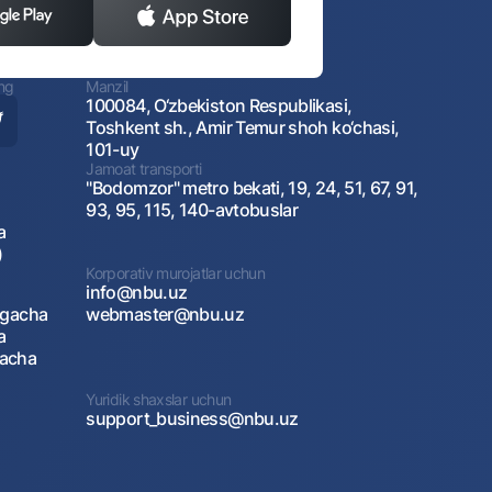
ing
Manzil
100084, O‘zbekiston Respublikasi,
Toshkent sh., Amir Temur shoh ko‘chasi,
101-uy
Jamoat transporti
"Bodomzor" metro bekati, 19, 24, 51, 67, 91,
93, 95, 115, 140-avtobuslar
a
)
Korporativ murojatlar uchun
info@nbu.uz
agacha
webmaster@nbu.uz
a
gacha
Yuridik shaxslar uchun
support_business@nbu.uz