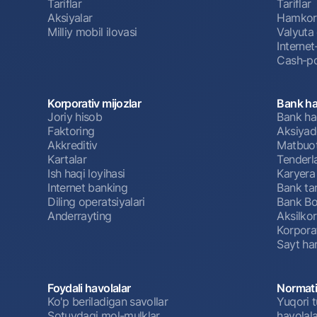
Tariflar
Tariflar
Aksiyalar
Hamkorl
Milliy mobil ilovasi
Valyuta 
Interne
Cash-po
Korporativ mijozlar
Bank ha
Joriy hisob
Bank ha
Faktoring
Aksiyado
Akkreditiv
Matbuot
Kartalar
Tenderl
Ish haqi loyihasi
Karyera
Internet banking
Bank tar
Diling operatsiyalari
Bank Bo
Anderrayting
Aksilko
Korpora
Sayt har
Foydali havolalar
Normati
Ko'p beriladigan savollar
Yuqori t
Sotuvdagi mol-mulklar
havolala