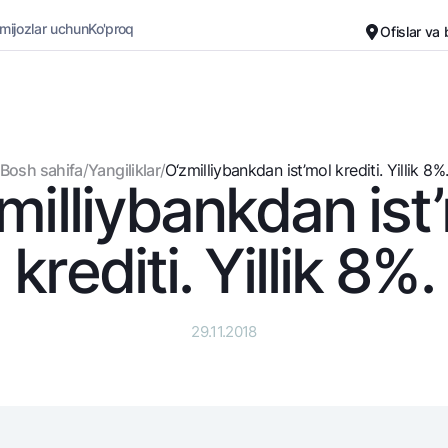
 mijozlar uchun
Ko'proq
Ofislar va
Karyera
Bank haqida
Kichik biznes uchun
Oddiy versiya
Bosh sahifa
/
Yangiliklar
/
O‘zmilliybankdan ist’mol krеditi. Yillik 8%
milliybankdan ist
Oq-qora versiya
Omonatlar
Kartalar
Ovozni yoqish
Hamma uchun
Bepul
krеditi. Yillik 8%.
Jozibali
Premial
Vozmojno vse
Sayohatchiga
Talab qilib olinguncha
UzCard/HUMO
29.11.2018
Yevro
Visa
Hamma uchun USD uchun
Visa FIFA
Talab qilib olinguncha USD
Mastercard
Oltin omonat
Ish haqi