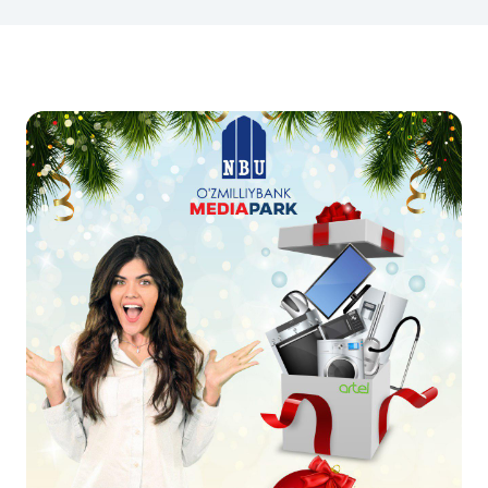
NBU’dan oltin quymalar
Garmin pay
Kumush omonat
Valyutalar kursi
Eskrou hisob
Aksiyalar
Milliy mobil i
omatlar
Shaxsiy ma'lumotlarni qayta ishlashga rozilik berish
Aloqa markazi
+998 78 148-00-10
1344