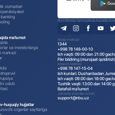
ik xizmatlari
operatsiyalari
t-banking
Bizni ijtimoiy tarmoqlarda kuzatib bor
oling
qida ma'lumot
Aloqa markazi
qida
1344
rlar va investorlarga
+998 78 148-00-10
 markazi
Ish vaqti: 09:00 dan 21:00 gach
ar
Fikr bildiring (murojaat qoldirish
Ishonch telefoni
kibi
+998 78 147-15-04
shqaruvi
Ish kunlari: Dushanbadan Jum
rrupsiya
Ish vaqti: 09:00 dan 18:00 gach
tiv uslub
Tushlik vaqti: 13:00 dan 14:00 
itasi
Batafsil maʼlumot
Jismoniy shaxslar uchun
support@nbu.uz
v-huquqiy hujjatlar
uruvchi organlar saytlariga
r