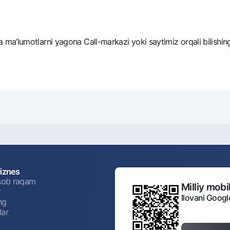
ma’lumotlarni yagona Call-markazi yoki saytimiz orqali bilishin
biznes
isob raqam
Milliy mobil
r
Ilovani Googl
ng
lar