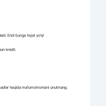
ladi. Endi bunga hojat yo‘q!
un krеdit.
romadlar haqida ma’lumotnomani unutmang.