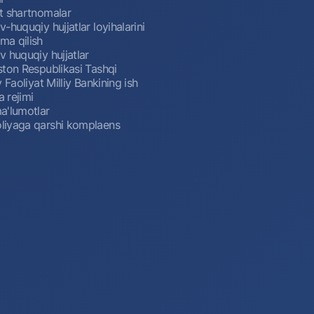
t shartnomalar
-huquqiy hujjatlar loyihalarini
a qilish
 huquqiy hujjatlar
ston Respublikasi Tashqi
y Faoliyat Milliy Bankining ish
a rejimi
a'lumotlar
iyaga qarshi komplaens