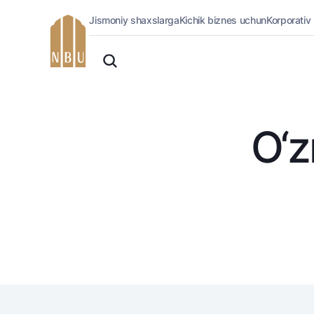
Jismoniy shaxslarga
Kichik biznes uchun
Korporativ
Onlayn-bank
O'zbek
Jismoniy shaxslarga (Milliy)
Oddiy versiya
Jismoniy shaxslarga
Biznes uchun (iBank)
Oq-qora versiya
Shaxsiy kabinet
O‘z
Ovozni yoqish
Kreditlar
Ipoteka
Avtokredit
Mikroqarz
Ta’lim krеditi
Overdraft
National Green