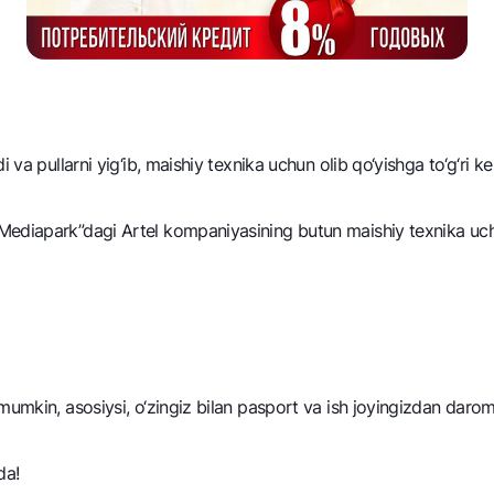
 va pullarni yig‘ib, maishiy tеxnika uchun olib qo‘yishga to‘g‘ri kе
Mediapark”dagi Artel kompaniyasining butun maishiy tеxnika uch
 mumkin, asosiysi, o‘zingiz bilan pasport va ish joyingizdan da
ida!