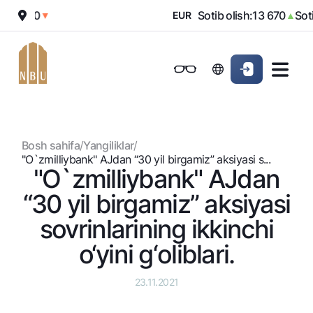
12 000
Sotib olish:
13 670
Sotis
▼
EUR
▲
Onlayn-bank
Jismoniy shaxslarga (Milliy)
Jismoniy shaxslarga (Milliy
Oddiy versiya
Jismoniy shaxslarga
Kichik biznes uchun
Korporativ mijozl
Biznes uchun (iBank)
Biznes uchun (iBank)
Oq-qora versiya
Bosh sahifa
/
Yangiliklar
/
Shaxsiy kabinet
Shaxsiy kabinet
Ovozni yoqish
Jismoniy shaxslarga
"O`zmilliybank" AJdan “30 yil birgamiz” aksiyasi s...
"O`zmilliybank" AJdan
Kreditlar
“30 yil birgamiz” aksiyasi
Ipoteka
Omonatlar
sovrinlarining ikkinchi
Avtokredit
Hamma uchun
o‘yini g‘oliblari.
Kartalar
Mikroqarz
Jozibali
Bepul
Ta’lim krеditi
Pul oʻtkazmalari
Vozmojno vse
23.11.2021
Premial
Overdraft
Talab qilib olinguncha
Valyutalar kursi