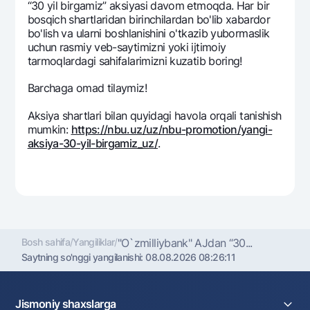
“30 yil birgamiz” aksiyasi davom etmoqda. Har bir
Ofis va bankomatlar
bosqich shartlaridan birinchilardan bo'lib xabardor
Shaxsiy ma'lumotlarni qayta ishlashga rozilik berish
bo'lish va ularni boshlanishini o'tkazib yubormaslik
uchun rasmiy veb-saytimizni yoki ijtimoiy
tarmoqlardagi sahifalarimizni kuzatib boring!
Bizni ijtimoiy tarmoqlarda kuzatib boring
Barchaga omad tilaymiz!
Aloqa markazi
+998 78 148-00-10
1344
Aksiya shartlari bilan quyidagi havola orqali tanishish
mumkin:
https://nbu.uz/uz/nbu-promotion/yangi-
aksiya-30-yil-birgamiz_uz/
.
Bosh sahifa
/
Yangiliklar
/
"O`zmilliybank" AJdan “30...
Saytning so'nggi yangilanishi:
08.08.2026 08:26:11
Jismoniy shaxslarga