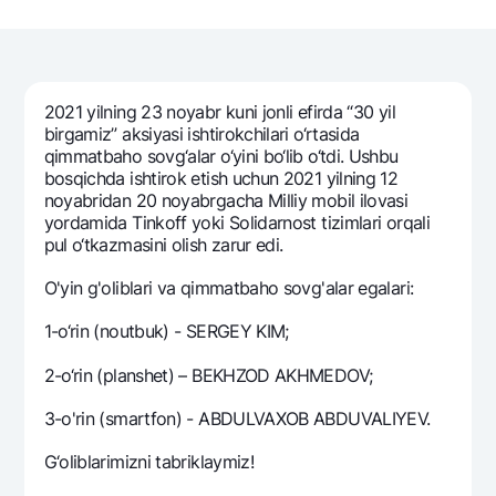
Sayohatchiga
National Green
Yevro
UzCard/HUMO
Eskrou hisobvarag‘i
Hamma uchun USD uchun
Visa
Talab qilib olinguncha USD
Tariflar
Visa FIFA
2021 yilning 23 noyabr kuni jonli efirda “30 yil
Oltin omonat
Mastercard
birgamiz” aksiyasi ishtirokchilari o‘rtasida
Aksiyalar
NBU’dan oltin quymalar
qimmatbaho sovg‘alar o‘yini bo‘lib o‘tdi. Ushbu
Ish haqi
bosqichda ishtirok etish uchun 2021 yilning 12
Kumush omonat
Milliy mobil ilovasi
Garmin pay
noyabridan 20 noyabrgacha Milliy mobil ilovasi
yordamida Tinkoff yoki Solidarnost tizimlari orqali
Ko'p beriladigan savollar
pul o‘tkazmasini olish zarur edi.
O'yin g'oliblari va qimmatbaho sovg'alar egalari:
Sayt bo‘yicha qidiring
1-o‘rin (noutbuk) - SERGEY KIM;
2-o‘rin (planshet) – BEKHZOD AKHMEDOV;
3-o'rin (smartfon) - ABDULVAXOB ABDUVALIYEV.
Qidirish
Foydali havolalar
Ko'p beriladigan savollar
G‘oliblarimizni tabriklaymiz!
Matbuot markazi