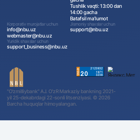
Tushlik vaqti: 13:00 dan
14:00 gacha
Batafsil maʼlumot
Korporativ murojatlar uchun
Jismoniy shaxslar uchun
info@nbu.uz
support@nbu.uz
webmaster@nbu.uz
Yuridik shaxslar uchun
support_business@nbu.uz
"O'zmilliybank" AJ. OʻzR Markaziy bankning 2021-
yil 25-dekabrdagi 22-sonli litsenziyasi.
© 2026
Barcha huquqlar himoyalangan.