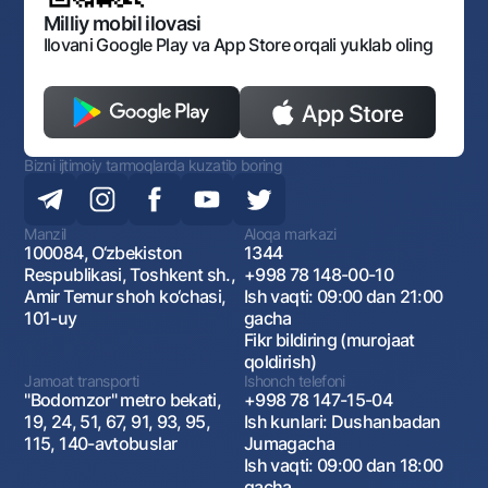
Monopoliyaga qarshi komplaens
Milliy mobil ilovasi
Ilovani Google Play va App Store orqali yuklab oling
Bizni ijtimoiy tarmoqlarda kuzatib boring
Manzil
Aloqa markazi
100084, O‘zbekiston
1344
Respublikasi, Toshkent sh.,
+998 78 148-00-10
Amir Temur shoh ko‘chasi,
Ish vaqti: 09:00 dan 21:00
101-uy
gacha
Fikr bildiring (murojaat
qoldirish)
Jamoat transporti
Ishonch telefoni
"Bodomzor" metro bekati,
+998 78 147-15-04
19, 24, 51, 67, 91, 93, 95,
Ish kunlari: Dushanbadan
115, 140-avtobuslar
Jumagacha
Ish vaqti: 09:00 dan 18:00
gacha