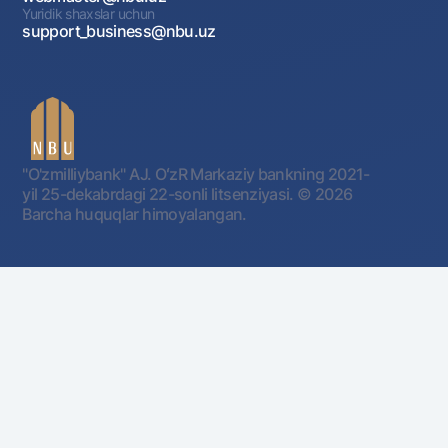
Yuridik shaxslar uchun
support_business@nbu.uz
"O'zmilliybank" AJ. OʻzR Markaziy bankning 2021-
yil 25-dekabrdagi 22-sonli litsenziyasi.
© 2026
Barcha huquqlar himoyalangan.