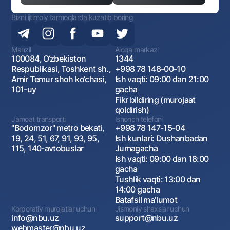
Bizni ijtimoiy tarmoqlarda kuzatib boring
Manzil
Aloqa markazi
100084, O‘zbekiston
1344
Respublikasi, Toshkent sh.,
+998 78 148-00-10
Amir Temur shoh ko‘chasi,
Ish vaqti: 09:00 dan 21:00
101-uy
gacha
Fikr bildiring (murojaat
qoldirish)
Jamoat transporti
Ishonch telefoni
"Bodomzor" metro bekati,
+998 78 147-15-04
19, 24, 51, 67, 91, 93, 95,
Ish kunlari: Dushanbadan
115, 140-avtobuslar
Jumagacha
Ish vaqti: 09:00 dan 18:00
gacha
Tushlik vaqti: 13:00 dan
14:00 gacha
Batafsil maʼlumot
Korporativ murojatlar uchun
Jismoniy shaxslar uchun
info@nbu.uz
support@nbu.uz
webmaster@nbu.uz