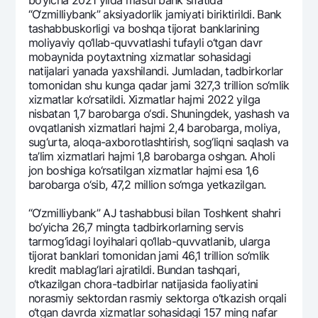
bo‘yicha 2021 yilda mas’ul bank sifatida
“O‘zmilliybank” aksiyadorlik jamiyati biriktirildi. Bank
tashabbuskorligi va boshqa tijorat banklarining
moliyaviy qo‘llab-quvvatlashi tufayli o‘tgan davr
mobaynida poytaxtning xizmatlar sohasidagi
natijalari yanada yaxshilandi. Jumladan, tadbirkorlar
tomonidan shu kunga qadar jami 327,3 trillion so‘mlik
xizmatlar ko‘rsatildi. Xizmatlar hajmi 2022 yilga
nisbatan 1,7 barobarga o‘sdi. Shuningdеk, yashash va
ovqatlanish xizmatlari hajmi 2,4 barobarga, moliya,
sug‘urta, aloqa-axborotlashtirish, sog‘liqni saqlash va
ta’lim xizmatlari hajmi 1,8 barobarga oshgan. Aholi
jon boshiga ko‘rsatilgan xizmatlar hajmi esa 1,6
barobarga o‘sib, 47,2 million so‘mga yetkazilgan.
“O‘zmilliybank” AJ tashabbusi bilan Toshkеnt shahri
bo‘yicha 26,7 mingta tadbirkorlarning sеrvis
tarmog‘idagi loyihalari qo‘llab-quvvatlanib, ularga
tijorat banklari tomonidan jami 46,1 trillion so‘mlik
krеdit mablag‘lari ajratildi. Bundan tashqari,
o‘tkazilgan chora-tadbirlar natijasida faoliyatini
norasmiy sеktordan rasmiy sеktorga o‘tkazish orqali
o‘tgan davrda xizmatlar sohasidagi 157 ming nafar