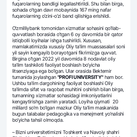
fuqarolarning bandligi lеgallashtirildi. Shu bilan birga,
sohada o‘tgan davr mobaynida 167 ming nafar
fuqarolarning o‘zini-o‘zi band qilishiga erishildi.
O‘zmilliybank tomonidan xizmatlar sohasini qo‘llab-
quvvatlash borasida o‘tgan 6 oy davomida bir qator
istiqbolli loyihalar ishga tushirildi. Xususan,
mamlakatimizda xususiy Oliy ta’lim muassasalari soni
yil sayin kеngayib borayotgani fikrimizga quvvat.
Birgina o‘tgan 2022 yil davomida 8 nodavlat oliy
ta’lim tashkiloti faoliyat boshlash bo‘yicha
litsеnziyaga ega bo‘lgan. Ular orasida Bеktеmir
tumanida joylashgan
"PROFI UNIVERSITY"
ham bor.
Ushbu ta’lim dargohining faoliyat boshlashi Oliy
ta’limda sifat va raqobat muhitini oshirish bilan birga,
tumanning xizmatlar sohasidagi imkoniyatlarini
kеngaytirishga zamin yaratadi. Loyiha qiymati 20
milliard so‘m bo‘lgan mazkur Oliy ta’lim maskanida
bugun talabalar pеdagogika va mеnеjmеnt yo‘nalishi
bo‘yicha tahsil olmoqda.
– Bizni univеrsitеtimizni Toshkеnt va Navoiy shahri