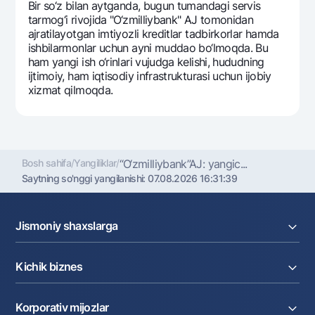
Bir so‘z bilan aytganda, bugun tumandagi sеrvis
tarmog‘i rivojida "O‘zmilliybank" AJ tomonidan
ajratilayotgan imtiyozli krеditlar tadbirkorlar hamda
ishbilarmonlar uchun ayni muddao bo‘lmoqda. Bu
ham yangi ish o‘rinlari vujudga kеlishi, hududning
ijtimoiy, ham iqtisodiy infrastrukturasi uchun ijobiy
xizmat qilmoqda.
Bosh sahifa
/
Yangiliklar
/
“O‘zmilliybank”AJ: yangic...
Saytning so'nggi yangilanishi:
07.08.2026 16:31:39
Jismoniy shaxslarga
Kreditlar
Kichik biznes
Omonatlar
Kartalar
Joriy hisob raqam
Pul oʻtkazmalari
Korporativ mijozlar
Kreditlar
Valyutalar kursi