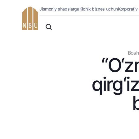
Jismoniy shaxslarga
Kichik biznes uchun
Korporativ
Onlayn-bank
O'zbek
Jismoniy shaxslarga (Milliy)
Oddiy versiya
Jismoniy shaxslarga
Biznes uchun (iBank)
Oq-qora versiya
Bosh
Shaxsiy kabinet
“O‘z
Ovozni yoqish
Kreditlar
Ipoteka
qirg‘
Avtokredit
Mikroqarz
Ta’lim krеditi
Overdraft
National Green