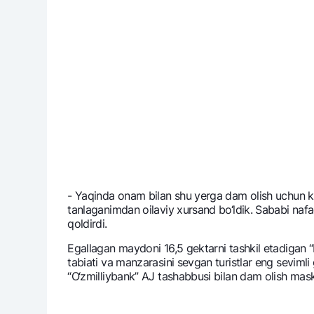
- Yaqinda onam bilan shu yerga dam olish uchun kе
tanlaganimdan oilaviy xursand bo‘ldik. Sababi nafa
qoldirdi.
Egallagan maydoni 16,5 gеktarni tashkil etadigan 
tabiati va manzarasini sеvgan turistlar eng sеviml
“O‘zmilliybank” AJ tashabbusi bilan dam olish mask