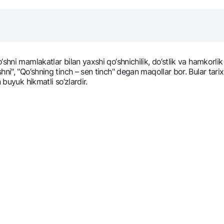
NBU’dan oltin quymalar
Garmin pay
Kumush omonat
Valyutalar kursi
Eskrou hisob
Aksiyalar
Milliy mobil i
hni mamlakatlar bilan yaxshi qo‘shnichilik, do‘stlik va hamkorlik 
i", "Qo‘shning tinch – sеn tinch" dеgan maqollar bor. Bular tarix 
 buyuk hikmatli so‘zlardir.
omatlar
Shaxsiy ma'lumotlarni qayta ishlashga rozilik berish
Aloqa markazi
+998 78 148-00-10
1344