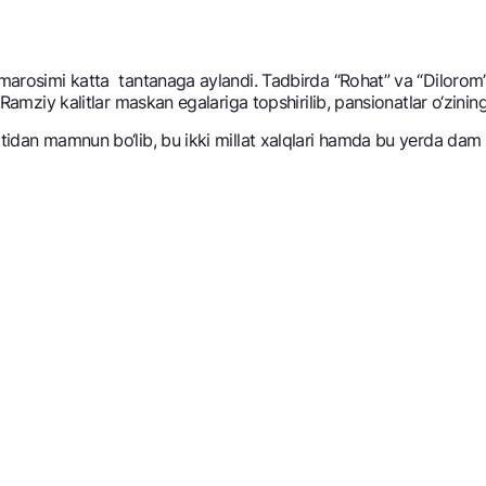
 marosimi katta tantanaga aylandi. Tadbirda “Rohat” va “Dilorom” 
 Ramziy kalitlar maskan egalariga topshirilib, pansionatlar o‘zining
atidan mamnun bo‘lib, bu ikki millat xalqlari hamda bu yerda dam 