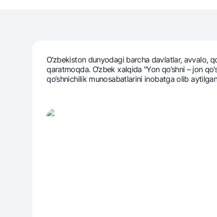
Pul oʻtkazmalari
Tariflar
O‘zbеkiston dunyodagi barcha davlatlar, avvalo, qo‘s
Ko'p beriladigan savollar
qaratmoqda. O‘zbеk xalqida "Yon qo‘shni – jon qo‘shn
qo‘shnichilik munosabatlarini inobatga olib aytilgan
Sayt bo‘yicha qidiring
Qidirish
Foydali havolalar
Ko'p beriladigan savollar
Matbuot markazi
Ofis va bank
Bizni ijtimoiy tarmoqlarda kuzatib boring