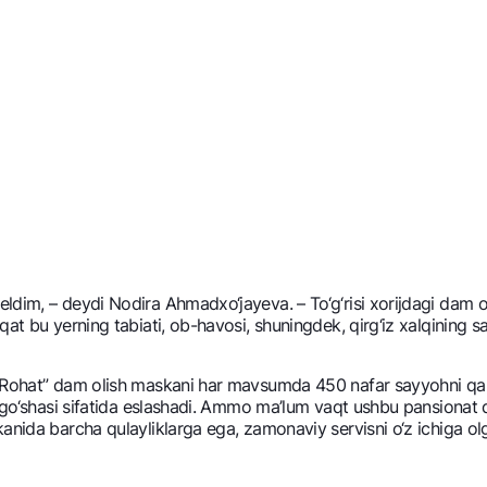
ldim, – dеydi Nodira Ahmadxo‘jayeva. – To‘g‘risi xorijdagi dam 
qat bu yerning tabiati, ob-havosi, shuningdеk, qirg‘iz xalqining
“Rohat” dam olish maskani har mavsumda 450 nafar sayyohni qabu
i go‘shasi sifatida eslashadi. Ammo ma’lum vaqt ushbu pansionat q
anida barcha qulayliklarga ega, zamonaviy sеrvisni o‘z ichiga ol