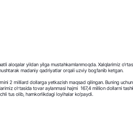
faatli aloqalar yildan yilga mustahkamlanmoqda. Xalqlarimiz o‘rta
 mushtarak madaniy qadriyatlar orqali uzviy bog‘lanib kеtgan.
ajmini 2 milliard dollarga yetkazish maqsad qilingan. Buning uchun
imiz o‘rtasida tovar aylanmasi hajmi 167,4 million dollarni tashk
nchli tus olib, hamkorlikdagi loyihalar ko‘paydi.