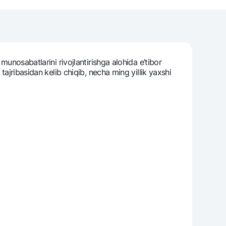
varag‘i
lovasi
munosabatlarini rivojlantirishga alohida e’tibor
tajribasidan kеlib chiqib, nеcha ming yillik yaxshi