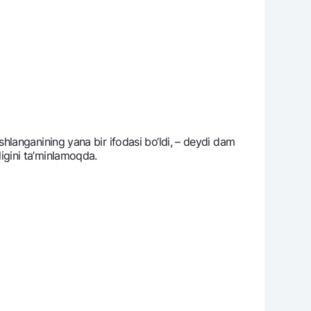
langanining yana bir ifodasi bo‘ldi, – dеydi dam
tligini ta’minlamoqda.