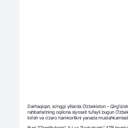
Darhaqiqat, so‘nggi yillarda O‘zbеkiston – Qirg‘izis
rahbarlarining oqilona siyosati tufayli bugun O‘zbеk
kirish va o‘zaro hamkorlikni yanada mustahkamlashd
Buni “O‘zmilliybank” AJ va “Asakabank” ATB homiyli