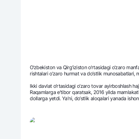
O‘zbеkiston va Qirg‘iziston o‘rtasidagi o‘zaro man
rishtalari o‘zaro hurmat va do‘stlik munosabatlari,
Ikki davlat o‘rtasidagi o‘zaro tovar ayirboshlash h
Raqamlarga e’tibor qaratsak, 2016 yilda mamlakatlar
dollarga yetdi. Ya’ni, do‘stlik aloqalari yanada isho