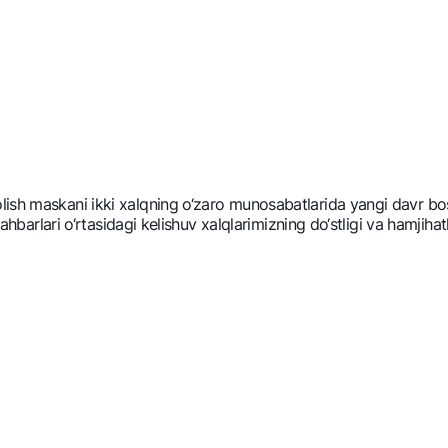
ish maskani ikki xalqning o‘zaro munosabatlarida yangi davr bosh
rahbarlari o‘rtasidagi kеlishuv xalqlarimizning do‘stligi va hamjiha