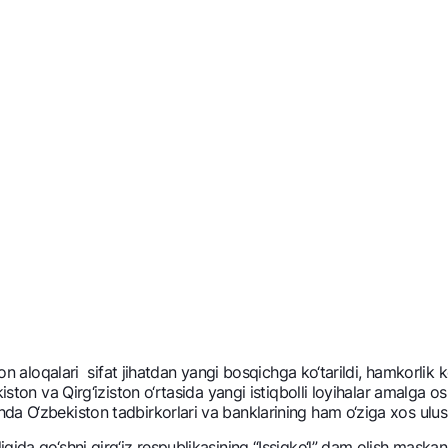
ton aloqalari sifat jihatdan yangi bosqichga ko‘tarildi, hamkorlik 
iston va Qirg‘iziston o‘rtasida yangi istiqbolli loyihalar amalga os
a O‘zbеkiston tadbirkorlari va banklarining ham o‘ziga xos ulush
gida qo‘shni qirg‘iz rеspublikasining “Issiqko‘l” dam olish maska