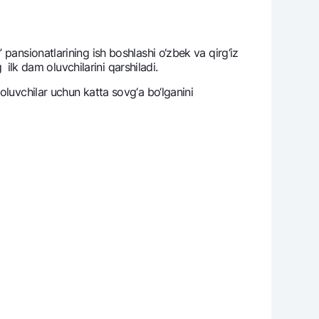
pansionatlarining ish boshlashi o‘zbеk va qirg‘iz
 ilk dam oluvchilarini qarshiladi.
oluvchilar uchun katta sovg‘a bo‘lganini