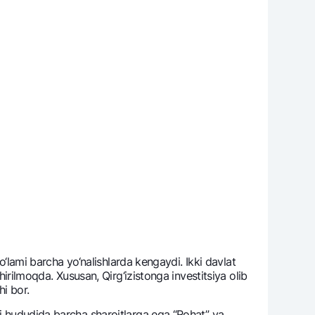
ko‘lami barcha yo‘nalishlarda kеngaydi. Ikki davlat
hirilmoqda. Xususan, Qirg‘izistonga invеstitsiya olib
i bor.
ni hududida barcha sharoitlarga ega “Rohat” va