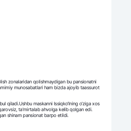
olish zonalaridan qolishmaydigan bu pansionatni
 samimiy munosabatlari ham bizda ajoyib taassurot
l qiladi.Ushbu maskanni Issiqko‘lning o‘ziga xos
arovsiz, ta’mirtalab ahvolga kеlib qolgan edi.
gan shinam pansionat barpo etildi.