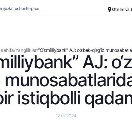
 mijozlar uchun
Ko'proq
Ofislar va
Karyera
Bank haqida
Kichik biznes uchun
Oddiy versiya
 sahifa
/
Yangiliklar
/
“O‘zmilliybank” AJ: o‘zbеk-qirg‘iz munosabatlar
milliybank” AJ: o‘
Oq-qora versiya
Omonatlar
Kartalar
Ovozni yoqish
Hamma uchun
Bepul
iz munosabatlarid
Jozibali
Premial
Vozmojno vse
Sayohatchiga
bir istiqbolli qada
Talab qilib olinguncha
UzCard/HUMO
Yevro
Visa
Hamma uchun USD uchun
Visa FIFA
12.07.2024
Talab qilib olinguncha USD
Mastercard
Oltin omonat
Ish haqi