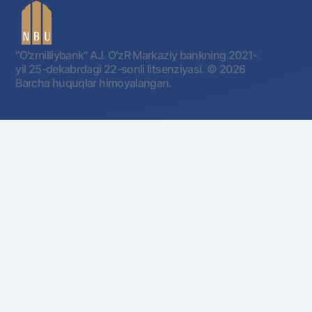
"O'zmilliybank" AJ. OʻzR Markaziy bankning 2021-
yil 25-dekabrdagi 22-sonli litsenziyasi.
© 2026
Barcha huquqlar himoyalangan.