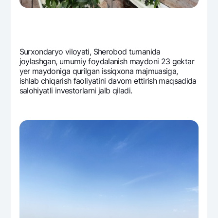
Ofis va bankomatlar
Shaxsiy ma'lumotlarni qayta ishlashga rozilik berish
Bizni ijtimoiy tarmoqlarda kuzatib boring
Surxondaryo viloyati, Sherobod tumanida
joylashgan, umumiy foydalanish maydoni 23 gektar
yer maydoniga qurilgan issiqxona majmuasiga,
Aloqa markazi
+998 78 148-00-10
1344
ishlab chiqarish faoliyatini davom ettirish maqsadida
salohiyatli investorlarni jalb qiladi.