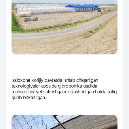
Issiqxona хorijiy davlatda ishlab chiqarilgan
texnologiyalar asosida gidroponika usulida
mahsulotlar yetishtirishga moslashtirilgan holda to‘liq
qurib bitkazilgan.