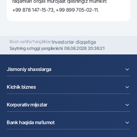
raqamlari orqali murojaat qilishingiz mumkin:
+99 878 147-15-73, +99 899 705-02-11.
Bosh sahifa
/
Yangiliklar
/
Investorlar diqqatiga
Saytning so'nggi yangilanishi:
08.08.2026 20:36:21
Jismoniy shaxslarga
Kreditlar
Kichik biznes
Omonatlar
Kartalar
Joriy hisob raqam
Pul oʻtkazmalari
Korporativ mijozlar
Kreditlar
Valyutalar kursi
Ekvayring
Tariflar
Joriy hisob
Depozitlar
Aksiyalar
Bank haqida ma'lumot
Faktoring
Kartalar
Milliy mobil ilovasi
Akkreditiv
Tariflar
Bank haqida