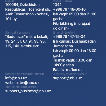
Manzil
Aloqa markazi
100084, O‘zbekiston
1344
Respublikasi, Toshkent sh.,
+998 78 148-00-10
Amir Temur shoh ko‘chasi,
Ish vaqti: 09:00 dan 21:00
101-uy
gacha
Fikr bildiring (murojaat
qoldirish)
Jamoat transporti
Ishonch telefoni
"Bodomzor" metro bekati,
+998 78 147-15-04
19, 24, 51, 67, 91, 93, 95,
Ish kunlari: Dushanbadan
115, 140-avtobuslar
Jumagacha
Ish vaqti: 09:00 dan 18:00
gacha
Tushlik vaqti: 13:00 dan
14:00 gacha
Batafsil maʼlumot
Korporativ murojatlar uchun
Jismoniy shaxslar uchun
info@nbu.uz
support@nbu.uz
webmaster@nbu.uz
Yuridik shaxslar uchun
support_business@nbu.uz