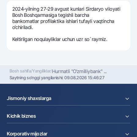
Sayohatchiga
National Green
Yevro
2024-yilning 27-29 avgust kunlari Sirdaryo viloyati
UzCard/HUMO
Eskrou hisobvarag‘i
Hamma uchun USD uchun
Bosh Boshqarmasiga tegishli barcha
Visa
bankomatlar profilaktika ishlari tufayli vaqtincha
Talab qilib olinguncha USD
Tariflar
o‘chiriladi.
Visa FIFA
Oltin omonat
Mastercard
Aksiyalar
Keltirilgan noqulayliklar uchun uzr so`raymiz.
NBU’dan oltin quymalar
Ish haqi
Kumush omonat
Milliy mobil ilovasi
Garmin pay
Ko'p beriladigan savollar
Bosh sahifa
/
Yangiliklar
/
Hurmatli "O‘zmilliybank" ...
Saytning so'nggi yangilanishi:
09.08.2026 15:46:27
Sayt bo‘yicha qidiring
Jismoniy shaxslarga
Kreditlar
Kichik biznes
Qidirish
Foydali havolalar
Omonatlar
Ko'p beriladigan savollar
Kartalar
Joriy hisob raqam
Pul oʻtkazmalari
Matbuot markazi
Korporativ mijozlar
Kreditlar
Valyutalar kursi