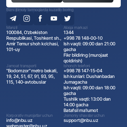
Bizni ijtimoiy tarmoqlarda kuzatib boring
Manzil
Aloqa markazi
100084, O‘zbekiston
1344
Respublikasi, Toshkent sh.,
+998 78 148-00-10
Amir Temur shoh ko‘chasi,
Ish vaqti: 09:00 dan 21:00
101-uy
gacha
Fikr bildiring (murojaat
qoldirish)
Jamoat transporti
Ishonch telefoni
"Bodomzor" metro bekati,
+998 78 147-15-04
19, 24, 51, 67, 91, 93, 95,
Ish kunlari: Dushanbadan
115, 140-avtobuslar
Jumagacha
Ish vaqti: 09:00 dan 18:00
gacha
Tushlik vaqti: 13:00 dan
14:00 gacha
Batafsil maʼlumot
Korporativ murojatlar uchun
Jismoniy shaxslar uchun
info@nbu.uz
support@nbu.uz
webmaster@nbu.uz