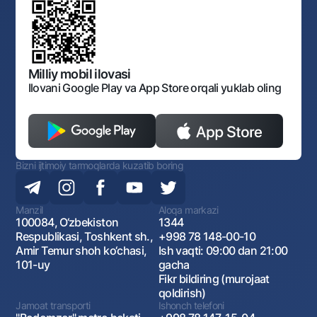
Normativ-huquqiy hujjatlar loyihalarini muhokama qilish
Shaxsiy ma'lumotlarni qayta ishlashga rozilik berish
Korporativ uslub
Normativ huquqiy hujjatlar
O‘zbekiston Tasviriy san’at galereyasi
Sayt haritasi
O'zbekiston Respublikasi Tashqi Iqtisodiy Faoliyat Milliy
Bankining ish tartibi va rejimi
Ochiq ma'lumotlar
Monopoliyaga qarshi komplaens
Milliy mobil ilovasi
Ilovani Google Play va App Store orqali yuklab oling
Bizni ijtimoiy tarmoqlarda kuzatib boring
Manzil
Aloqa markazi
100084, O‘zbekiston
1344
Respublikasi, Toshkent sh.,
+998 78 148-00-10
Amir Temur shoh ko‘chasi,
Ish vaqti: 09:00 dan 21:00
101-uy
gacha
Fikr bildiring (murojaat
qoldirish)
Jamoat transporti
Ishonch telefoni