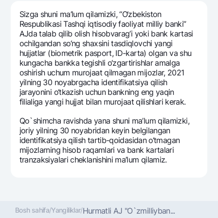
Sayohatchiga
National Green
Yevro
Sizga shuni ma’lum qilamizki, “O‘zbekiston
UzCard/HUMO
Eskrou hisobvarag‘i
Hamma uchun USD uchun
Respublikasi Tashqi iqtisodiy faoliyat milliy banki”
Visa
AJda talab qilib olish hisobvarag‘i yoki bank kartasi
Talab qilib olinguncha USD
Tariflar
ochilgandan so‘ng shaxsini tasdiqlovchi yangi
Visa FIFA
Oltin omonat
hujjatlar (biometrik pasport, ID-karta) olgan va shu
Mastercard
Aksiyalar
kungacha bankka tegishli o‘zgartirishlar amalga
NBU’dan oltin quymalar
oshirish uchum murojaat qilmagan mijozlar, 2021
Ish haqi
Kumush omonat
yilning 30 noyabrgacha identifikatsiya qilish
Milliy mobil ilovasi
Garmin pay
jarayonini o‘tkazish uchun bankning eng yaqin
filialiga yangi hujjat bilan murojaat qilishlari kerak.
Ko'p beriladigan savollar
Qo`shimcha ravishda yana shuni ma’lum qilamizki,
joriy yilning 30 noyabridan keyin belgilangan
Sayt bo‘yicha qidiring
identifikatsiya qilish tartib-qoidasidan o‘tmagan
mijozlarning hisob raqamlari va bank kartalari
tranzaksiyalari cheklanishini ma’lum qilamiz.
Qidirish
Foydali havolalar
Ko'p beriladigan savollar
Bosh sahifa
/
Yangiliklar
/
Hurmatli AJ "O`zmilliyban...
Matbuot markazi