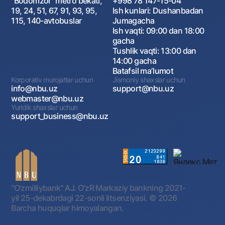
"Bodomzor" metro bekati,
+998 78 147-15-04
19, 24, 51, 67, 91, 93, 95,
Ish kunlari: Dushanbadan
115, 140-avtobuslar
Jumagacha
Ish vaqti: 09:00 dan 18:00
gacha
Tushlik vaqti: 13:00 dan
14:00 gacha
Batafsil maʼlumot
Korporativ murojatlar uchun
Jismoniy shaxslar uchun
info@nbu.uz
support@nbu.uz
webmaster@nbu.uz
Yuridik shaxslar uchun
support_business@nbu.uz
"O'zmilliybank" AJ. OʻzR Markaziy bankning 2021-
yil 25-dekabrdagi 22-sonli litsenziyasi.
© 2026
Barcha huquqlar himoyalangan.