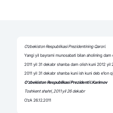
Pul oʻtkazmalari
Tariflar
Ko'p beriladigan savollar
O‘zbekiston Respublikasi Prezidentining Qarori
.
Sayt bo‘yicha qidiring
Yangi yil bayrami munosabati bilan aholining dam o
2011 yil 31 dekabr shanba dam olish kuni 2012 yil 
2011 yil 31 dekabr shanba kuni ish kuni deb e’lon qil
Qidirish
O‘zbekiston Respublikasi Prezidenti I.Karimov
Foydali havolalar
Ko'p beriladigan savollar
Matbuot markazi
Ofis va bank
Toshkent shahri, 2011 yil 26 dekabr
O‘zA 26.12.2011
Bizni ijtimoiy tarmoqlarda kuzatib boring