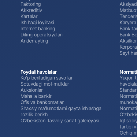
Faktoring
Aksiyado
Akkreditiv
Matbuot
Kartalar
Tenderl
Ish haqi loyihasi
Karyera
Internet banking
Bank tar
Diling operatsiyalari
Bank Bo
Anderrayting
Aksilko
Korpora
Sayt har
Foydali havolalar
Normati
Ko'p beriladigan savollar
Yuqori t
Sotuvdagi mol-mulklar
havolala
Auksionlar
Standar
Mahalla bankiri
Normativ
Ofis va bankomatlar
muhokam
Shaxsiy ma'lumotlarni qayta ishlashga
Normativ
rozilik berish
O'zbeki
O‘zbekiston Tasviriy san’at galereyasi
Iqtisodi
tartibi v
Ochiq m