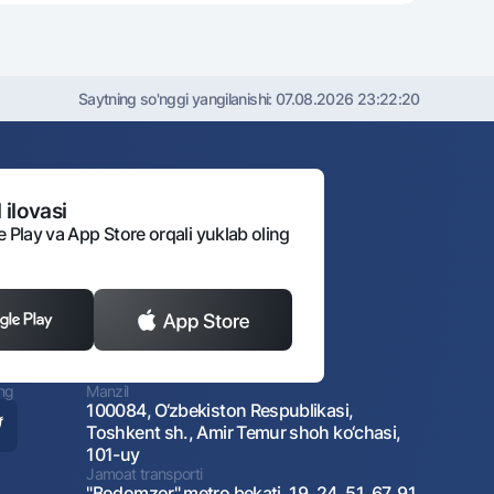
Saytning so'nggi yangilanishi:
07.08.2026 23:22:20
 ilovasi
e Play va App Store orqali yuklab oling
ing
Manzil
100084, O‘zbekiston Respublikasi,
Toshkent sh., Amir Temur shoh ko‘chasi,
101-uy
Jamoat transporti
"Bodomzor" metro bekati, 19, 24, 51, 67, 91,