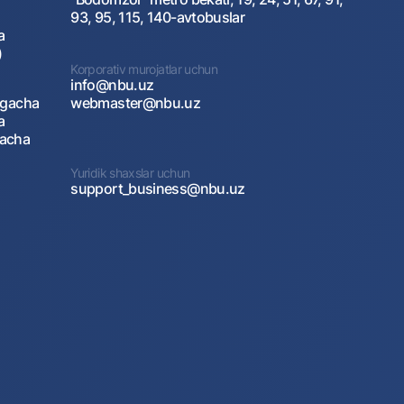
93, 95, 115, 140-avtobuslar
a
)
Korporativ murojatlar uchun
info@nbu.uz
agacha
webmaster@nbu.uz
a
gacha
Yuridik shaxslar uchun
support_business@nbu.uz