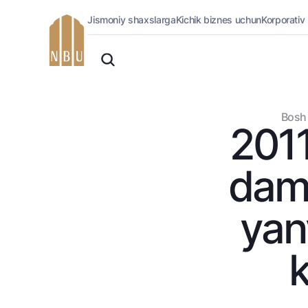
Jismoniy shaxslarga
Kichik biznes uchun
Korporativ
Onlayn-bank
O'zbek
Jismoniy shaxslarga (Milliy)
Oddiy versiya
Jismoniy shaxslarga
Biznes uchun (iBank)
Oq-qora versiya
Bosh 
Shaxsiy kabinet
2011
Ovozni yoqish
Kreditlar
Ipoteka
dam 
Avtokredit
Mikroqarz
yan
Ta’lim krеditi
Overdraft
k
National Green