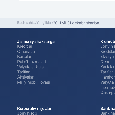
Bosh sahifa
/
Yangiliklar
/
2011 yil 31 dekabr shanba...
Jismoniy shaxslarga
Kichik 
Kreditlar
Joriy h
Omonatlar
Kreditla
Kartalar
Ekvayri
Pul oʻtkazmalari
Depozit
Valyutalar kursi
Kartalar
Tariflar
Tariflar
Aksiyalar
Hamkorl
Milliy mobil ilovasi
Valyuta 
Interne
Cash-po
Korporativ mijozlar
Bank ha
Joriy hisob
Bank ha