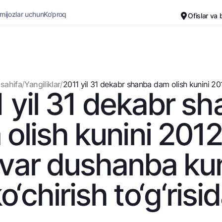
 mijozlar uchun
Ko'proq
Ofislar va
Karyera
Bank haqida
Kichik biznes uchun
Oddiy versiya
sahifa
/
Yangiliklar
/
2011 yil 31 dekabr shanba dam olish kunini 2012
 yil 31 dekabr s
Oq-qora versiya
Omonatlar
Kartalar
Ovozni yoqish
Hamma uchun
Bepul
olish kunini 2012 
Jozibali
Premial
Vozmojno vse
Sayohatchiga
var dushanba ku
Talab qilib olinguncha
UzCard/HUMO
Yevro
Visa
o‘chirish to‘g‘risi
Hamma uchun USD uchun
Visa FIFA
Talab qilib olinguncha USD
Mastercard
Oltin omonat
Ish haqi