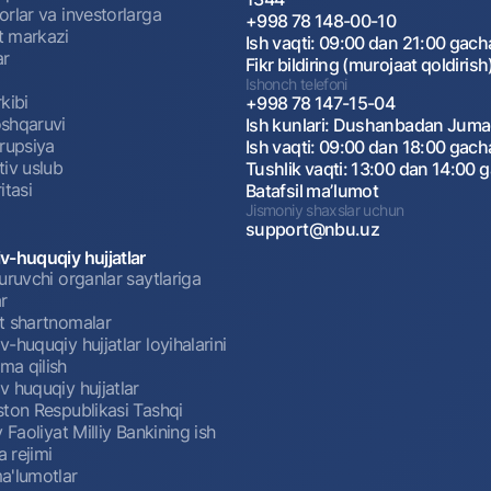
rlar va investorlarga
+998 78 148-00-10
 markazi
Ish vaqti: 09:00 dan 21:00 gach
ar
Fikr bildiring (murojaat qoldirish
Ishonch telefoni
kibi
+998 78 147-15-04
shqaruvi
Ish kunlari: Dushanbadan Jum
rrupsiya
Ish vaqti: 09:00 dan 18:00 gach
tiv uslub
Tushlik vaqti: 13:00 dan 14:00 
itasi
Batafsil maʼlumot
Jismoniy shaxslar uchun
support@nbu.uz
v-huquqiy hujjatlar
uruvchi organlar saytlariga
r
t shartnomalar
-huquqiy hujjatlar loyihalarini
a qilish
 huquqiy hujjatlar
ston Respublikasi Tashqi
y Faoliyat Milliy Bankining ish
a rejimi
a'lumotlar