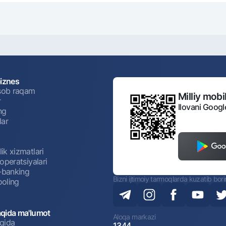
biznes
isob raqam
Milliy mobil
r
Ilovani Googl
ng
lar
ik xizmatlari
operatsiyalari
t-banking
Bizni ijtimoiy tarmoqlarda kuzatib bor
oling
qida ma'lumot
Aloqa markazi
qida
1344