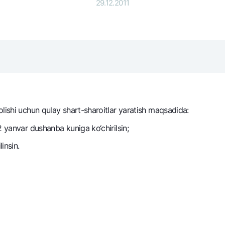
29.12.2011
NBU’dan oltin quymalar
Garmin pay
Kumush omonat
Valyutalar kursi
Eskrou hisob
Aksiyalar
Milliy mobil i
lishi uchun qulay shart-sharoitlar yaratish maqsadida:
2 yanvar dushanba kuniga ko‘chirilsin;
insin.
omatlar
Shaxsiy ma'lumotlarni qayta ishlashga rozilik berish
Aloqa markazi
+998 78 148-00-10
1344