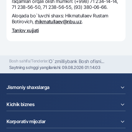
raqamlari orqali olish mumkin: (+998) 71 234-14-14,
Ofis va bankomatlar
71 238-56-50, 71 238-56-55, (93) 380-06-66.
Shaxsiy ma'lumotlarni qayta ishlashga rozilik berish
Aloqada bo`luvchi shaxs: Hikmatullaev Rustam
Botirovich,
rhikmatullaev@nbu.uz
.
Bizni ijtimoiy tarmoqlarda kuzatib boring
Tanlov xujjati
Aloqa markazi
+998 78 148-00-10
1344
Bosh sahifa
/
Tenderlar
/
O`zmilliybank Bosh ofisni...
Saytning so'nggi yangilanishi:
09.08.2026 01:14:03
Jismoniy shaxslarga
Kreditlar
Kichik biznes
Omonatlar
Kartalar
Joriy hisob raqam
Pul oʻtkazmalari
Korporativ mijozlar
Kreditlar
Valyutalar kursi
Ekvayring
Tariflar