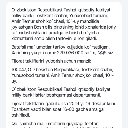
Sayohatchiga
National Green
Yevro
UzCard/HUMO
O`zbekiston Respublikasi Tashqi iqtisodiy faoliyat
Eskrou hisobvarag‘i
Hamma uchun USD uchun
milliy banki Toshkent shahar, Yunusobod tumani,
Visa
Amir Temur shoh ko`chasi, 101-uy manzilida
Talab qilib olinguncha USD
Tariflar
Visa FIFA
joylashgan Bosh ofis binosining ichki xonalarida joriy
Oltin omonat
ta`mirlash ishlarini amalga oshirish bo`yicha
Mastercard
Aksiyalar
xizmatlarni sotib olish tanlovini e`lon qiladi.
NBU’dan oltin quymalar
Ish haqi
Batafsil ma`lumotlar tanlov xujjatida ko`rsatilgan.
Kumush omonat
Milliy mobil ilovasi
Garmin pay
Xaridning yuqori narhi: 279 036 000 so`m, QQS siz.
Tijorat takliflarini yuborish uchun manzil:
Ko'p beriladigan savollar
100047, O`zbekiston Respublikasi, Toshkent shahri,
Yunusobod tumani, Amir Temur shoҳ ko`chasi, 101-
Sayt bo‘yicha qidiring
uy.
O`zbekiston Respublikasi Tashqi iqtisodiy faoliyat
milliy banki Ishlar boshqarmasi departamenti.
Tijorat takliflarini qabul qilish 2019 yil 16 dekabr kuni
Qidirish
Toshkent vaqti bilan soat 16-00 gacha amalga
Foydali havolalar
oshiriladi.
Ko'p beriladigan savollar
Qo`shimcha ma`lumotlarni quyidagi telefon
Matbuot markazi