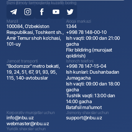
Bizni ijtimoiy tarmoqlarda kuzatib boring
Manzil
Aloqa markazi
100084, O‘zbekiston
1344
Respublikasi, Toshkent sh.,
+998 78 148-00-10
Amir Temur shoh ko‘chasi,
Ish vaqti: 09:00 dan 21:00
101-uy
gacha
Fikr bildiring (murojaat
qoldirish)
Jamoat transporti
Ishonch telefoni
"Bodomzor" metro bekati,
+998 78 147-15-04
19, 24, 51, 67, 91, 93, 95,
Ish kunlari: Dushanbadan
115, 140-avtobuslar
Jumagacha
Ish vaqti: 09:00 dan 18:00
gacha
Tushlik vaqti: 13:00 dan
14:00 gacha
Batafsil maʼlumot
Korporativ murojatlar uchun
Jismoniy shaxslar uchun
info@nbu.uz
support@nbu.uz
webmaster@nbu.uz
Yuridik shaxslar uchun