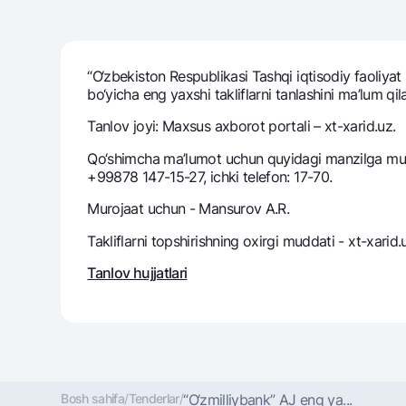
“O‘zbekiston Respublikasi Tashqi iqtisodiy faoliyat 
Pul oʻtkazmalari
bo‘yicha eng yaxshi takliflarni tanlashini ma’lum qila
Tariflar
Ko'p beriladigan savollar
Tanlov joyi: Maxsus axborot portali – xt-xarid.uz.
Qo‘shimcha ma’lumot uchun quyidagi manzilga muroj
+99878 147-15-27, ichki telefon: 17-70.
Sayt bo‘yicha qidiring
Murojaat uchun - Mansurov A.R.
Takliflarni topshirishning oxirgi muddati - xt-xarid
Tanlov hujjatlari
Qidirish
Foydali havolalar
Ko'p beriladigan savollar
Matbuot markazi
Ofis va bank
Bizni ijtimoiy tarmoqlarda kuzatib boring
Bosh sahifa
/
Tenderlar
/
“O‘zmilliybank” AJ eng ya...