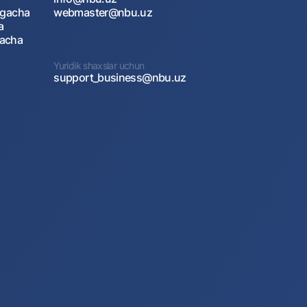
agacha
webmaster@nbu.uz
a
gacha
Yuridik shaxslar uchun
support_business@nbu.uz