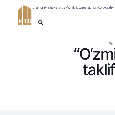
Jismoniy shaxslarga
Kichik biznes uchun
Korporativ
Onlayn-bank
O'zbek
Jismoniy shaxslarga (Milliy)
Oddiy versiya
Jismoniy shaxslarga
Biznes uchun (iBank)
Oq-qora versiya
Bos
Shaxsiy kabinet
“O‘zmi
Ovozni yoqish
Kreditlar
Ipoteka
takli
Avtokredit
Mikroqarz
Ta’lim krеditi
Overdraft
National Green