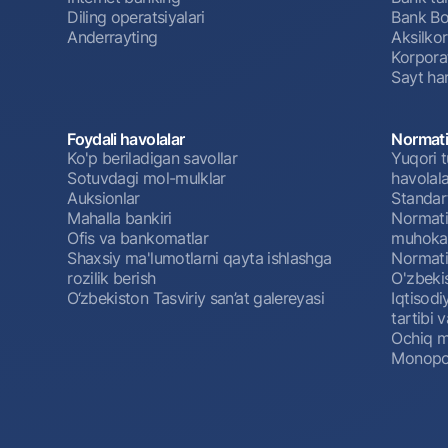
Diling operatsiyalari
Bank Bo
Anderrayting
Aksilko
Korpora
Sayt har
Foydali havolalar
Normati
Ko'p beriladigan savollar
Yuqori t
Sotuvdagi mol-mulklar
havolala
Auksionlar
Standar
Mahalla bankiri
Normativ
Ofis va bankomatlar
muhokam
Shaxsiy ma'lumotlarni qayta ishlashga
Normativ
rozilik berish
O'zbeki
O‘zbekiston Tasviriy san’at galereyasi
Iqtisodi
tartibi v
Ochiq m
Monopol