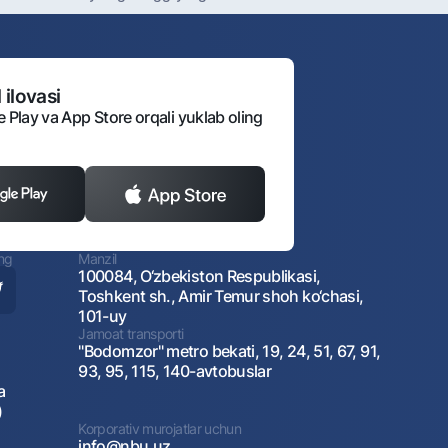
 ilovasi
e Play va App Store orqali yuklab oling
ing
Manzil
100084, O‘zbekiston Respublikasi,
Toshkent sh., Amir Temur shoh ko‘chasi,
101-uy
Jamoat transporti
"Bodomzor" metro bekati, 19, 24, 51, 67, 91,
93, 95, 115, 140-avtobuslar
a
)
Korporativ murojatlar uchun
info@nbu.uz