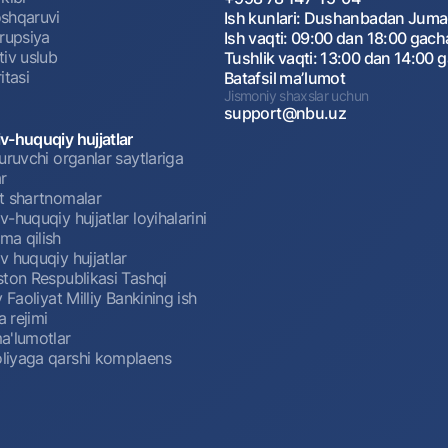
shqaruvi
Ish kunlari: Dushanbadan Jum
rrupsiya
Ish vaqti: 09:00 dan 18:00 gach
tiv uslub
Tushlik vaqti: 13:00 dan 14:00 
itasi
Batafsil maʼlumot
Jismoniy shaxslar uchun
support@nbu.uz
v-huquqiy hujjatlar
uruvchi organlar saytlariga
r
t shartnomalar
-huquqiy hujjatlar loyihalarini
a qilish
 huquqiy hujjatlar
ston Respublikasi Tashqi
y Faoliyat Milliy Bankining ish
a rejimi
a'lumotlar
iyaga qarshi komplaens