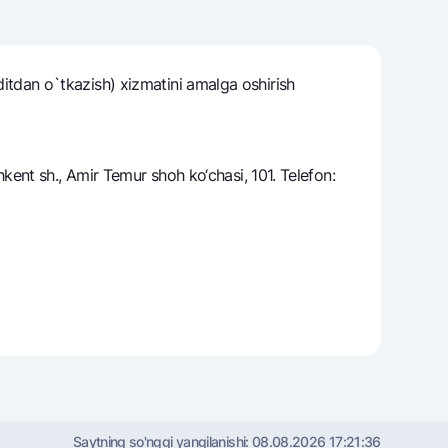
uditdan o`tkazish) xizmatini amalga oshirish
varag‘i
lovasi
ent sh., Amir Temur shoh ko‘chasi, 101. Telefon:
Saytning so'nggi yangilanishi:
08.08.2026 17:21:36