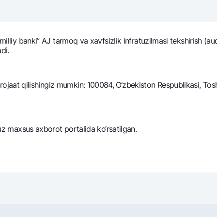
NBU’dan oltin quymalar
Garmin pay
Kumush omonat
milliy banki” AJ tarmoq va xavfsizlik infratuzilmasi tekshirish (a
Valyutalar kursi
Eskrou hisob
di.
Aksiyalar
Milliy mobil i
aat qilishingiz mumkin: 100084, O‘zbekiston Respublikasi, Toshk
.uz maxsus axborot portalida ko‘rsatilgan.
omatlar
Shaxsiy ma'lumotlarni qayta ishlashga rozilik berish
Aloqa markazi
+998 78 148-00-10
1344