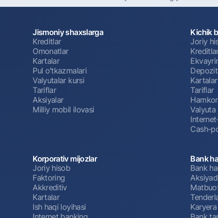
Jismoniy shaxslarga
Kichik 
Kreditlar
Joriy h
Omonatlar
Kreditla
Kartalar
Ekvayri
Pul oʻtkazmalari
Depozit
Valyutalar kursi
Kartalar
Tariflar
Tariflar
Aksiyalar
Hamkorl
Milliy mobil ilovasi
Valyuta 
Interne
Cash-po
Korporativ mijozlar
Bank ha
Joriy hisob
Bank ha
Faktoring
Aksiyado
Akkreditiv
Matbuot
Kartalar
Tenderl
Ish haqi loyihasi
Karyera
Internet banking
Bank tar