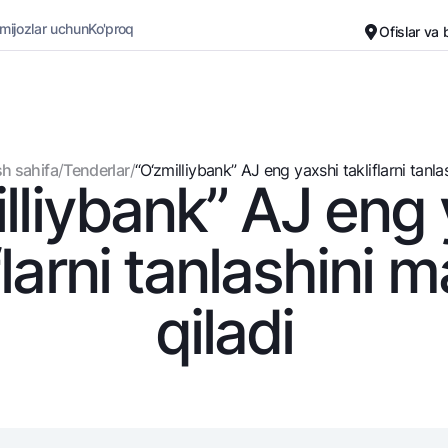
 mijozlar uchun
Ko'proq
Ofislar va
Karyera
Bank haqida
Kichik biznes uchun
Oddiy versiya
h sahifa
/
Tenderlar
/
“O‘zmilliybank” AJ eng yaxshi takliflarni tanlash
lliybank” AJ eng
Oq-qora versiya
Omonatlar
Kartalar
Ovozni yoqish
Hamma uchun
Bepul
flarni tanlashini 
Jozibali
Premial
Vozmojno vse
Sayohatchiga
qiladi
Talab qilib olinguncha
UzCard/HUMO
Yevro
Visa
Hamma uchun USD uchun
Visa FIFA
Talab qilib olinguncha USD
Mastercard
Oltin omonat
Ish haqi