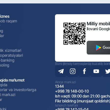
biznes
isob raqam
Milliy mobil
r
Ilovani Googl
ng
lar
ik xizmatlari
operatsiyalari
t-banking
Bizni ijtimoiy tarmoqlarda kuzatib bor
oling
qida ma'lumot
Aloqa markazi
qida
1344
rlar va investorlarga
+998 78 148-00-10
 markazi
Ish vaqti: 09:00 dan 21:00 gach
ar
Fikr bildiring (murojaat qoldirish
Ishonch telefoni
kibi
+998 78 147-15-04