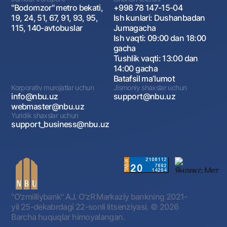
"Bodomzor" metro bekati,
+998 78 147-15-04
19, 24, 51, 67, 91, 93, 95,
Ish kunlari: Dushanbadan
115, 140-avtobuslar
Jumagacha
Ish vaqti: 09:00 dan 18:00
gacha
Tushlik vaqti: 13:00 dan
14:00 gacha
Batafsil maʼlumot
Korporativ murojatlar uchun
Jismoniy shaxslar uchun
info@nbu.uz
support@nbu.uz
webmaster@nbu.uz
Yuridik shaxslar uchun
support_business@nbu.uz
"O'zmilliybank" AJ. OʻzR Markaziy bankning 2021-
yil 25-dekabrdagi 22-sonli litsenziyasi.
© 2026
Barcha huquqlar himoyalangan.