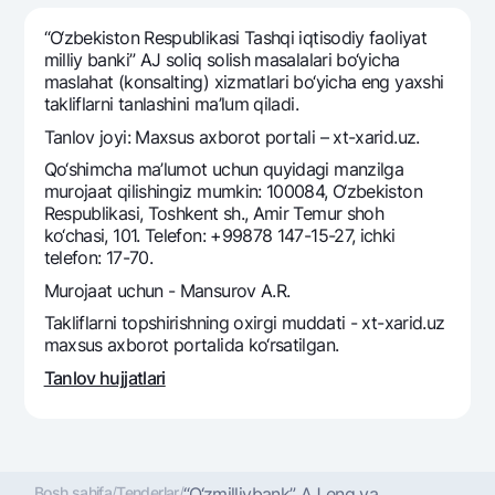
Sayohatchiga
National Green
Yevro
UzCard/HUMO
“O‘zbekiston Respublikasi Tashqi iqtisodiy faoliyat
Eskrou hisobvarag‘i
Hamma uchun USD uchun
milliy banki” AJ soliq solish masalalari bo‘yicha
Visa
maslahat (konsalting) xizmatlari bo‘yicha eng yaxshi
Talab qilib olinguncha USD
Tariflar
Visa FIFA
takliflarni tanlashini ma’lum qiladi.
Oltin omonat
Mastercard
Tanlov joyi: Maxsus axborot portali – xt-xarid.uz.
Aksiyalar
NBU’dan oltin quymalar
Ish haqi
Qo‘shimcha ma’lumot uchun quyidagi manzilga
Kumush omonat
Milliy mobil ilovasi
murojaat qilishingiz mumkin: 100084, O‘zbekiston
Garmin pay
Respublikasi, Toshkent sh., Amir Temur shoh
ko‘chasi, 101. Telefon: +99878 147-15-27, ichki
Ko'p beriladigan savollar
telefon: 17-70.
Murojaat uchun - Mansurov A.R.
Sayt bo‘yicha qidiring
Takliflarni topshirishning oxirgi muddati - xt-xarid.uz
maxsus axborot portalida ko‘rsatilgan.
Tanlov hujjatlari
Qidirish
Foydali havolalar
Ko'p beriladigan savollar
Matbuot markazi
Bosh sahifa
/
Tenderlar
/
“O‘zmilliybank” AJ eng ya...