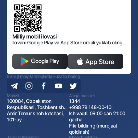
Normativ-huquqiy hujjatlar loyihalarini muhokama qilish
Shaxsiy ma'lumotlarni qayta ishlashga rozilik berish
Korporativ uslub
Normativ huquqiy hujjatlar
O‘zbekiston Tasviriy san’at galereyasi
Sayt haritasi
O'zbekiston Respublikasi Tashqi Iqtisodiy Faoliyat Milliy
Bankining ish tartibi va rejimi
Ochiq ma'lumotlar
Monopoliyaga qarshi komplaens
Milliy mobil ilovasi
Ilovani Google Play va App Store orqali yuklab oling
Bizni ijtimoiy tarmoqlarda kuzatib boring
Manzil
Aloqa markazi
100084, O‘zbekiston
1344
Respublikasi, Toshkent sh.,
+998 78 148-00-10
Amir Temur shoh ko‘chasi,
Ish vaqti: 09:00 dan 21:00
101-uy
gacha
Fikr bildiring (murojaat
qoldirish)
Jamoat transporti
Ishonch telefoni