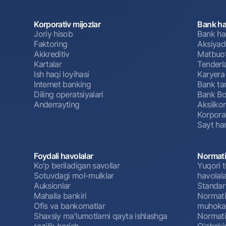
Korporativ mijozlar
Bank ha
Joriy hisob
Bank ha
Faktoring
Aksiyado
Akkreditiv
Matbuot
Kartalar
Tenderl
Ish haqi loyihasi
Karyera
Internet banking
Bank tar
Diling operatsiyalari
Bank Bo
Anderrayting
Aksilko
Korpora
Sayt har
Foydali havolalar
Normati
Ko'p beriladigan savollar
Yuqori t
Sotuvdagi mol-mulklar
havolala
Auksionlar
Standar
Mahalla bankiri
Normativ
Ofis va bankomatlar
muhokam
Shaxsiy ma'lumotlarni qayta ishlashga
Normativ
rozilik berish
O'zbeki