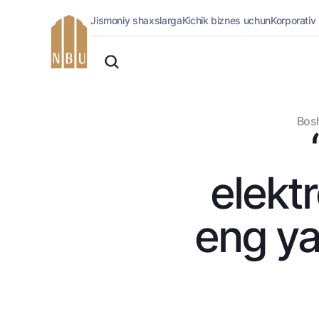
Jismoniy shaxslarga
Kichik biznes uchun
Korporativ
Onlayn-bank
O'zbek
Jismoniy shaxslarga (Milliy)
Oddiy versiya
Jismoniy shaxslarga
Biznes uchun (iBank)
Oq-qora versiya
Bosh
Shaxsiy kabinet
Ovozni yoqish
Kreditlar
Ipoteka
elеkt
Avtokredit
Mikroqarz
eng yax
Ta’lim krеditi
Overdraft
National Green