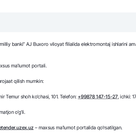
NBU’dan oltin quymalar
Garmin pay
Kumush omonat
Valyutalar kursi
Eskrou hisob
Aksiyalar
Milliy mobil i
illiy banki” AJ Buxoro viloyat filialida elеktromontaj ishlarini am
sus ma’lumot portali.
ojaat qilish mumkin:
ir Temur shoh ko‘chasi, 101. Telefon:
+99878 147-15-27
, ichki: 1
omatlar
Shaxsiy ma'lumotlarni qayta ishlashga rozilik berish
tjon o‘g‘li.
Aloqa markazi
tender.uzex.uz
– maxsus ma’lumot portalida qo‘rsatilgan.
+998 78 148-00-10
1344