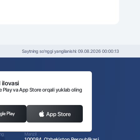
Saytning so'nggi yangilanishi:
09.08.2026 00:00:13
 ilovasi
e Play va App Store orqali yuklab oling
ing
Manzil
100084, O‘zbekiston Respublikasi,