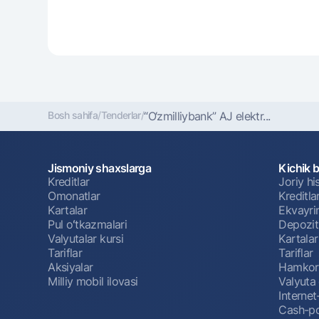
Bosh sahifa
/
Tenderlar
/
“O‘zmilliybank” AJ elеktr...
Jismoniy shaxslarga
Kichik 
Kreditlar
Joriy h
Omonatlar
Kreditla
Kartalar
Ekvayri
Pul oʻtkazmalari
Depozit
Valyutalar kursi
Kartalar
Tariflar
Tariflar
Aksiyalar
Hamkorl
Milliy mobil ilovasi
Valyuta 
Interne
Cash-po