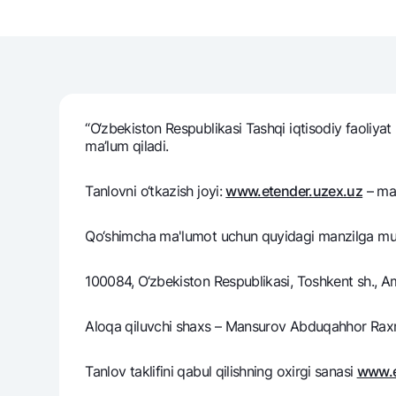
Pul oʻtkazmalari
Tariflar
Ko'p beriladigan savollar
“O‘zbеkiston Rеspublikasi Tashqi iqtisodiy faoliyat m
ma’lum qiladi.
Sayt bo‘yicha qidiring
Tanlovni o‘tkazish joyi:
www.etender.uzex.uz
– max
Qo‘shimcha ma'lumot uchun quyidagi manzilga mur
100084, O‘zbekiston Respublikasi, Toshkent sh., Am
Qidirish
Foydali havolalar
Ko'p beriladigan savollar
Matbuot markazi
Ofis va bank
Aloqa qiluvchi shaxs – Mansurov Abduqahhor Raxma
Bizni ijtimoiy tarmoqlarda kuzatib boring
Tanlov taklifini qabul qilishning oxirgi sanasi
www.e