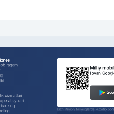
biznes
isob raqam
Milliy mobil
r
Ilovani Googl
ng
lar
ik xizmatlari
operatsiyalari
t-banking
Bizni ijtimoiy tarmoqlarda kuzatib bor
oling