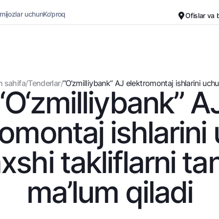
 mijozlar uchun
Ko'proq
Ofislar va
Karyera
Bank haqida
Kichik biznes uchun
Oddiy versiya
 sahifa
/
Tenderlar
/
“O‘zmilliybank” AJ elеktromontaj ishlarini uchun
“O‘zmilliybank” A
Oq-qora versiya
Omonatlar
Kartalar
Ovozni yoqish
Hamma uchun
Bepul
romontaj ishlarini
Jozibali
Premial
Vozmojno vse
Sayohatchiga
shi takliflarni ta
Talab qilib olinguncha
UzCard/HUMO
Yevro
Visa
ma’lum qiladi
Hamma uchun USD uchun
Visa FIFA
Talab qilib olinguncha USD
Mastercard
Oltin omonat
Ish haqi