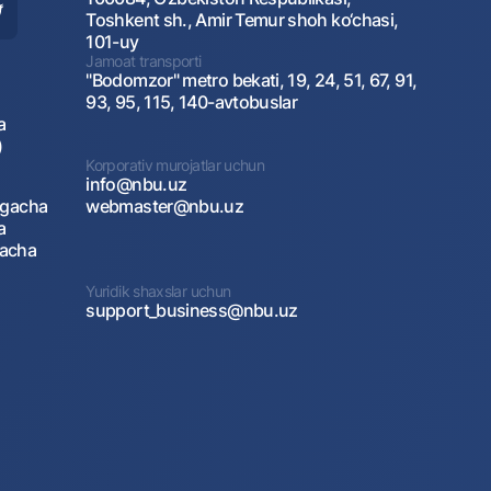
Toshkent sh., Amir Temur shoh ko‘chasi,
101-uy
Jamoat transporti
"Bodomzor" metro bekati, 19, 24, 51, 67, 91,
93, 95, 115, 140-avtobuslar
a
)
Korporativ murojatlar uchun
info@nbu.uz
agacha
webmaster@nbu.uz
a
gacha
Yuridik shaxslar uchun
support_business@nbu.uz