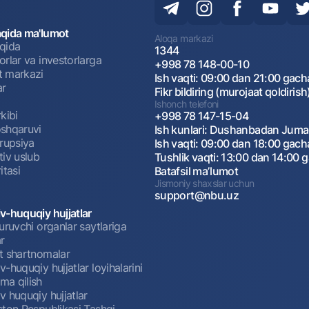
qida ma'lumot
Aloqa markazi
qida
1344
rlar va investorlarga
+998 78 148-00-10
 markazi
Ish vaqti: 09:00 dan 21:00 gach
ar
Fikr bildiring (murojaat qoldirish
Ishonch telefoni
kibi
+998 78 147-15-04
shqaruvi
Ish kunlari: Dushanbadan Jum
rrupsiya
Ish vaqti: 09:00 dan 18:00 gach
tiv uslub
Tushlik vaqti: 13:00 dan 14:00 
itasi
Batafsil maʼlumot
Jismoniy shaxslar uchun
support@nbu.uz
v-huquqiy hujjatlar
uruvchi organlar saytlariga
r
t shartnomalar
-huquqiy hujjatlar loyihalarini
a qilish
 huquqiy hujjatlar
ston Respublikasi Tashqi